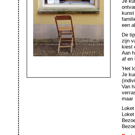
Je ku
ontva
kunst
famil
een a
De tip
zijn v
kiest 
Aan h
af en 
'Het l
Je ku
(indi
Van h
verra
maar 
Loket
Loket
Bezoek
Bezoek