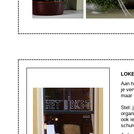
LOKE
Aan h
je ve
maar 
Stel: 
organi
ook i
schui