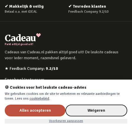
✔
Makkelijk & veilig
✔
Tevreden klanten
Betaal o.a. met iDEAL
Feedback Company 9.2/10
Cadeau
Pakt altijd goed uit!
Cadeaus van Cadeau.nl pakken altijd goed uit! De leukste cadeaus
voor ieder moment, razendsnel geleverd.
★
Feedback Company
:
9.2
/10
Facebook
Instagram
🍪 Cookies voor het leukste cadeau-advies
We gebruiken cookies om de site te verbeteren en relevante aanbiedingen te
POPULAIRE MOMENTEN
tonen. Lees ons
cookiebeleid
.
Verjaardag
Alles accepteren
Weigeren
Moederdag
Voorkeuren aanpassen
Vaderdag
Kerst