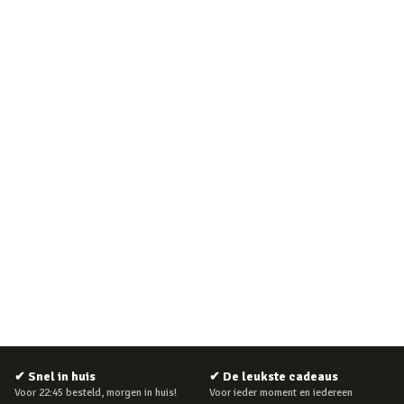
✔
Snel in huis
✔
De leukste cadeaus
Voor 22:45 besteld, morgen in huis!
Voor ieder moment en iedereen