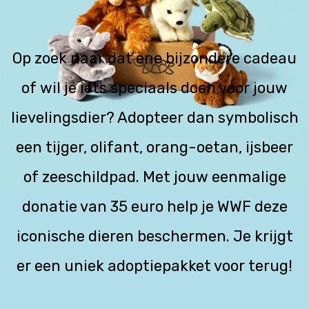
Jaguar
Kleding & Accessoires
Koraal
Speelgoed
Op zoek naar dat ene bijzondere cadeau
of wil je iets speciaals doen voor jouw
Leeuw
lievelingsdier? Adopteer dan symbolisch
Luipaard
een tijger, olifant, orang-oetan, ijsbeer
Neushoorn
of zeeschildpad. Met jouw eenmalige
Olifant
donatie van 35 euro help je WWF deze
Orang-oetan
iconische dieren beschermen. Je krijgt
Panda
er een uniek adoptiepakket voor terug!
Steur