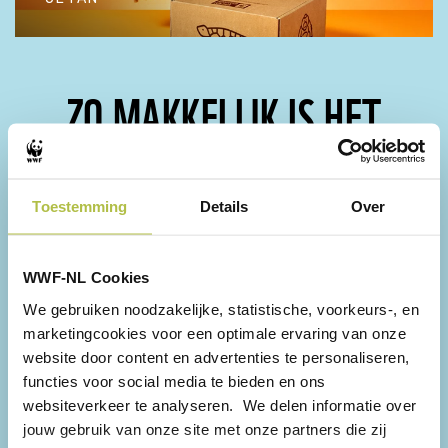
ADOPTEER EEN ORANG-
ZO MAKKELIJK IS HET
OETAN
Binnen een paar minuten adopteer jij een dier en
geef je het de toekomst die het verdient.
Toestemming
Details
Over
WWF-NL Cookies
We gebruiken noodzakelijke, statistische, voorkeurs-, en
marketingcookies voor een optimale ervaring van onze
website door content en advertenties te personaliseren,
functies voor social media te bieden en ons
websiteverkeer te analyseren. We delen informatie over
jouw gebruik van onze site met onze partners die zij