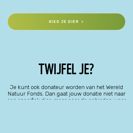
KIES JE DIER
TWIJFEL JE?
Je kunt ook donateur worden van het Wereld
Natuur Fonds. Dan gaat jouw donatie niet naar
een specifiek dier, maar naar de gebieden waar
onze hulp op dat moment het hardst nodig is.
Een geweldig cadeau voor kleine rangers en
grote natuurliefhebbers.