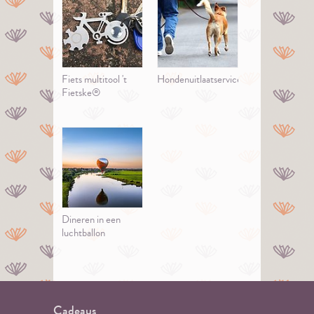
Fiets multitool 't
Hondenuitlaatservice
Fietske®
Dineren in een
luchtballon
Cadeaus