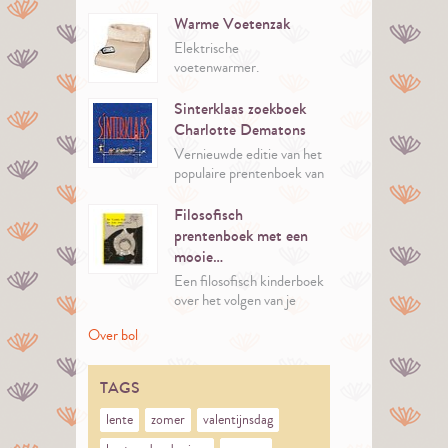
Warme Voetenzak
Elektrische
voetenwarmer.
Sinterklaas zoekboek
Charlotte Dematons
Vernieuwde editie van het
populaire prentenboek van
Charlotte Dematons over
de magische wereld van
Filosofisch
Sinterklaas.
prentenboek met een
mooie…
Een filosofisch kinderboek
over het volgen van je
eigen pad.
Over bol
Door te luisteren naar je
hart en te geloven in je
dromen is alles mogelijk en
TAGS
kun je bloeien op jouw
manier.
lente
zomer
valentijnsdag