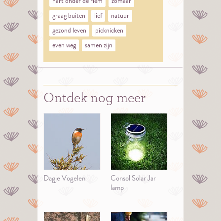
hart onder de riem
zomaar
graag buiten
lief
natuur
gezond leven
picknicken
even weg
samen zijn
Ontdek nog meer
Dagje Vogelen
Consol Solar Jar
lamp