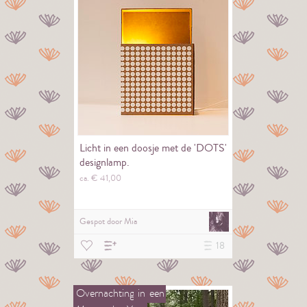
Licht in een doosje met de 'DOTS'
designlamp.
ca. €
41,
00
Gespot door
Mia
18
Overnachting
in
een