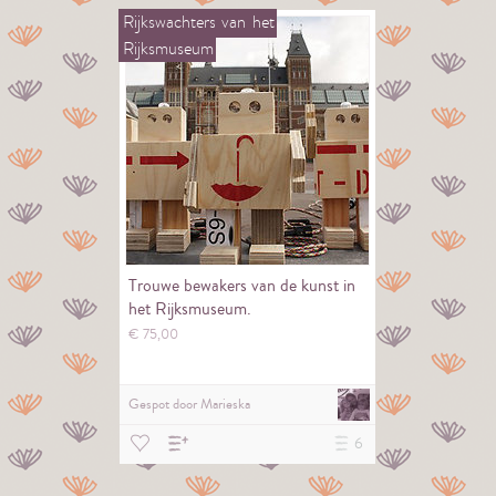
Rijkswachters
van
het
Rijksmuseum
Trouwe bewakers van de kunst in
het Rijksmuseum.
€
75,
00
Gespot door
Marieska
6