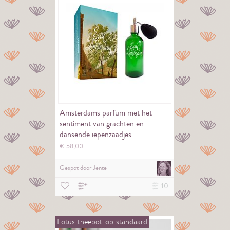
Amsterdams parfum met het
sentiment van grachten en
dansende iepenzaadjes.
€
58,
00
Gespot door
Jente
10
Lotus
theepot
op
standaard