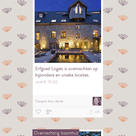
Erfgoed Logies is overnachten op
bijzondere en unieke locaties.
vanaf €
75,
00
Gespot door
Jente
48
Overnachting
boomhut