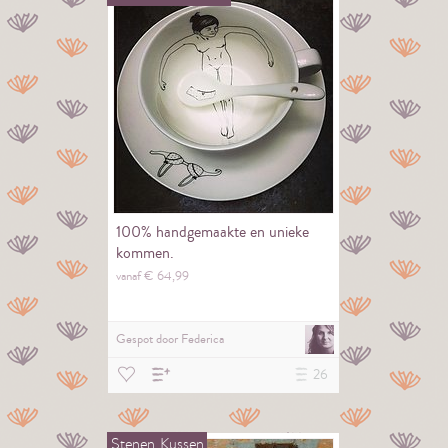
100% handgemaakte en unieke
kommen.
vanaf €
64,
99
Gespot door
Federica
26
Stenen
Kussen