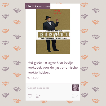
Dedikkevandam
Het grote naslagwerk en beetje
kookboek voor de gastronomische
kookliefhebber.
€
45,
00
Gespot door
Jente
2