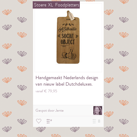
Stoere
XL
Foodplatters
Handgemaakt Nederlands design
van nieuw label Dutchdeluxes.
vanaf €
79,
95
Gespot door
Jente
8