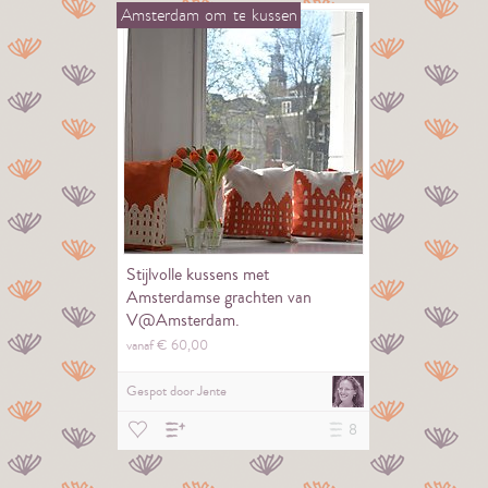
Amsterdam
om
te
kussen
Stijlvolle kussens met
Amsterdamse grachten van
V@Amsterdam.
vanaf €
60,
00
Gespot door
Jente
8