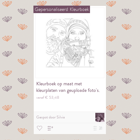
Gepersonaliseerd
Kleurboek
Kleurboek op maat met
kleurplaten van geuploade foto's.
vanaf €
53,
48
Gespot door
Silvia
31