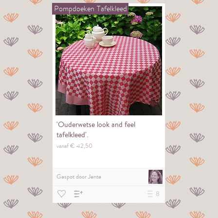
Pompdoeken
Tafelkleed
'Ouderwetse look and feel
tafelkleed'.
vanaf €
42,
50
Gespot door
Jente
8