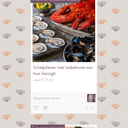
Schelpdieren met toebehoren aan
huis bezorgd.
vanaf €
75,
00
Gespot door
Jente
21
Gepersonaliseerde