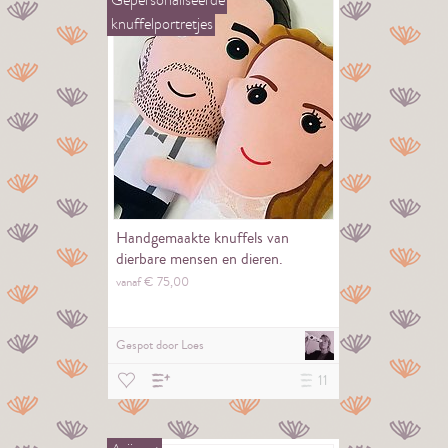
knuffelportretjes
Handgemaakte knuffels van
dierbare mensen en dieren.
vanaf €
75,
00
Gespot door
Loes
11