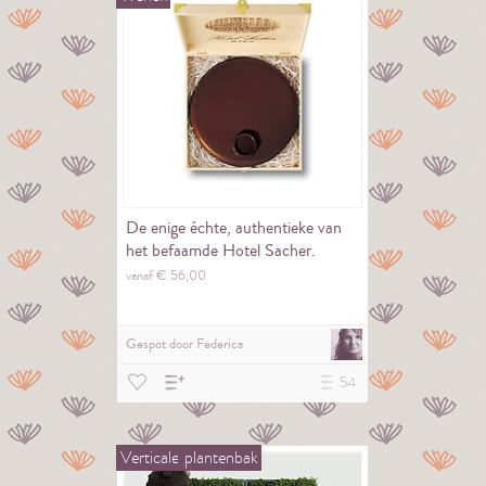
De enige échte, authentieke van
het befaamde Hotel Sacher.
vanaf €
56,
00
Gespot door
Federica
54
Verticale
plantenbak