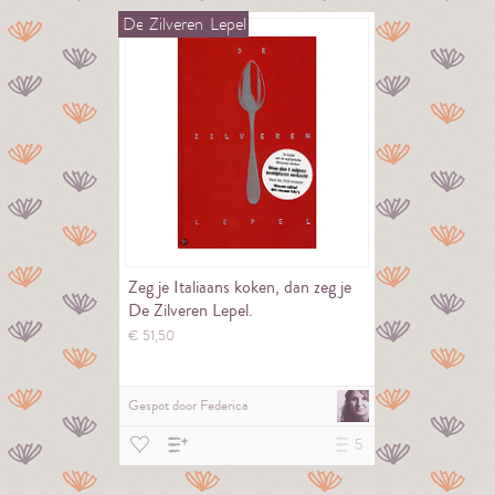
De
Zilveren
Lepel
Zeg je Italiaans koken, dan zeg je
De Zilveren Lepel.
€
51,
50
Gespot door
Federica
5