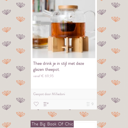
Thee drink je in stijl met deze
glazen theepot.
vanaf €
69,
95
Gespot door
Milledoni
9
The
Big
Book
Of
Chic