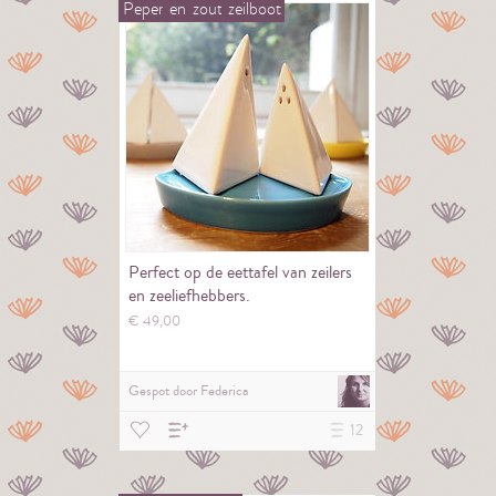
Peper
en
zout
zeilboot
Perfect op de eettafel van zeilers
en zeeliefhebbers.
€
49,
00
Gespot door
Federica
12