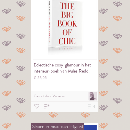
Eclectische cosy-glamour in het
interieur-boek van Miles Redd.
€
58,
05
Gespot door
Vanessa
4
Slapen
in
historisch
erfgoed