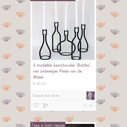
3 modellen kaarshouder 'Bottles'
van ontwerper Peter van de
Water.
€
69,
00
Gespot door
Jente
32
Take
a
bath
teaset