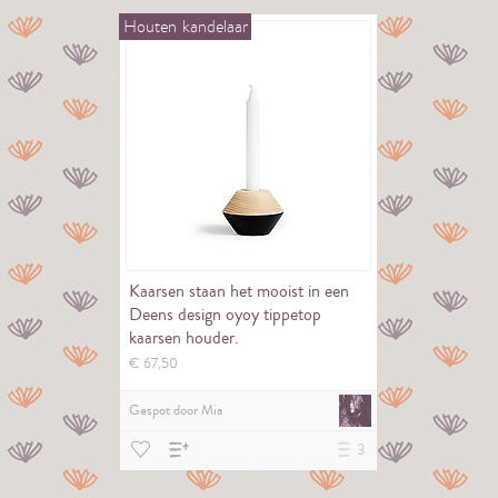
Houten
kandelaar
Kaarsen staan het mooist in een
Deens design oyoy tippetop
kaarsen houder.
€
67,
50
Gespot door
Mia
3