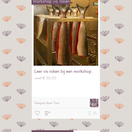
Workshop
vis
roken
Leer vis roken bij een workshop.
vanaf €
50,
00
Gespot door
Toni
15