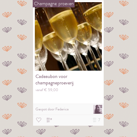
Champagne
proeven
Cadeaubon voor
champagneproeverij
vanaf €
59,
00
Gespot door
Federica
7