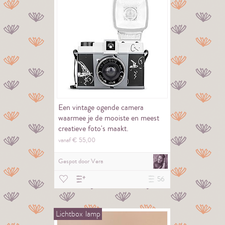
Een vintage ogende camera
waarmee je de mooiste en meest
creatieve foto's maakt.
vanaf €
55,
00
Gespot door
Vera
56
Lichtbox
lamp