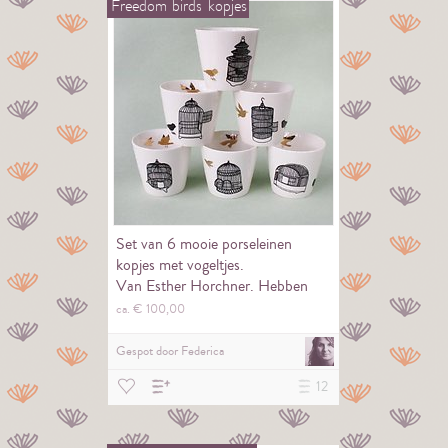
Freedom
birds
kopjes
Set van 6 mooie porseleinen
kopjes met vogeltjes.
Van Esther Horchner. Hebben
een vrolijke en zachte…
ca. €
100,
00
Gespot door
Federica
12