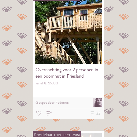
Overnachting voor 2 personen in
een boomhut in Friesland
vanaf €
59,
00
Gespot door
Federica
33
Kandelaar
met
een
twist