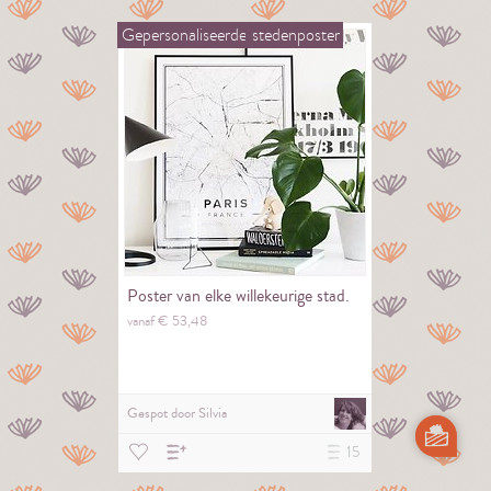
Gepersonaliseerde
stedenposter
Poster van elke willekeurige stad.
vanaf €
53,
48
Gespot door
Silvia
15