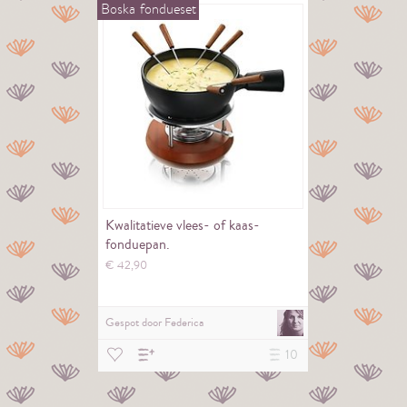
Boska
fondueset
Kwalitatieve vlees- of kaas-
fonduepan.
€
42,
90
Gespot door
Federica
10