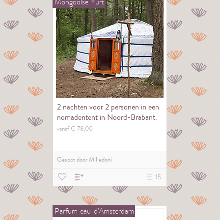
Mongoolse
Yurt
2 nachten voor 2 personen in een
nomadentent in Noord-Brabant.
vanaf €
78,
00
Gespot door
Milledoni
15
Parfum
eau
d'Amsterdam