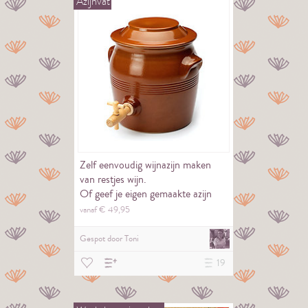
Azijnvat
Zelf eenvoudig wijnazijn maken
van restjes wijn.
Of geef je eigen gemaakte azijn
cadeau.
vanaf €
49,
95
Gespot door
Toni
19