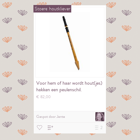
Stoere
houtkliever
Voor hem of haar wordt hout(jes)
hakken een peulenschil.
€
82,
00
Gespot door
Jente
2