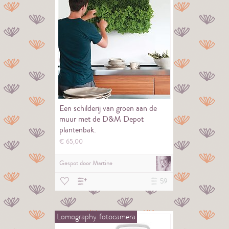
Een schilderij van groen aan de
muur met de D&M Depot
plantenbak.
€
65,
00
Gespot door
Martine
59
Lomography
fotocamera