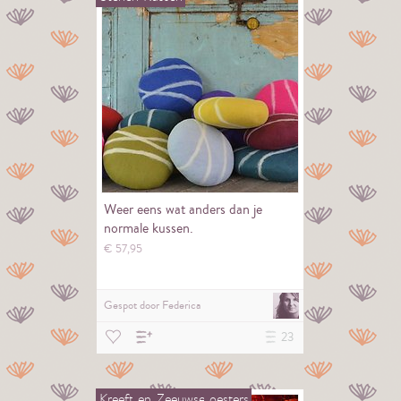
Weer eens wat anders dan je
normale kussen.
€
57,
95
Gespot door
Federica
23
Kreeft
en
Zeeuwse
oesters