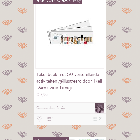
Tekenboek met 50 verschillende
activiteiten geïllustreerd door Txell
Darne voor Londji.
€
8,
95
Gespot door
Silvia
21