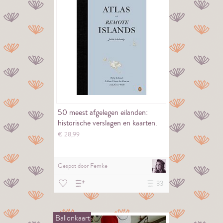
50 meest afgelegen eilanden:
historische verslagen en kaarten.
€
28,
99
Gespot door
Femke
33
Ballonkaart