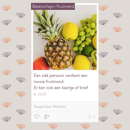
Beterschaps-fruitmand
Een ziek persoon verdient een
mooie fruitmand.
Er kan ook een kaartje of brief
worden meegestuurd.
€
26,
95
Gespot door
Milledoni
5