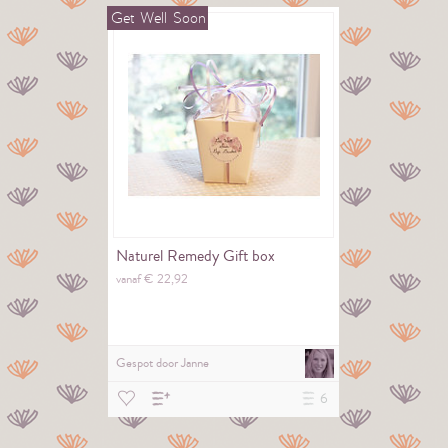
Get
Well
Soon
Naturel Remedy Gift box
vanaf €
22,
92
Gespot door
Janne
6