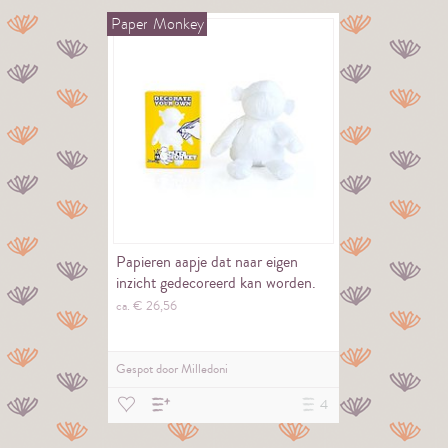
Paper
Monkey
Papieren aapje dat naar eigen
inzicht gedecoreerd kan worden.
ca. €
26,
56
Gespot door
Milledoni
4