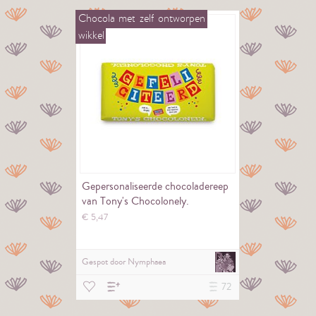
Chocola
met
zelf
ontworpen
wikkel
Gepersonaliseerde chocoladereep
van Tony's Chocolonely.
€
5,
47
Gespot door
Nymphaea
72