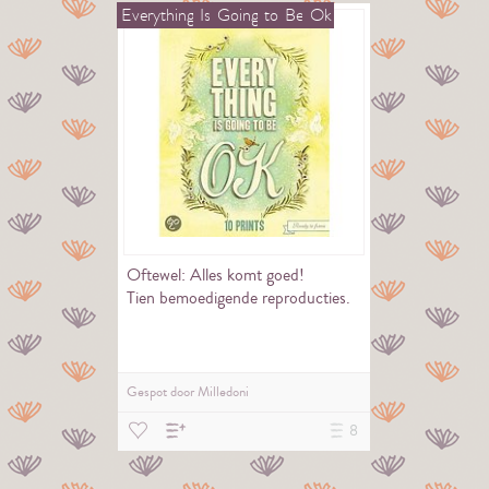
Everything
Is
Going
to
Be
Ok
Oftewel: Alles komt goed!
Tien bemoedigende reproducties.
Gespot door
Milledoni
8