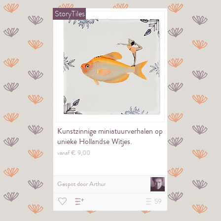
StoryTiles
Kunstzinnige miniatuurverhalen op
unieke Hollandse Witjes.
vanaf €
9,
00
Gespot door
Arthur
59