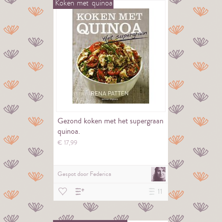
Koken
met
quinoa
Gezond koken met het supergraan
quinoa.
€
17,
99
Gespot door
Federica
11