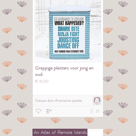
Grappige pleisters voor jong en
oud.
€
10,
00
Gespot door
Anonieme spotter
35
An
Atlas
of
Remote
Islands