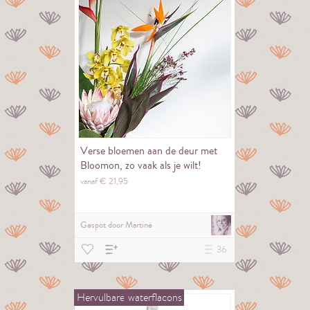
Verse bloemen aan de deur met
Bloomon, zo vaak als je wilt!
vanaf €
21,
95
Gespot door
Martine
36
Hervulbare
waterflacons