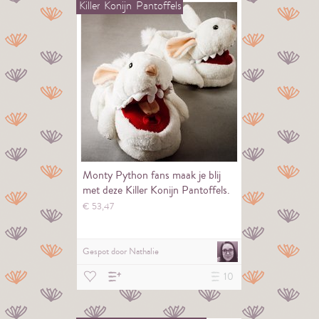
Killer
Konijn
Pantoffels
Monty Python fans maak je blij
met deze Killer Konijn Pantoffels.
€
53,
47
Gespot door
Nathalie
10