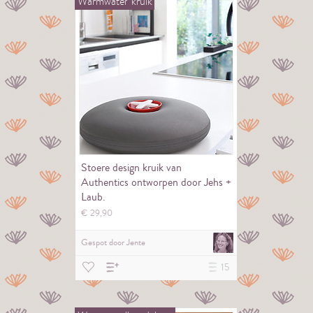
Warmwater
kruik
Stoere design kruik van
Authentics ontworpen door Jehs +
Laub.
€
29,
90
Gespot door
Jente
15