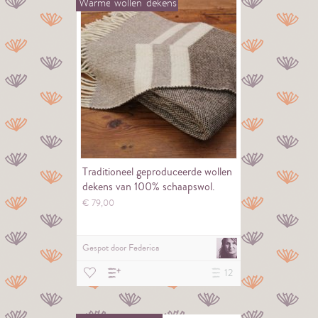
Warme
wollen
dekens
Traditioneel geproduceerde wollen
dekens van 100% schaapswol.
€
79,
00
Gespot door
Federica
12