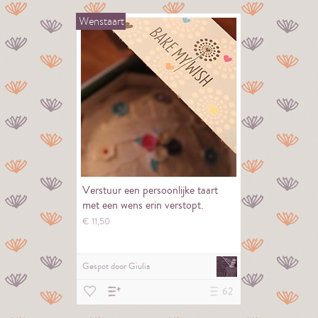
Wenstaart
Verstuur een persoonlijke taart
met een wens erin verstopt.
€
11,
50
Gespot door
Giulia
62