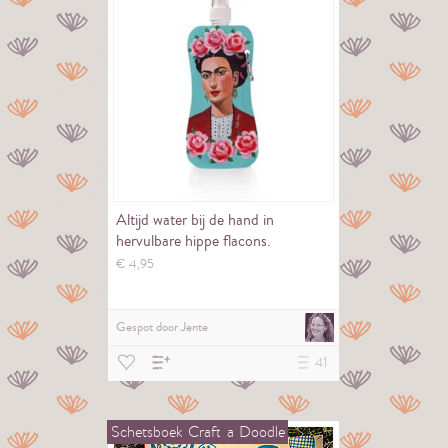
Altijd water bij de hand in
hervulbare hippe flacons.
€
4,
95
Gespot door
Jente
41
Schetsboek
Craft
a
Doodle