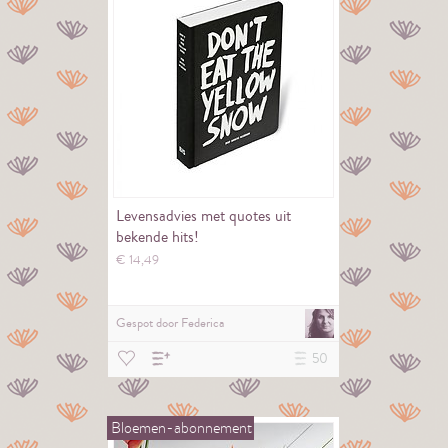
Levensadvies met quotes uit
bekende hits!
€
14,
49
Gespot door
Federica
50
Bloemen-abonnement