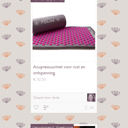
Acupressuurmat voor rust en
ontspanning.
€
32,
50
Gespot door
Jente
24
Verwarmend
theekopje