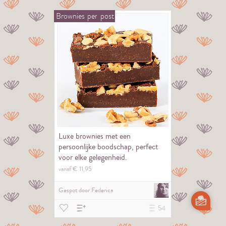
Brownies
per
post
Luxe brownies met een
persoonlijke boodschap, perfect
voor elke gelegenheid.
vanaf €
11,
95
Gespot door
Federica
54