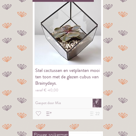
Stel cactussen en vetplanten mooi
ten toon met de glazen cubus van
Brainydays.
vanaf €
40,
00
Gespot door
Mia
22
Flowee
spijkermat