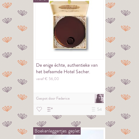
De enige échte, authentieke van
het befaamde Hotel Sacher.
vanaf €
56,
00
Gespot door
Federica
54
Boekenleggertjes
geplet