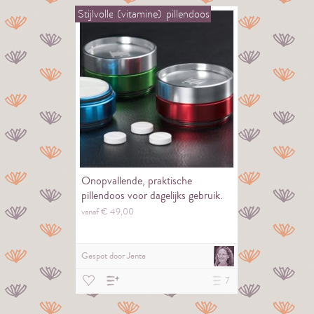
Stijlvolle
(vitamine)
pillendoos
Onopvallende, praktische
pillendoos voor dagelijks gebruik.
vanaf €
49,
00
Gespot door
Jente
7