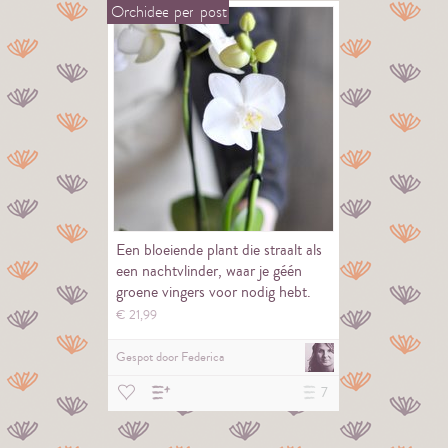
Orchidee
per
post
Een bloeiende plant die straalt als
een nachtvlinder, waar je géén
groene vingers voor nodig hebt.
€
21,
99
Gespot door
Federica
7