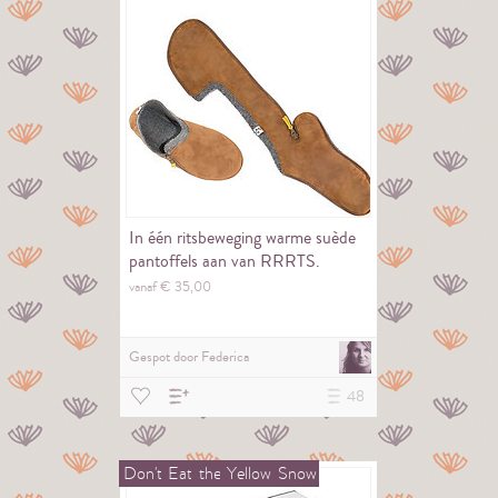
In één ritsbeweging warme suède
pantoffels aan van RRRTS.
vanaf €
35,
00
Gespot door
Federica
48
Don't
Eat
the
Yellow
Snow