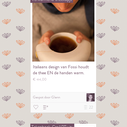
Italiaans design van Fossi houdt
de thee EN de handen warm.
€
44,
00
Gespot door
Glenn
22
Tekenboek
CreARTivity