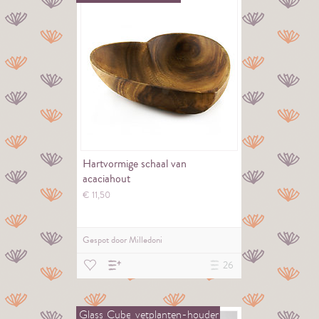
Hartvormige schaal van
acaciahout
€
11,
50
Gespot door
Milledoni
26
Glass
Cube
vetplanten-houder