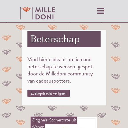
Beterschap
Vind hier cadeaus om iemand
beterschap te wensen, gespot
door de Milledoni community
van cadeauspotters.
Zoekopdracht verfijnen
Originele
Sachertorte
uit
Wenen