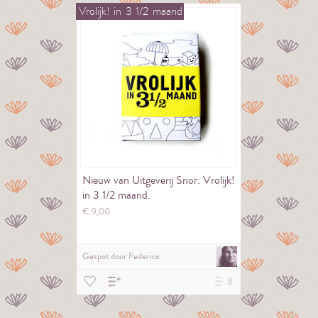
Vrolijk!
in
3
1/2
maand
Nieuw van Uitgeverij Snor: Vrolijk!
in 3 1/2 maand.
€
9,
00
Gespot door
Federica
8