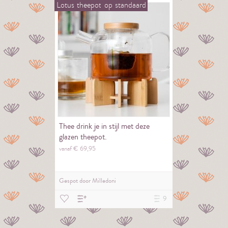
Lotus
theepot
op
standaard
Thee drink je in stijl met deze
glazen theepot.
vanaf €
69,
95
Gespot door
Milledoni
9