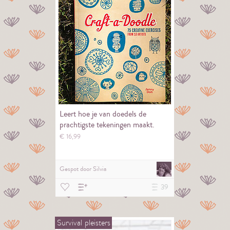
Leert hoe je van doedels de
prachtigste tekeningen maakt.
€
16,
99
Gespot door
Silvia
39
Survival
pleisters