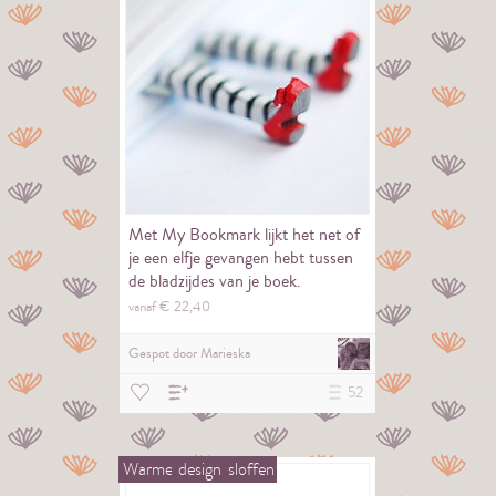
Met My Bookmark lijkt het net of
je een elfje gevangen hebt tussen
de bladzijdes van je boek.
vanaf €
22,
40
Gespot door
Marieska
52
Warme
design
sloffen