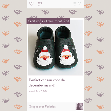
33
Kerstslofjes
(t/m
maat
26)
Perfect cadeau voor de
decembermaand!
vanaf €
25,
00
Gespot door
Federica