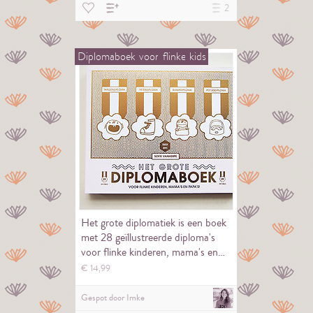
2
Diplomaboek
voor
flinke
kids
Het grote diplomatiek is een boek
met 28 geïllustreerde diploma's
voor flinke kinderen, mama's en…
€
14,
99
Gespot door
Imke