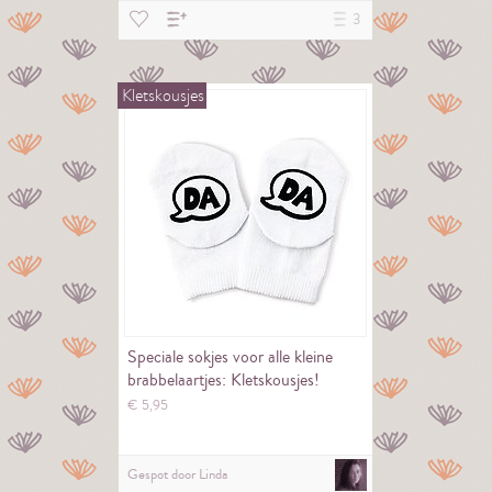
3
Kletskousjes
Speciale sokjes voor alle kleine
brabbelaartjes: Kletskousjes!
€
5,
95
Gespot door
Linda