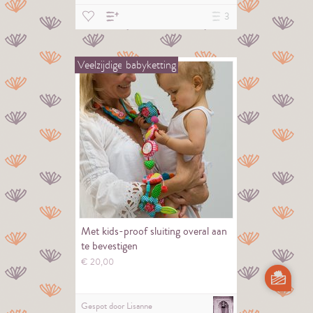
3
Veelzijdige
babyketting
Met kids-proof sluiting overal aan
te bevestigen
€
20,
00
Gespot door
Lisanne