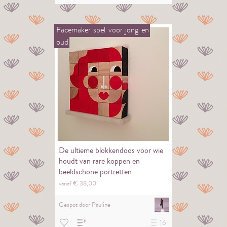
Facemaker
spel
voor
jong
en
oud
De ultieme blokkendoos voor wie
houdt van rare koppen en
beeldschone portretten.
vanaf €
38,
00
Gespot door
Pauline
16