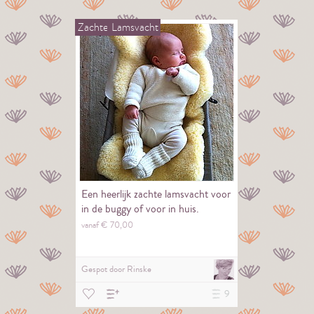
Zachte
Lamsvacht
Een heerlijk zachte lamsvacht voor
in de buggy of voor in huis.
vanaf €
70,
00
Gespot door
Rinske
9