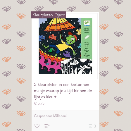
Kleurplaten
Djeco
5 kleurplaten in een kartonnen
mapje waarop je altijd binnen de
lijntjes kleurt
€
5,
75
Gespot door
Milledoni
3