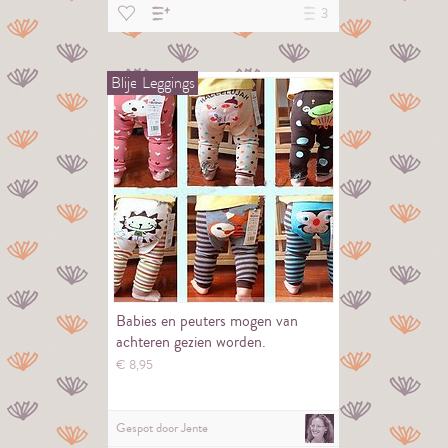
3
Blije
Leggings
Babies en peuters mogen van
achteren gezien worden.
€
8,
95
Gespot door
Jente