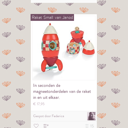
Raket
Small
van
Janod
In seconden de
magneetonderdelen van de raket
in en uit elkaar.
€
17,
95
Gespot door
Federica
15