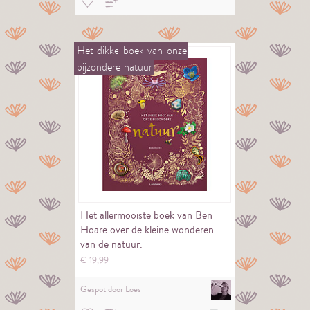
Het
dikke
boek
van
onze
bijzondere
natuur
Het allermooiste boek van Ben
Hoare over de kleine wonderen
van de natuur.
€
19,
99
Gespot door
Loes