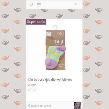
1
Super
socks
De babysokjes die wel blijven
zitten
€
5,
95
Gespot door
Janne