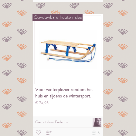
Opvouwbare
houten
slee
Voor winterplezier rondom het
huis en tijdens de wintersport.
€
74,
95
Gespot door
Federica
5