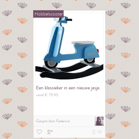
Hobbelscooter
Een klassieker in een nieuwe jasje.
vanaf €
79,
90
Gespot door
Federica
10