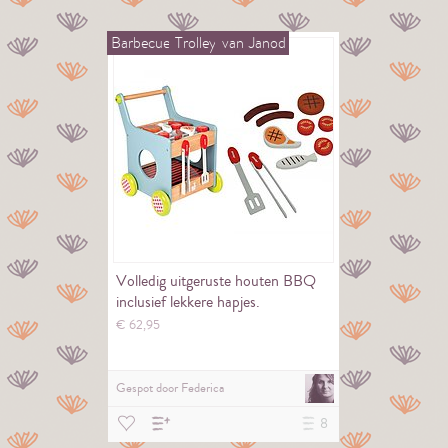
Barbecue
Trolley
van
Janod
Volledig uitgeruste houten BBQ
inclusief lekkere hapjes.
€
62,
95
Gespot door
Federica
8