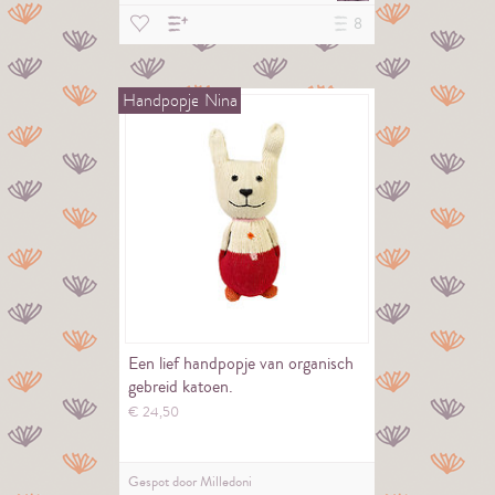
8
Handpopje
Nina
Een lief handpopje van organisch
gebreid katoen.
€
24,
50
Gespot door
Milledoni