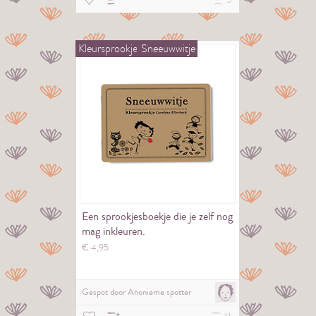
5
Kleursprookje
Sneeuwwitje
Een sprookjesboekje die je zelf nog
mag inkleuren.
€
4,
95
Gespot door
Anonieme spotter