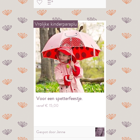
Vrolijke
kinderparaplu
Voor een spetterfeestje.
vanaf €
15,
00
Gespot door
Janne