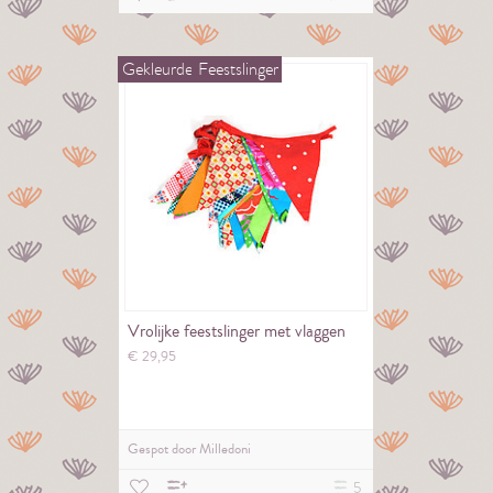
Gekleurde
Feestslinger
Vrolijke feestslinger met vlaggen
€
29,
95
Gespot door
Milledoni
5