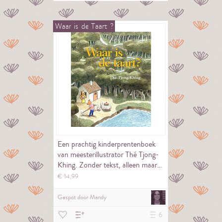
Waar
is
de
Taart
?
Een prachtig kinderprentenboek
van meesterillustrator Thé Tjong-
Khing. Zonder tekst, alleen maar…
€
14,
99
Gespot door
Mandy
6