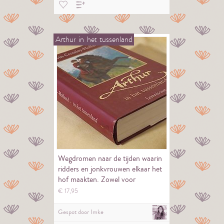
Arthur
in
het
tussenland
Wegdromen naar de tijden waarin
ridders en jonkvrouwen elkaar het
hof maakten. Zowel voor
jongens…
€
17,
95
Gespot door
Imke