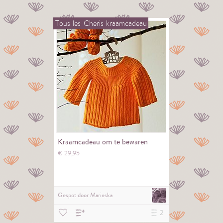
Tous
les
Cheris
kraamcadeau
Kraamcadeau om te bewaren
€
29,
95
Gespot door
Marieska
2