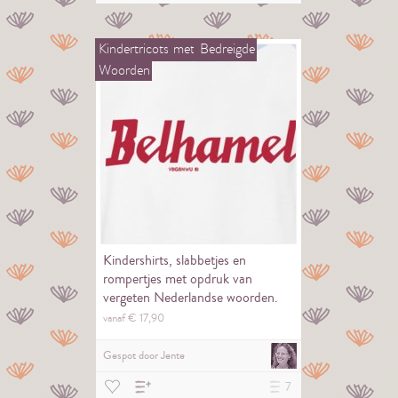
Kindertricots
met
Bedreigde
Woorden
Kindershirts, slabbetjes en
rompertjes met opdruk van
vergeten Nederlandse woorden.
vanaf €
17,
90
Gespot door
Jente
7