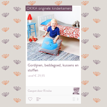
OKIKA
originele
kinderkamers
Gordijnen, beddegoed, kussens en
stoffen
vanaf €
29,
95
Gespot door
Rinske
3