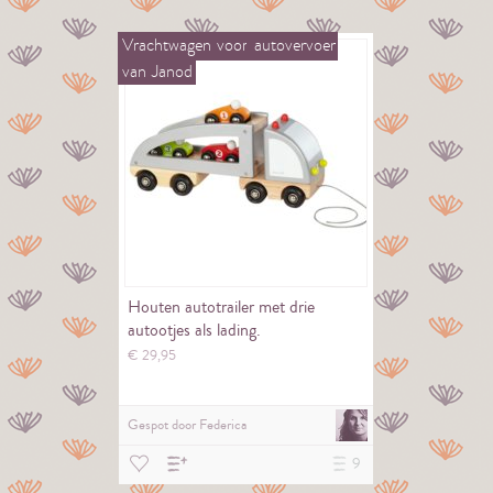
Vrachtwagen
voor
autovervoer
van
Janod
Houten autotrailer met drie
autootjes als lading.
€
29,
95
Gespot door
Federica
9