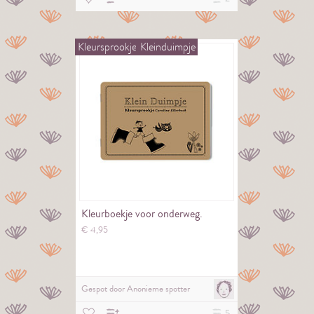
Kleursprookje
Kleinduimpje
Kleurboekje voor onderweg.
€
4,
95
Gespot door
Anonieme spotter