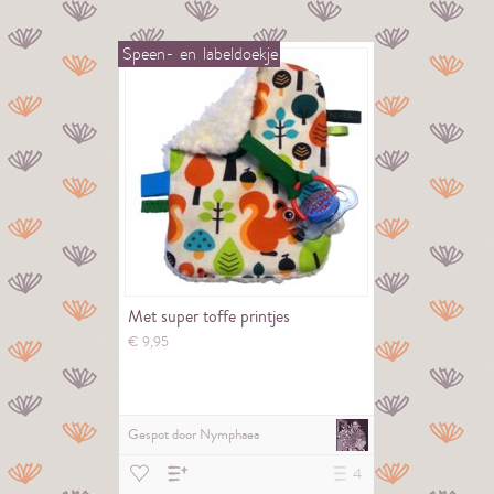
Speen-
en
labeldoekje
Met super toffe printjes
€
9,
95
Gespot door
Nymphaea
4