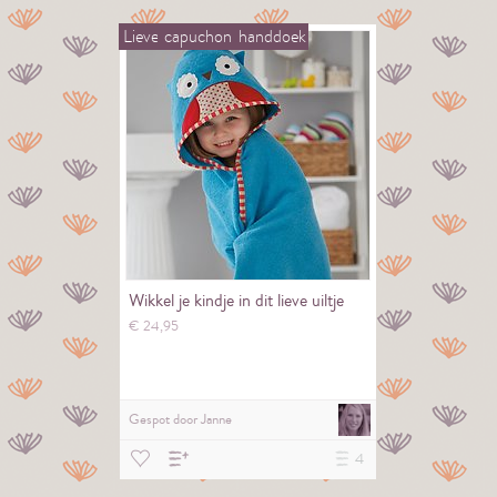
Lieve
capuchon
handdoek
Wikkel je kindje in dit lieve uiltje
€
24,
95
Gespot door
Janne
4