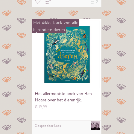
2
Het
dikke
boek
van
alle
bijzondere
dieren
Het allermooiste boek van Ben
Hoare over het dierenrijk.
€
19,
99
Gespot door
Loes