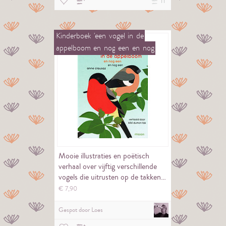
11
Kinderboek
'een
vogel
in
de
appelboom
en
nog
een
en
nog
een'
Mooie illustraties en poëtisch
verhaal over vijftig verschillende
vogels die uitrusten op de takken…
€
7,
90
Gespot door
Loes