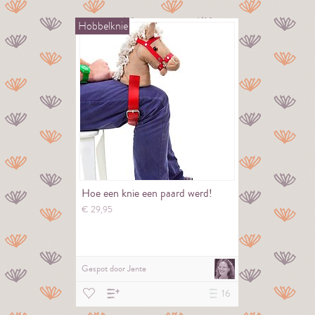
Hobbelknie
Hoe een knie een paard werd!
€
29,
95
Gespot door
Jente
16