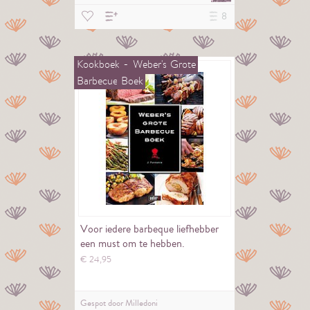
8
Kookboek
-
Weber's
Grote
Barbecue
Boek
Voor iedere barbeque liefhebber
een must om te hebben.
€
24,
95
Gespot door
Milledoni