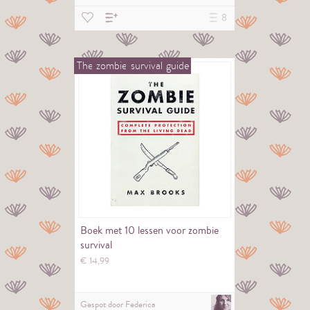
8
The
zombie
survival
guide
Boek met 10 lessen voor zombie
survival
€
14,
99
Gespot door
Federica