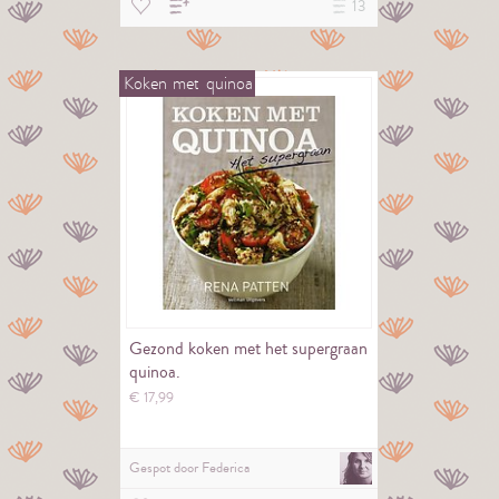
13
Koken
met
quinoa
Gezond koken met het supergraan
quinoa.
€
17,
99
Gespot door
Federica