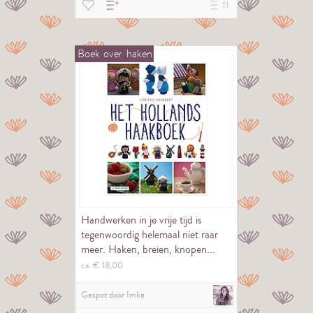
11
Boek
over
haken
Handwerken in je vrije tijd is
tegenwoordig helemaal niet raar
meer. Haken, breien, knopen...
het…
ca. €
18,
00
Gespot door
Imke