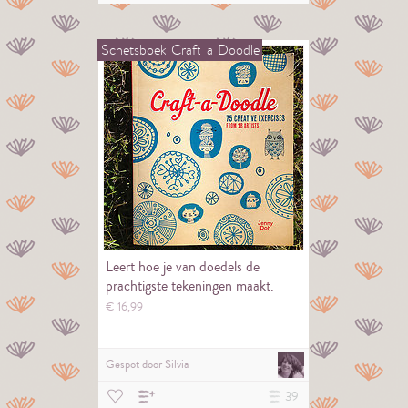
Schetsboek
Craft
a
Doodle
Leert hoe je van doedels de
prachtigste tekeningen maakt.
€
16,
99
Gespot door
Silvia
39