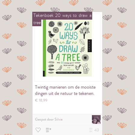
Tekenboek
20
ways
to
draw
a
tree
Twintig manieren om de mooiste
dingen uit de natuur te tekenen.
€
18,
99
Gespot door
Silvia
43