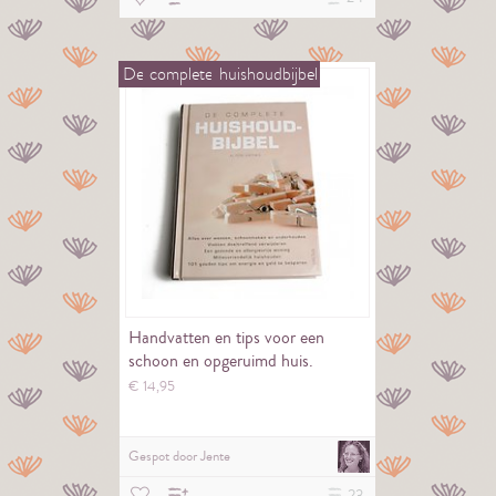
De
complete
huishoudbijbel
Handvatten en tips voor een
schoon en opgeruimd huis.
€
14,
95
Gespot door
Jente