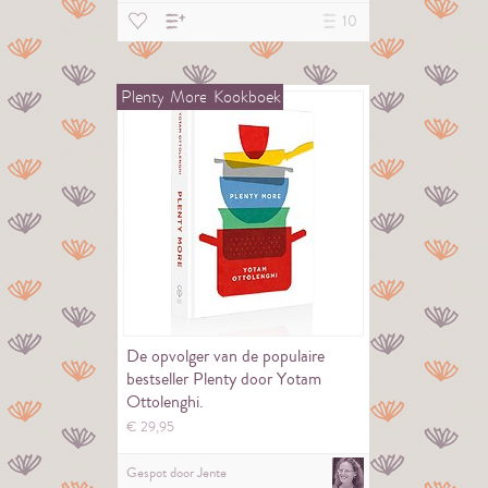
10
Plenty
More
Kookboek
De opvolger van de populaire
bestseller Plenty door Yotam
Ottolenghi.
€
29,
95
Gespot door
Jente