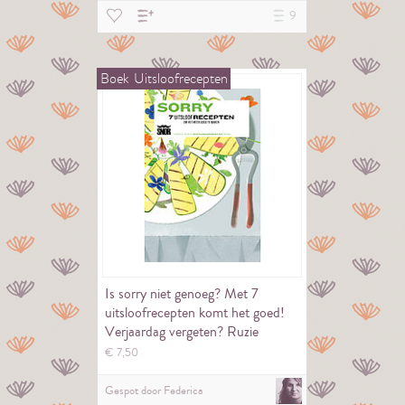
9
Boek
Uitsloofrecepten
Is sorry niet genoeg? Met 7
uitsloofrecepten komt het goed!
Verjaardag vergeten? Ruzie
gemaakt, of…
€
7,
50
Gespot door
Federica