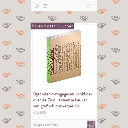
9
Koken
tussen
vulkanen
Bijzonder vormgegeven kookboek
over de Zuid-Italiaanse keuken
van grafisch ontwerper Ko
Sliggers.
€
24,
95
Gespot door
Toni