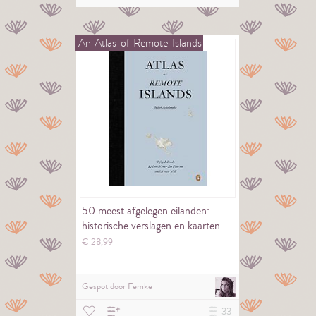
An
Atlas
of
Remote
Islands
50 meest afgelegen eilanden:
historische verslagen en kaarten.
€
28,
99
Gespot door
Femke
33