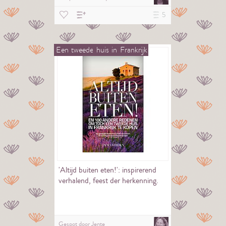
5
Een
tweede
huis
in
Frankrijk
'Altijd buiten eten!': inspirerend
verhalend, feest der herkenning.
Gespot door
Jente