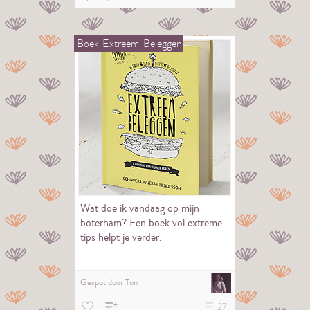
Boek
Extreem
Beleggen
Wat doe ik vandaag op mijn
boterham? Een boek vol extreme
tips helpt je verder.
Gespot door
Ton
27