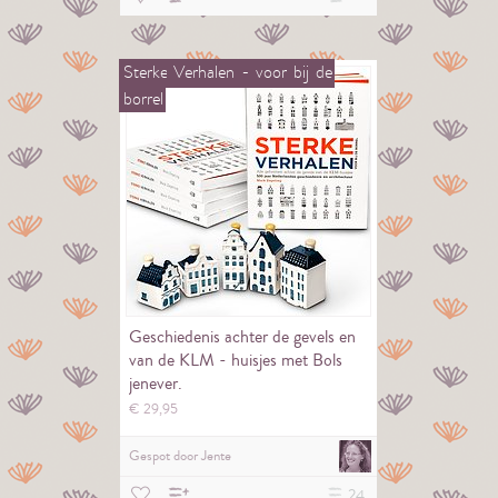
Sterke
Verhalen
-
voor
bij
de
borrel
Geschiedenis achter de gevels en
van de KLM - huisjes met Bols
jenever.
€
29,
95
Gespot door
Jente
24