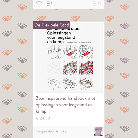
11
De
Flexibele
Stad
Zeer inspirerend handboek met
oplossingen voor leegstand en
krimp
€
24,
50
Gespot door
Rinske