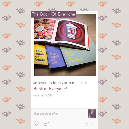
The
Book
Of
Everyone
Je leven in boekvorm met The
Book of Everyone!
vanaf €
9,
58
Gespot door
Mia
43