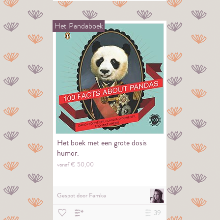
Het
Pandaboek
Het boek met een grote dosis
humor.
vanaf €
50,
00
Gespot door
Femke
39