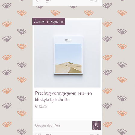
21
Cereal
magazine
Prachtig vormgegeven reis- en
lifestyle tijdschrift.
€
12,
75
Gespot door
Mia