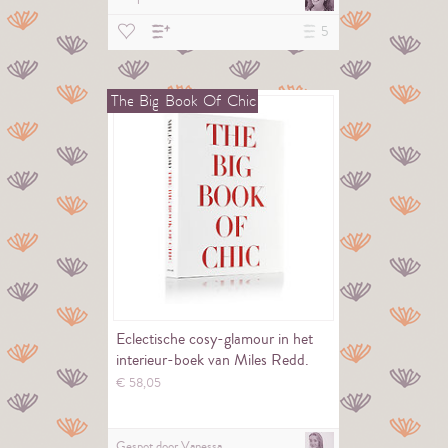
5
The
Big
Book
Of
Chic
Eclectische cosy-glamour in het
interieur-boek van Miles Redd.
€
58,
05
Gespot door
Vanessa