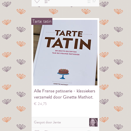
17
Tarte
tatin
Alle Franse patisserie - klassiekers
verzameld door Ginette Mathiot.
€
24,
75
Gespot door
Jente