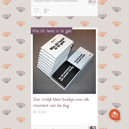
Gespot door
Boekenliefhebber…
Wie
dit
leest
is
te
gek
Een vrolijk klein boekje voor elk
moment van de dag.
€
10,
00