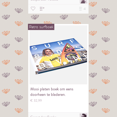
4
Retro
surfboek
Mooi platen boek om eens
doorheen te bladeren.
€
32,
99