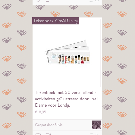
23
Tekenboek
CreARTivity
Tekenboek met 50 verschillende
activiteiten geïllustreerd door Txell
Darne voor Londji.
€
8,
95
Gespot door
Silvia