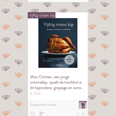
Vijftig
tinten
kip
Miss Chicken, een jonge
scharrelkip, speelt de hoofdrol in
dit bijzondere, grappige en soms…
€
19,
99
Gespot door
Lisanne
36