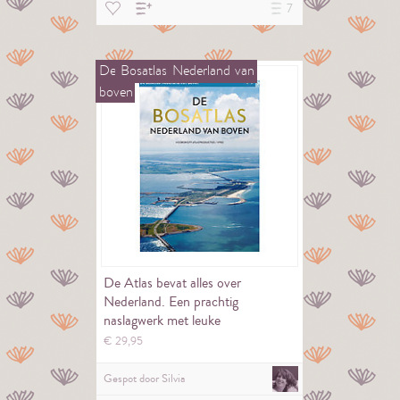
7
De
Bosatlas
Nederland
van
boven
De Atlas bevat alles over
Nederland. Een prachtig
naslagwerk met leuke
wetenswaardigheden.
€
29,
95
Gespot door
Silvia