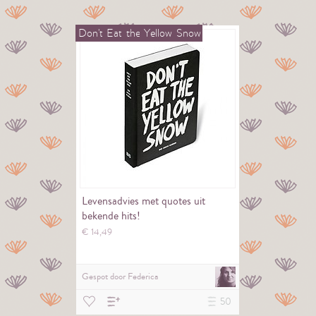
Don't
Eat
the
Yellow
Snow
Levensadvies met quotes uit
bekende hits!
€
14,
49
Gespot door
Federica
50