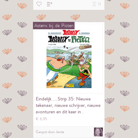
11
Asterix
bij
de
Picten
Eindelijk ....Strip 35: Nieuwe
tekenaar, nieuwe schrijver, nieuwe
avonturen en dit keer in .
€
6,
95
Gespot door
Jente