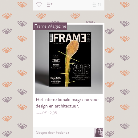
11
Frame
Magazine
Hét internationale magazine voor
design en architectuur.
vanaf €
12,
95
Gespot door
Federica