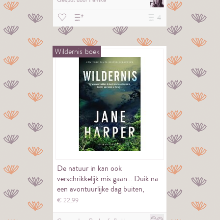
Gespot door
Femke
4
Wildernis
boek
De natuur in kan ook
verschrikkelijk mis gaan… Duik na
een avontuurlijke dag buiten,
lekker in dit…
€
22,
99