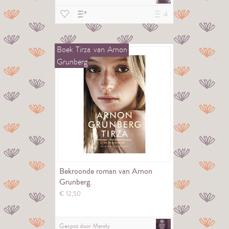
4
Boek
Tirza
van
Arnon
Grunberg
Bekroonde roman van Arnon
Grunberg.
€
12,
50
Gespot door
Mandy