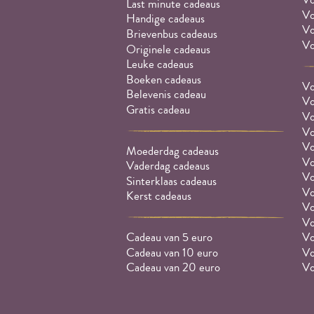
Last minute cadeaus
Vo
Handige cadeaus
Vo
Brievenbus cadeaus
Vo
Originele cadeaus
Leuke cadeaus
Boeken cadeaus
Vo
Belevenis cadeau
Vo
Gratis cadeau
Vo
Vo
Vo
Moederdag cadeaus
Vo
Vaderdag cadeaus
Vo
Sinterklaas cadeaus
Vo
Kerst cadeaus
Vo
Vo
Cadeau van 5 euro
Vo
Cadeau van 10 euro
Vo
Cadeau van 20 euro
Vo