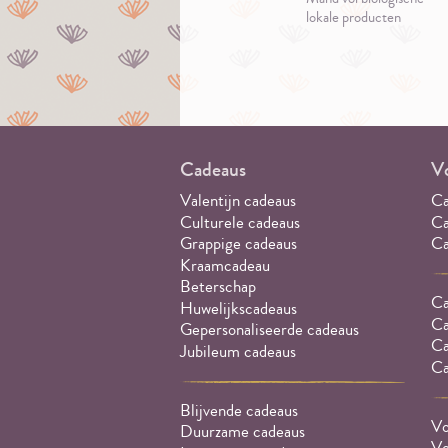
lokale producten
Cadeaus
Vo
Valentijn cadeaus
Ca
Culturele cadeaus
Ca
Grappige cadeaus
Ca
Kraamcadeau
Beterschap
Ca
Huwelijkscadeaus
Ca
Gepersonaliseerde cadeaus
Ca
Jubileum cadeaus
Ca
Blijvende cadeaus
Vo
Duurzame cadeaus
Vo