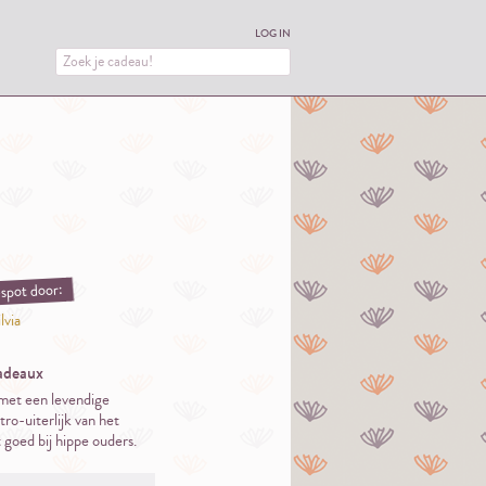
LOG IN
spot door:
lvia
adeaux
met een levendige
tro-uiterlijk van het
 goed bij hippe ouders.