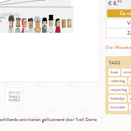
95
€
8,
Ga n
Vi
Ze
Over Wanneke
TAGS
boek
sinte
vaderdag
verjaardag
bedankje
knutselen
hillende activiteiten geïllustreerd door Txell Darne