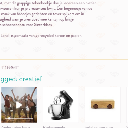
nt, met dit grappige tekenboekje doe je iedereen een plezier.
iteiten kun je je creativiteit kwijt. Een beginnetje van de
 maak van broodjes gezichten en tover spijkers om in
zigheid waar je uren zoet mee kan zijn op lange
 schoencadeau voor Sinterklaas.
Londji is gemaakt van gerecycled karton en papier.
 meer
gged: creatief
Audio-video kaart
Professionele
Solid houten auto
S