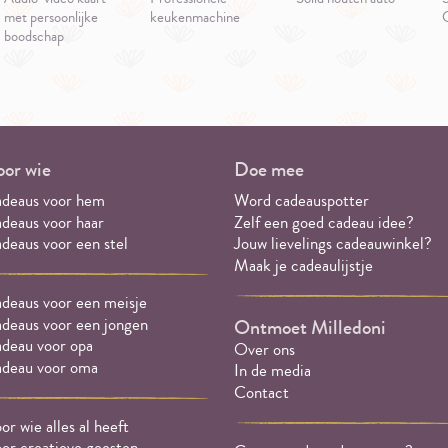
met persoonlijke
keukenmachine
boodschap
or wie
Doe mee
deaus voor hem
Word cadeauspotter
deaus voor haar
Zelf een goed cadeau idee?
deaus voor een stel
Jouw lievelings cadeauwinkel?
Maak je cadeaulijstje
deaus voor een meisje
deaus voor een jongen
Ontmoet Milledoni
deau voor opa
Over ons
deau voor oma
In de media
Contact
or wie alles al heeft
or creatieve geesten