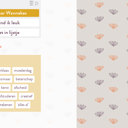
21
aar
Wannekes
nd ik leuk
t in lijstje
s
rklaas
moederdag
zomaar
beterschap
kerst
afscheid
afstuderen
creatief
tekenen
'alles al'