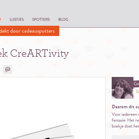
U
LIJSTJES
SPOTTERS
BLOG
dekt door cadeauspotters
k CreARTivity
Ge
Si
Daarom dit c
Voor iedereen 
fantasie. Het re
boekje doet het