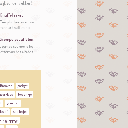
stijl: zonder vlekken!
Knuffel raket
Een pluche-raket om
mee te knuffelen of
spelen.
Stempelset alfabet
Stempelset met elke
letter van het alfabet.
elfmaken
gadget
nterklaas
bedankje
w
genieter
lles al'
spelletjes
iets grappigs