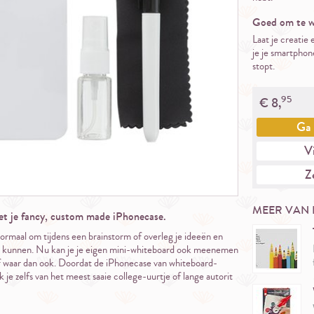
Goed om te w
Laat je creatie
je je smartphone
stopt.
95
€
8,
Ga
Vi
Ze
MEER VAN
met je fancy, custom made iPhonecase.
ormaal om tijdens een brainstorm of overleg je ideeën en
te kunnen. Nu kan je je eigen mini-whiteboard ook meenemen
 of waar dan ook. Doordat de iPhonecase van whiteboard-
 je zelfs van het meest saaie college-uurtje of lange autorit