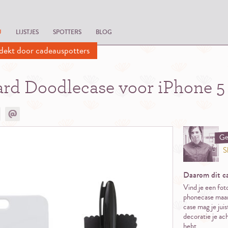
U
LIJSTJES
SPOTTERS
BLOG
dekt door cadeauspotters
rd Doodlecase voor iPhone 5
Ge
S
Daarom dit c
Vind je een foto
phonecase maar
case mag je juis
decoratie je ac
hebt.