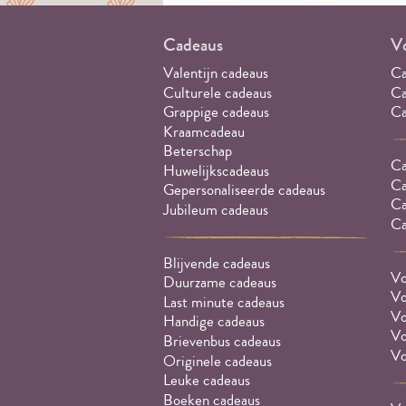
Cadeaus
Vo
Valentijn cadeaus
Ca
Culturele cadeaus
Ca
Grappige cadeaus
Ca
Kraamcadeau
Beterschap
Ca
Huwelijkscadeaus
Ca
Gepersonaliseerde cadeaus
Ca
Jubileum cadeaus
Ca
Blijvende cadeaus
Vo
Duurzame cadeaus
Vo
Last minute cadeaus
Vo
Handige cadeaus
Vo
Brievenbus cadeaus
Vo
Originele cadeaus
Leuke cadeaus
Boeken cadeaus