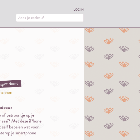
LOG IN
spot door:
hannon
adeaux
 of patroontje op je
 saai? Met deze iPhone
t zelf bepalen wat voor
hterop je smartphone