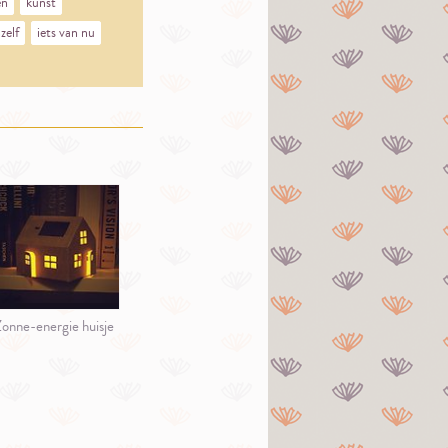
en
kunst
zelf
iets van nu
onne-energie huisje