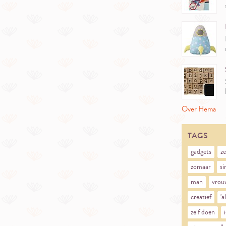
Over Hema
TAGS
gadgets
z
zomaar
si
man
vrou
creatief
'a
zelf doen