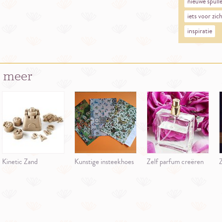
nieuwe spull
iets voor zich
inspiratie
 meer
Kinetic Zand
Kunstige insteekhoes
Zelf parfum creëren
Z