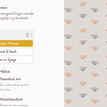
eten
 even goed drogen voordat
 gelijk in je broekzak
7
 naar
Hema
nd ik leuk
t in lijstje
 HEMA
Tekenblok A4
Een tekenblok op A4
formaat.
Waterkleurblok
Waterverven nieuwe