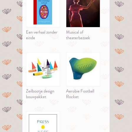
Een verhaal zonder
Musical of
einde
theaterbezoek
Zeilbootje design
Aerobie Football
bouwpakket
Rocket