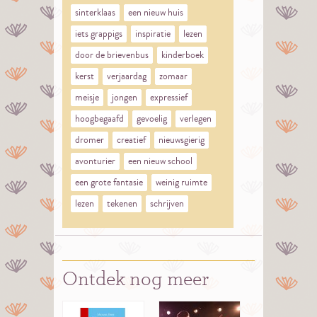
sinterklaas
een nieuw huis
iets grappigs
inspiratie
lezen
door de brievenbus
kinderboek
kerst
verjaardag
zomaar
meisje
jongen
expressief
hoogbegaafd
gevoelig
verlegen
dromer
creatief
nieuwsgierig
avonturier
een nieuw school
een grote fantasie
weinig ruimte
lezen
tekenen
schrijven
Ontdek nog meer