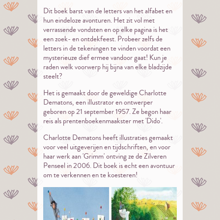
Dit boek barst van de letters van het alfabet en
hun eindeloze avonturen. Het zit vol met
verrassende vondsten en op elke pagina is het
een zoek- en ontdekfeest. Probeer zelfs de
letters in de tekeningen te vinden voordat een
mysterieuze dief ermee vandoor gaat! Kun je
raden welk voorwerp hij bijna van elke bladzijde
steelt?
Het is gemaakt door de geweldige Charlotte
Dematons, een illustrator en ontwerper
geboren op 21 september 1957. Ze begon haar
reis als prentenboekenmaakster met 'Dido'.
Charlotte Dematons heeft illustraties gemaakt
voor veel uitgeverijen en tijdschriften, en voor
haar werk aan 'Grimm' ontving ze de Zilveren
Penseel in 2006. Dit boek is echt een avontuur
om te verkennen en te koesteren!