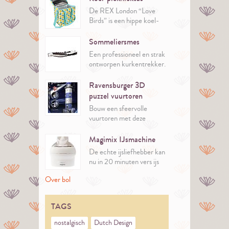
De REX London “Love
Birds” is een hippe koel-
picknicktas van
gerecycled plastic.
Sommeliersmes
Een professioneel en strak
ontworpen kurkentrekker.
Ravensburger 3D
puzzel vuurtoren
Bouw een sfeervolle
vuurtoren met deze
verlichte 3D-puzzel van
Ravensburger.
Magimix IJsmachine
De echte ijsliefhebber kan
nu in 20 minuten vers ijs
maken.
Over bol
Er zitten 35 recepten bij
de machine. Inspiratie
genoeg dus!
TAGS
nostalgisch
Dutch Design