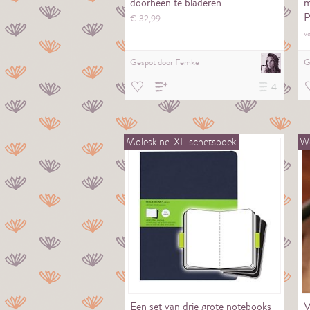
doorheen te bladeren.
m
P
€
32,
99
v
Gespot door
Femke
G
4
Moleskine
XL
schetsboek
We
Een set van drie grote notebooks
V