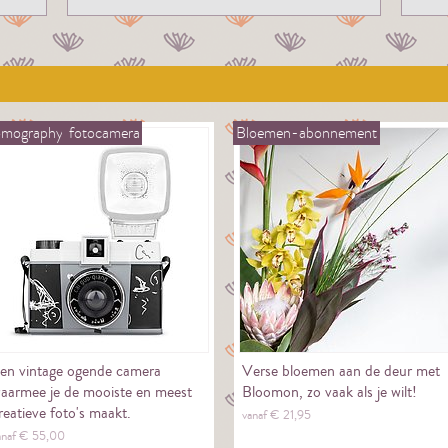
omography
fotocamera
Bloemen-abonnement
en vintage ogende camera
Verse bloemen aan de deur met
aarmee je de mooiste en meest
Bloomon, zo vaak als je wilt!
reatieve foto's maakt.
vanaf €
21,
95
anaf €
55,
00