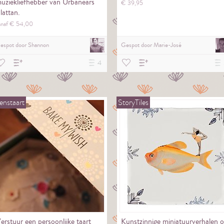
uziekliefhebber van Urbanears
€
39,
95
lattan.
anaf €
54,
00
espot door
Shannon
Gespot door
Marie-José
4
nstaart
StoryTiles
erstuur een persoonlijke taart
Kunstzinnige miniatuurverhalen 