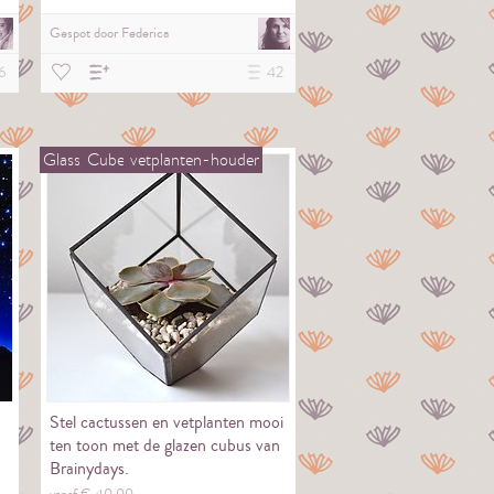
Gespot door
Federica
6
42
Glass
Cube
vetplanten-houder
Stel cactussen en vetplanten mooi
ten toon met de glazen cubus van
Brainydays.