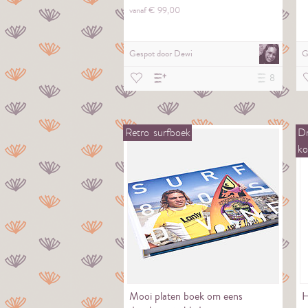
vanaf €
99,
00
Gespot door
Dewi
G
8
Retro
surfboek
Dr
ko
Mooi platen boek om eens
H