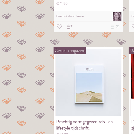
€
11,
95
Gespot door
Jente
G
21
Cereal
magazine
D
Prachtig vormgegeven reis- en
D
lifestyle tijdschrift.
z