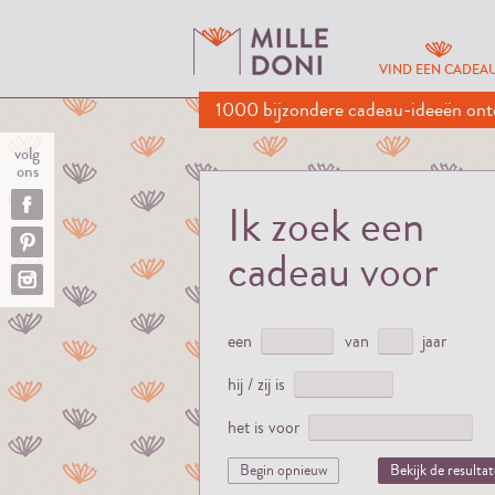
VIND EEN CADEA
1000 bijzondere cadeau-ideeën ont
volg
ons
Ik zoek een
cadeau voor
een
van
jaar
hij / zij is
het is voor
Begin opnieuw
Bekijk de resulta