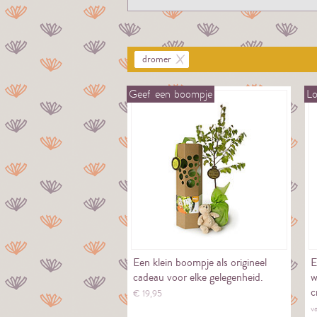
dromer
Geef
een
boompje
L
Een klein boompje als origineel
E
cadeau voor elke gelegenheid.
w
c
€
19,
95
v