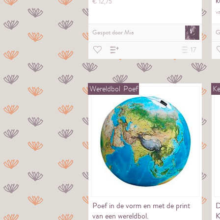
k
€
12,
75
h
v
Gespot door
Mia
G
17
Wereldbol
Poef
Ke
Poef in de vorm en met de print
D
van een wereldbol.
K