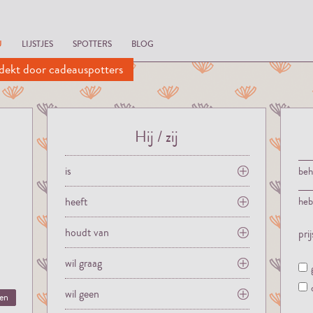
U
LIJSTJES
SPOTTERS
BLOG
dekt door cadeauspotters
Hij / zij
is
be
heeft
he
houdt van
pri
wil graag
wil geen
ten