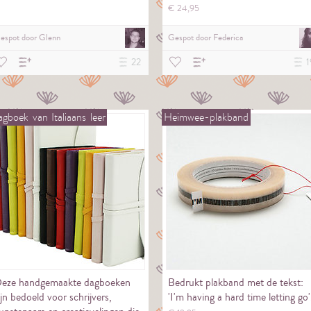
€
24,
95
espot door
Glenn
Gespot door
Federica
22
1
agboek
van
Italiaans
leer
Heimwee-plakband
eze handgemaakte dagboeken
Bedrukt plakband met de tekst:
ijn bedoeld voor schrijvers,
'I'm having a hard time letting go'