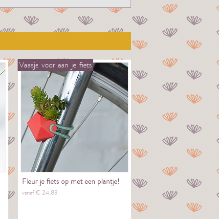
Vaasje
voor
aan
je
fiets
Fleur je fiets op met een plantje!
vanaf €
24,
83