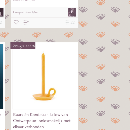
vanaf €
40,
00
Gespot door
Mia
2
22
Design
kaars
e
Kaars én Kandelaar Tallow van
Ontwerpduo: onlosmakelijk met
elkaar verbonden.