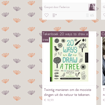
Gespot door
Federica
G
65
Tekenboek
20
ways
to
draw
a
Co
tree
Twintig manieren om de mooiste
T
dingen uit de natuur te tekenen.
n
€
18,
99