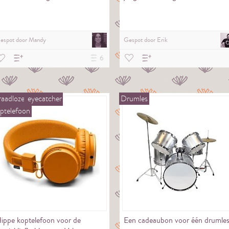
espot door
Mandy
Gespot door
Erik
6
aadloze
eyecatcher
Drumles
ptelefoon
ippe koptelefoon voor de
Een cadeaubon voor één drumles