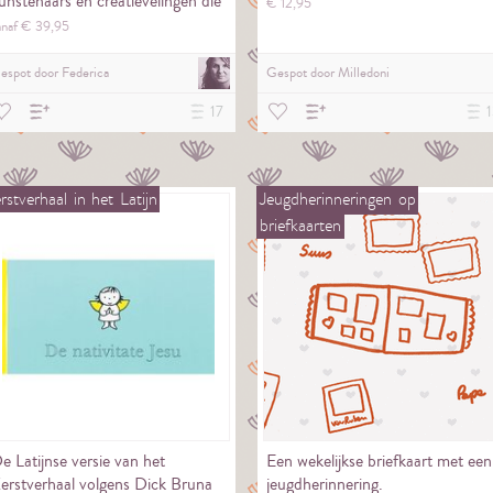
unstenaars en creatievelingen die
€
12,
95
un…
anaf €
39,
95
espot door
Federica
Gespot door
Milledoni
17
1
rstverhaal
in
het
Latijn
Jeugdherinneringen
op
briefkaarten
e Latijnse versie van het
Een wekelijkse briefkaart met een
erstverhaal volgens Dick Bruna
jeugdherinnering.