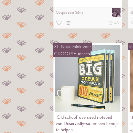
Gespot door
Silvia
G
43
XL
Notitieblok
voor
V
GROOTSE
ideeën
'Old school' oversized notepad
I
van Deservedly-so om een handje
d
te helpen.