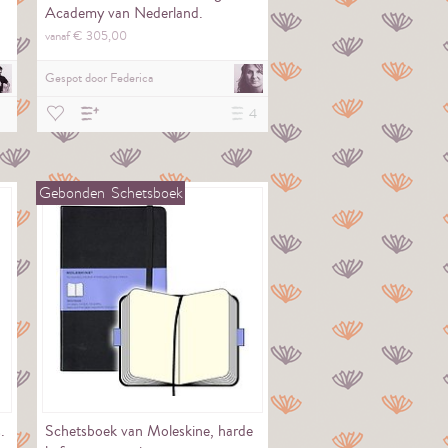
Academy van Nederland.
vanaf €
305,
00
Gespot door
Federica
4
Gebonden
Schetsboek
.
Schetsboek van Moleskine, harde