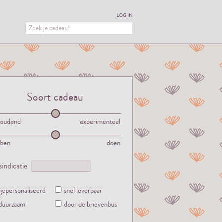
LOG IN
Soort cadeau
houdend
experimenteel
bben
doen
jsindicatie
gepersonaliseerd
snel leverbaar
duurzaam
door de brievenbus