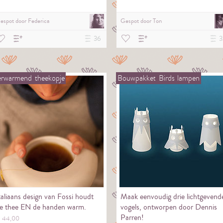
espot door
Federica
Gespot door
Ton
36
3
erwarmend
theekopje
Bouwpakket
Birds
lampen
taliaans design van Fossi houdt
Maak eenvoudig drie lichtgevend
e thee EN de handen warm.
vogels, ontworpen door Dennis
Parren!
€
44,
00