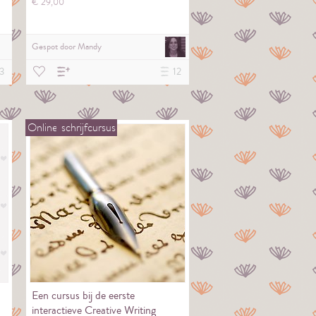
€
29,
00
Gespot door
Mandy
3
12
Online
schrijfcursus
Een cursus bij de eerste
interactieve Creative Writing