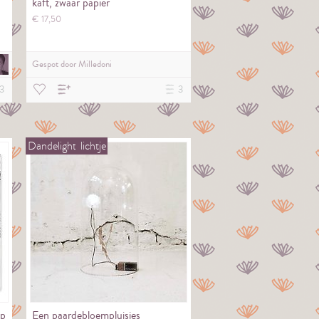
kaft, zwaar papier
€
17,
50
Gespot door
Milledoni
3
3
Dandelight
lichtje
op
Een paardebloempluisjes