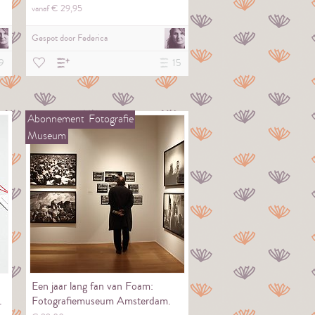
vanaf €
29,
95
Gespot door
Federica
9
15
Abonnement
Fotografie
Museum
Een jaar lang fan van Foam:
.
Fotografiemuseum Amsterdam.