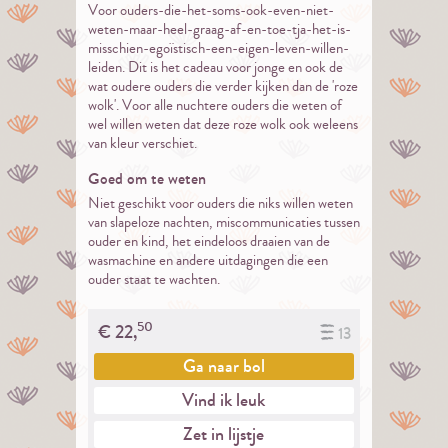
Voor ouders-die-het-soms-ook-even-niet-
weten-maar-heel-graag-af-en-toe-tja-het-is-
misschien-egoïstisch-een-eigen-leven-willen-
leiden. Dit is het cadeau voor jonge en ook de
wat oudere ouders die verder kijken dan de 'roze
wolk'. Voor alle nuchtere ouders die weten of
wel willen weten dat deze roze wolk ook weleens
van kleur verschiet.
Goed om te weten
Niet geschikt voor ouders die niks willen weten
van slapeloze nachten, miscommunicaties tussen
ouder en kind, het eindeloos draaien van de
wasmachine en andere uitdagingen die een
ouder staat te wachten.
50
€
22,
13
Ga naar
bol
Vind ik leuk
Zet in lijstje