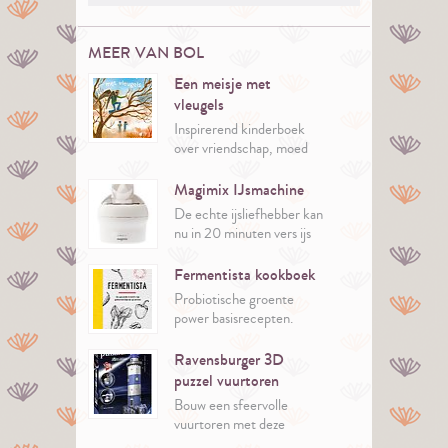
MEER VAN BOL
Een meisje met
vleugels
Inspirerend kinderboek
over vriendschap, moed
en je eigen vleugels
vinden.
Magimix IJsmachine
De echte ijsliefhebber kan
nu in 20 minuten vers ijs
maken.
Er zitten 35 recepten bij
Fermentista kookboek
de machine. Inspiratie
Probiotische groente
genoeg dus!
power basisrecepten.
Ravensburger 3D
puzzel vuurtoren
Bouw een sfeervolle
vuurtoren met deze
verlichte 3D-puzzel van