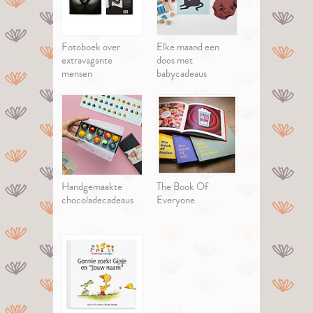
Fotoboek over
Elke maand een
extravagante
doos met
mensen
babycadeaus
Handgemaakte
The Book Of
chocoladecadeaus
Everyone