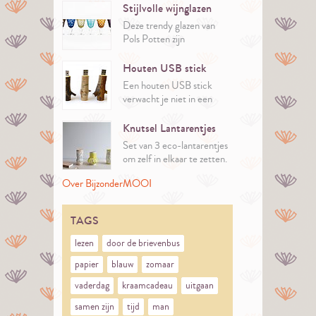
Stijlvolle wijnglazen
Deze trendy glazen van
Pols Potten zijn
handgemaakt.
Ze zijn niet alleen geschikt
Houten USB stick
voor wijn, maar ook voor
Een houten USB stick
niet-alcoholische dranken
verwacht je niet in een
en cocktails. Het is een
computer!
set die bestaat uit 6
Knutsel Lantarentjes
verschillende retrokleuren
Set van 3 eco-lantarentjes
en dessins.
om zelf in elkaar te zetten.
Over BijzonderMOOI
TAGS
lezen
door de brievenbus
papier
blauw
zomaar
vaderdag
kraamcadeau
uitgaan
samen zijn
tijd
man