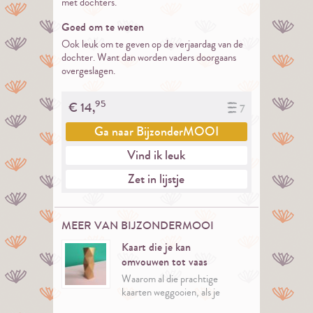
met dochters.
Goed om te weten
Ook leuk om te geven op de verjaardag van de
dochter. Want dan worden vaders doorgaans
overgeslagen.
95
€
14,
7
Ga naar
BijzonderMOOI
Vind ik leuk
Zet in lijstje
MEER VAN BIJZONDERMOOI
Kaart die je kan
omvouwen tot vaas
Waarom al die prachtige
kaarten weggooien, als je
ze ook nog kan gebruiken?