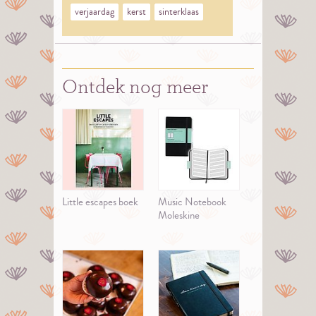
verjaardag
kerst
sinterklaas
Ontdek nog meer
Little escapes boek
Music Notebook
Moleskine