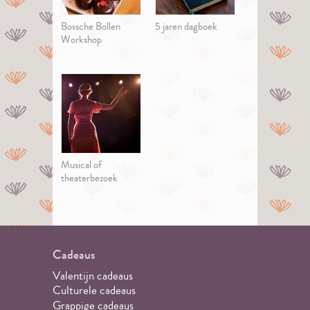
Bossche Bollen
5 jaren dagboek
Workshop
Musical of
theaterbezoek
Cadeaus
Valentijn cadeaus
Culturele cadeaus
Grappige cadeaus