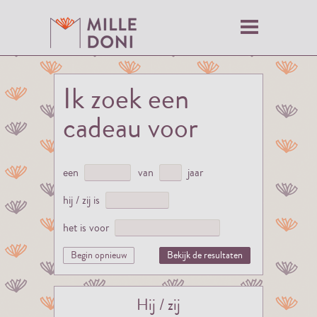
Ik zoek een
cadeau voor
een
van
jaar
hij / zij is
het is voor
Begin opnieuw
Bekijk de resultaten
Hij / zij