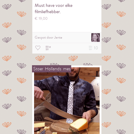
Must have voor elke
filmliefhebber.
€
19,
00
Gespot door
Jente
10
Stoer
Hollands
mes