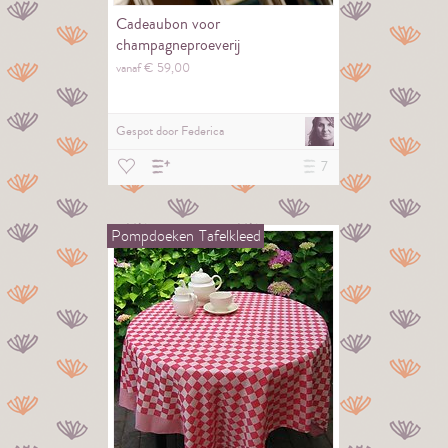
Cadeaubon voor
champagneproeverij
vanaf €
59,
00
Gespot door
Federica
7
Pompdoeken
Tafelkleed