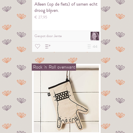
Alleen (op de fiets) of samen echt
droog blijven.
€
27,
95
Gespot door
Jente
44
Rock
'n
Roll
ovenwant