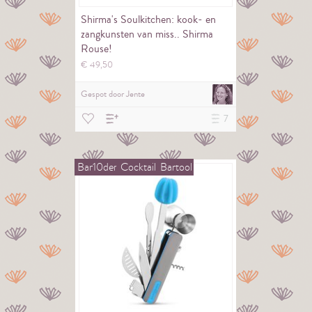
Shirma's Soulkitchen: kook- en
zangkunsten van miss.. Shirma
Rouse!
€
49,
50
Gespot door
Jente
7
Bar10der
Cocktail
Bartool