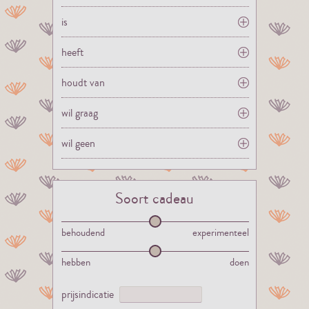
is
heeft
houdt van
wil graag
wil geen
Soort cadeau
behoudend
experimenteel
hebben
doen
prijsindicatie