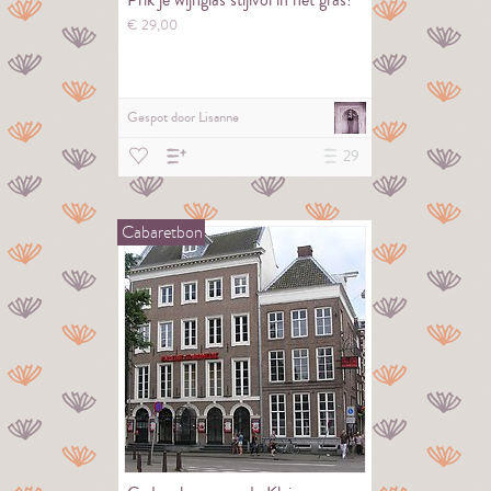
Prik je wijnglas stijlvol in het gras!
€
29,
00
Gespot door
Lisanne
29
Cabaretbon