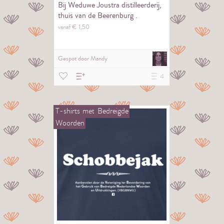
Bij Weduwe Joustra distilleerderij,
thuis van de Beerenburg .
vanaf €
1,
50
Gespot door
Mandy
4
T-shirts
met
Bedreigde
Woorden