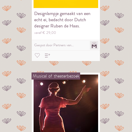
Designlampje gemaakt van een
echt ei, bedacht door Dutch
designer Ruben de Haas.
vanaf €
29,
00
Gespot door
Partners van…
Musical
of
theaterbezoek