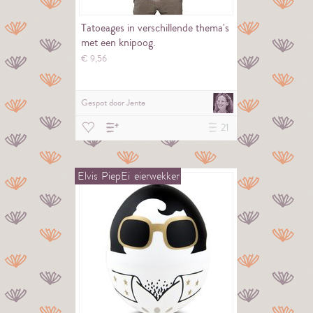
Tatoeages in verschillende thema's
met een knipoog.
€
9,
56
Gespot door
Jente
21
Elvis
PiepEi
eierwekker