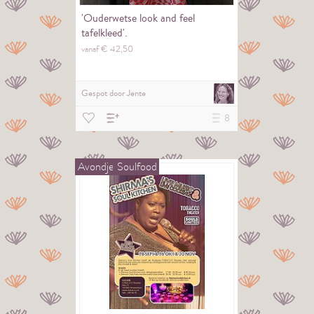
'Ouderwetse look and feel
tafelkleed'.
vanaf €
42,
50
Gespot door
Jente
8
Avondje
Soulfood