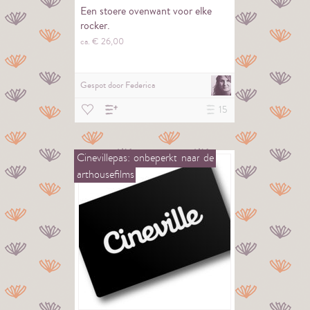
Een stoere ovenwant voor elke
rocker.
ca. €
26,
00
Gespot door
Federica
15
Cinevillepas:
onbeperkt
naar
de
arthousefilms