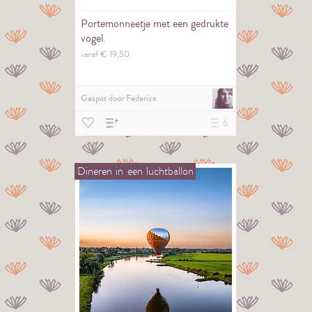
Portemonneetje met een gedrukte
vogel.
vanaf €
19,
50
Gespot door
Federica
6
Dineren
in
een
luchtballon