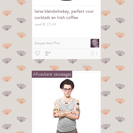
Ierse blendwhiskey, perfect voor
cocktails en Irish coffee.
vanaf €
27,
49
Gespot door
Pim
1
Afwasbare
tatoeages