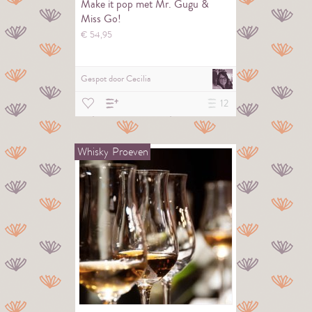
Make it pop met Mr. Gugu &
Miss Go!
€
54,
95
Gespot door
Cecilia
12
Whisky
Proeven