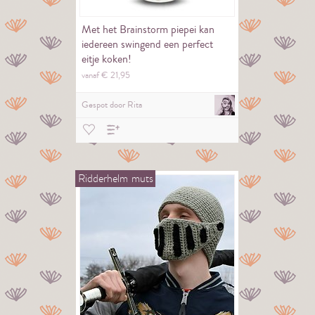
Met het Brainstorm piepei kan
iedereen swingend een perfect
eitje koken!
vanaf €
21,
95
Gespot door
Rita
Ridderhelm
muts