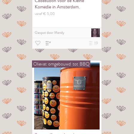
Cadeaubon voor de Kleine
Komedie in Amsterdam.
vanaf €
5,
00
Gespot door
Mandy
19
Olievat
omgebouwd
tot
BBQ