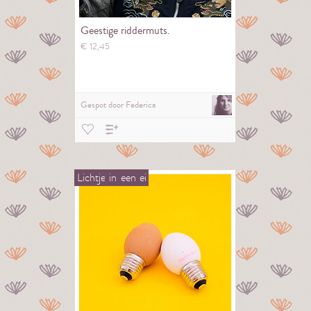
Geestige riddermuts.
€
12,
45
Gespot door
Federica
Lichtje
in
een
ei