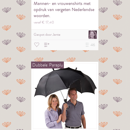
Mannen- en vrouwenshirts met
opdruk van vergeten Nederlandse
woorden.
vanaf €
17,
40
Gespot door
Jente
46
Dubbele
Paraplu