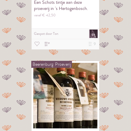
Een Schots tintje aan deze
proeverij in 's Hertogenbosch.
vanaf €
42,
50
Gespot door
Ton
9
Beerenburg
Proeverij