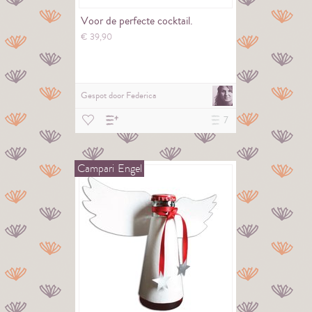
Voor de perfecte cocktail.
€
39,
90
Gespot door
Federica
7
Campari
Engel