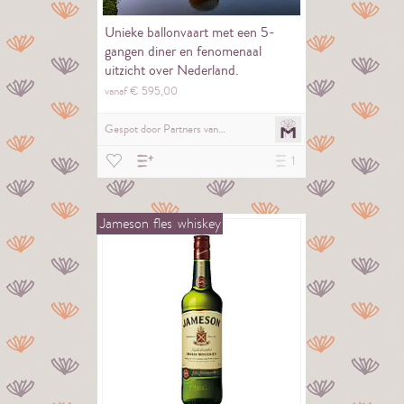
Unieke ballonvaart met een 5-
gangen diner en fenomenaal
uitzicht over Nederland.
vanaf €
595,
00
Gespot door
Partners van…
1
Jameson
fles
whiskey