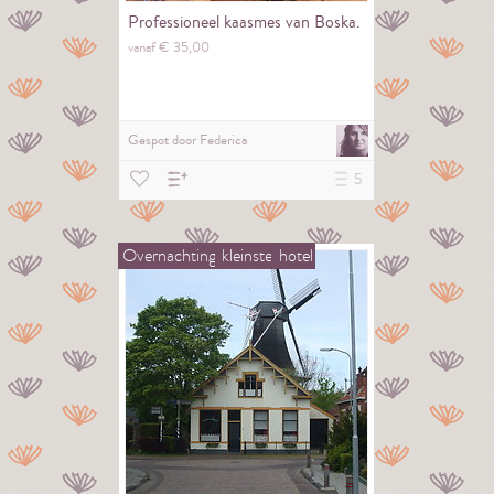
Professioneel kaasmes van Boska.
vanaf €
35,
00
Gespot door
Federica
5
Overnachting
kleinste
hotel