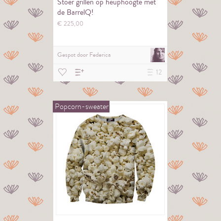
Stoer grillen op heuphoogte met
de BarrelQ!
€
225,
00
Gespot door
Federica
12
Popcorn-sweater