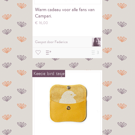
Warm cadeau voor alle fans van
Campari.
€
16,
00
Gespot door
Federica
3
Keecie
bird
tasje