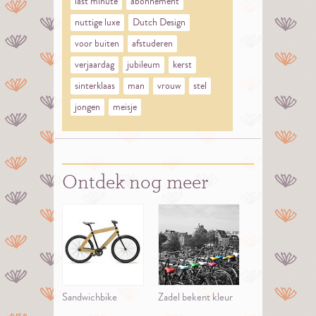
last minute
abonnement
nuttige luxe
Dutch Design
voor buiten
afstuderen
verjaardag
jubileum
kerst
sinterklaas
man
vrouw
stel
jongen
meisje
Ontdek nog meer
Sandwichbike
Zadel bekent kleur