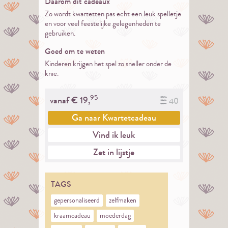
Daarom dit cadeaux
Zo wordt kwartetten pas echt een leuk spelletje
en voor veel feestelijke gelegenheden te
gebruiken.
Goed om te weten
Kinderen krijgen het spel zo sneller onder de
knie.
95
vanaf €
19,
40
Ga naar
Kwartetcadeau
Vind ik leuk
Zet in lijstje
TAGS
gepersonaliseerd
zelfmaken
kraamcadeau
moederdag