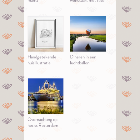
mama
wenskaart met foto
Handgetekende
Dineren in een
huisillustratie
luchtballon
Overnachting op
het ss Rotterdam