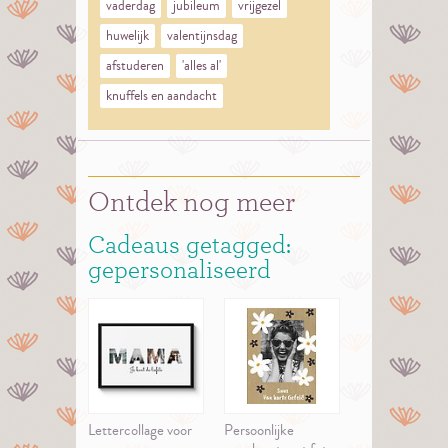
vaderdag
jubileum
vrijgezel
huwelijk
valentijnsdag
afstuderen
'alles al'
knuffels en aandacht
Ontdek nog meer
Cadeaus getagged:
gepersonaliseerd
Lettercollage voor
Persoonlijke