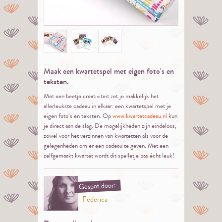
Maak een kwartetspel met eigen foto's en
teksten.
Met een beetje creativiteit zet je makkelijk het
allerleukste cadeau in elkaar: een kwartetspel met je
eigen foto’s en teksten. Op
www.kwartetcadeau.nl
kun
je direct aan de slag. De mogelijkheden zijn eindeloos,
zowel voor het verzinnen van kwartetten als voor de
gelegenheden om er een cadeau te geven. Met een
zelfgemaakt kwartet wordt dit spelletje pas écht leuk!
Gespot door:
Federica