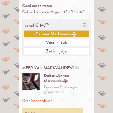
Goed om te weten
Ook verkrijgbaar in Magnum (EUR 35,00).
95
vanaf €
14,
1
Ga naar
Markvandewijn
Vind ik leuk
Zet in lijstje
MEER VAN MARKVANDEWIJN
Duitse wijn van
Markvandewijn
Bijzondere Duitse wijnen
geïmporteerd
en in Amsterdam op de
Over Markvandewijn
fiets bezorgd door
Markvandewijn.