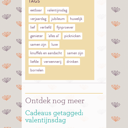
TAGS
eetbaar
valentijnsdag
verjaardag
jubileum
huwelijk
lief
verliefd
fijnproever
genieter
'alles al'
picknicken
samen zijn
luxe
knuffels en aandacht
samen zijn
liefde
verwennerij
drinken
borrelen
Ontdek nog meer
Cadeaus getagged:
valentijnsdag