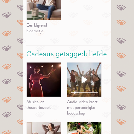
Een blijvend
bloemetje
Cadeaus getagged: liefde
Musical of
Audio-video kaart
theaterbezoek
met persoonlijke
boodschap