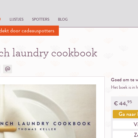
U
LIJSTJES
SPOTTERS
BLOG
dekt door cadeauspotters
ch laundry cookbook
Goed om te w
Het boek is in 
95
€
44,
Ga naar
Vi
Ze