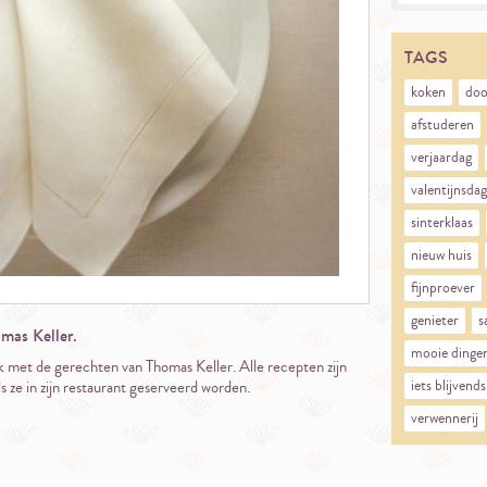
TAGS
koken
doo
afstuderen
verjaardag
valentijnsdag
sinterklaas
nieuw huis
fijnproever
genieter
s
mas Keller.
mooie dinge
met de gerechten van Thomas Keller. Alle recepten zijn
iets blijvends
 ze in zijn restaurant geserveerd worden.
verwennerij