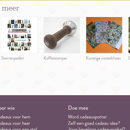
 meer
Sterrenpaden
Koffiestamper
Kunstige insteekhoes
or wie
Doe mee
deaus voor hem
Word cadeauspotter
deaus voor haar
Zelf een goed cadeau idee?
deaus voor een stel
Jouw lievelings cadeauwinkel?