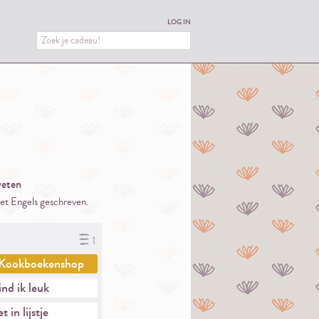
LOG IN
eten
het Engels geschreven.
1
Kookboekenshop
nd ik leuk
t in lijstje