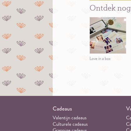
Ontdek nog
Love in a box
Cadeaus
Vo
Valentijn cadeaus
Ca
Culturele cadeaus
Ca
Grappige cadeaus
Ca