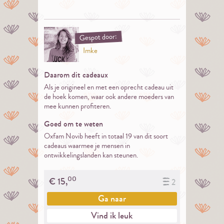
Gespot door:
Imke
Daarom dit cadeaux
Als je origineel en met een oprecht cadeau uit
de hoek komen, waar ook andere moeders van
mee kunnen profiteren.
Goed om te weten
Oxfam Novib heeft in totaal 19 van dit soort
cadeaus waarmee je mensen in
ontwikkelingslanden kan steunen.
00
€
15,
2
Ga naar
Vind ik leuk