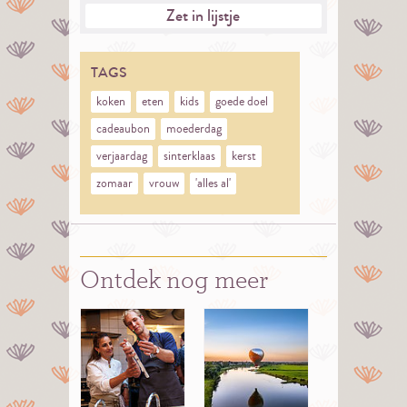
Zet in lijstje
TAGS
koken
eten
kids
goede doel
cadeaubon
moederdag
verjaardag
sinterklaas
kerst
zomaar
vrouw
'alles al'
Ontdek nog meer