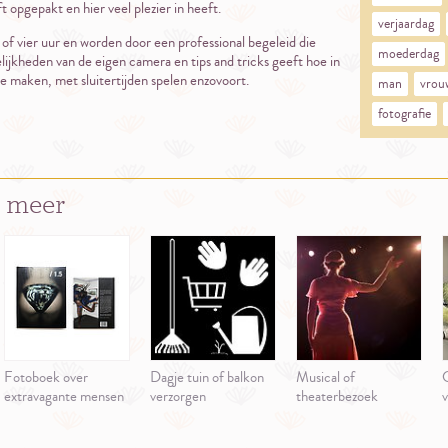
t opgepakt en hier veel plezier in heeft.
verjaardag
of vier uur en worden door een professional begeleid die
moederdag
lijkheden van de eigen camera en tips and tricks geeft hoe in
e maken, met sluitertijden spelen enzovoort.
man
vrou
fotografie
 meer
Fotoboek over
Dagje tuin of balkon
Musical of
G
extravagante mensen
verzorgen
theaterbezoek
v