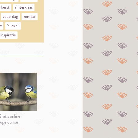
kerst
sinterklaas
vaderdag
zomaar
w
'alles al'
inspiratie
ratis online
ogelcursus