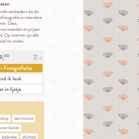
eten
lende aanbieders die de
fotografie in meerdere
ren. Data,
voorwaarden en prijzen
d. Op internet zijn alle
nel te vinden.
00
9,
4
ar
Fotografieles
nd ik leuk
t in lijstje
kshop
last minute
voor buiten
bedankje
afscheid