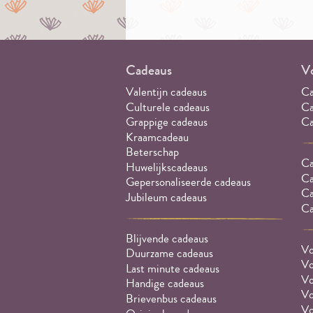
Cadeaus
Vo
Valentijn cadeaus
Ca
Culturele cadeaus
Ca
Grappige cadeaus
Ca
Kraamcadeau
Beterschap
Ca
Huwelijkscadeaus
Ca
Gepersonaliseerde cadeaus
Ca
Jubileum cadeaus
Ca
Blijvende cadeaus
Vo
Duurzame cadeaus
Vo
Last minute cadeaus
Vo
Handige cadeaus
Vo
Brievenbus cadeaus
Vo