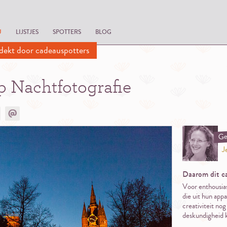
U
LIJSTJES
SPOTTERS
BLOG
dekt door cadeauspotters
 Nachtfotografie
Ge
J
Daarom dit c
Voor enthousia
die uit hun app
creativiteit nog
deskundigheid k