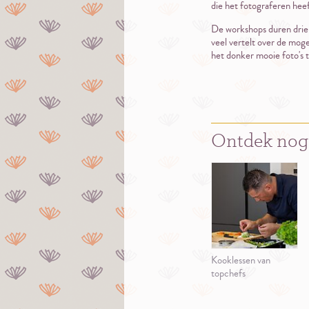
die het fotograferen heef
De workshops duren drie 
veel vertelt over de moge
het donker mooie foto's t
Ontdek nog
Kooklessen van
topchefs