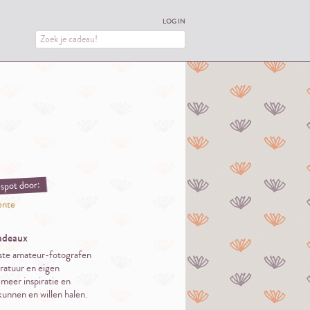
LOG IN
spot door:
ente
adeaux
ste amateur-fotografen
aratuur en eigen
 meer inspiratie en
unnen en willen halen.