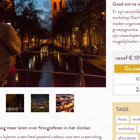
Goed om te w
Er zijn verschil
workshop Nacht
steden organise
groepsgrootte, 
zijn uiteenlopen
mogelijkheden s
vanaf €
10
Ga na
Vi
Ze
TAGS
fotos
wor
og meer leren over fotograferen in het donker.
workshop
ts bijleren is een heel passend cadeau voor een creativeling
afstuderen