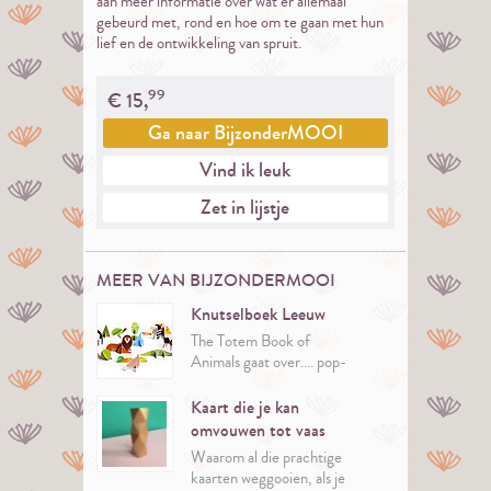
aan meer informatie over wat er allemaal
gebeurd met, rond en hoe om te gaan met hun
lief en de ontwikkeling van spruit.
99
€
15,
Ga naar
BijzonderMOOI
Vind ik leuk
Zet in lijstje
MEER VAN BIJZONDERMOOI
Knutselboek Leeuw
The Totem Book of
Animals gaat over.... pop-
up dieren.
Kaart die je kan
omvouwen tot vaas
Waarom al die prachtige
kaarten weggooien, als je