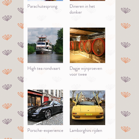
Parachutesprong
Dineren in het
donker
High tea rondvaart
Dagje wijnproeven
voor twee
Porsche-experience
Lamborghini rijden