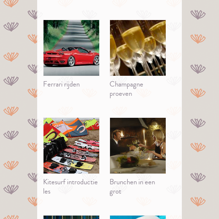
Ferrari rijden
Champagne
proeven
Kitesurf introductie
Brunchen in een
les
grot