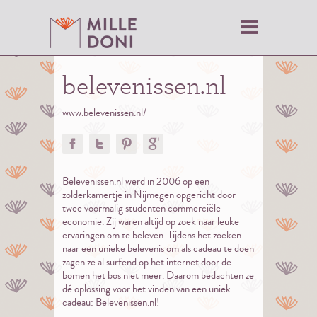
belevenissen.nl
www.belevenissen.nl/
Belevenissen.nl werd in 2006 op een
zolderkamertje in Nijmegen opgericht door
twee voormalig studenten commerciële
economie. Zij waren altijd op zoek naar leuke
ervaringen om te beleven. Tijdens het zoeken
naar een unieke belevenis om als cadeau te doen
zagen ze al surfend op het internet door de
bomen het bos niet meer. Daarom bedachten ze
dé oplossing voor het vinden van een uniek
cadeau: Belevenissen.nl!