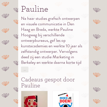
Pauline
Na haar studies grafisch ontwerpen
en visuele communicatie in Den
Haag en Breda, werkte Pauline
Hoogweg bij verschillende
ontwerpbureaus, gaf les op
kunstacademies en werkte 10 jaar als
zelfstandig ontwerper. Vervolgens
deed zij een studie Marketing in
Berkeley en werkte daarna korte tijd
als communicatieadviseur.
Eind 2010 verhuisde Pauline
Cadeaus gespot
door
Hoogweg samen met haar partner en
Pauline
hun zoon van bijna 1 van Rotterdam
naar Zurich. Dit betekende een
verandering van land, huis, thuis, taal,
maar ook van werk. De keuze moest