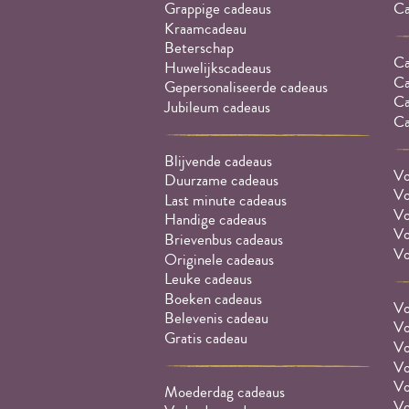
Grappige cadeaus
Ca
Kraamcadeau
Beterschap
Ca
Huwelijkscadeaus
Ca
Gepersonaliseerde cadeaus
Ca
Jubileum cadeaus
Ca
Blijvende cadeaus
Vo
Duurzame cadeaus
Vo
Last minute cadeaus
Vo
Handige cadeaus
Vo
Brievenbus cadeaus
Vo
Originele cadeaus
Leuke cadeaus
Boeken cadeaus
Vo
Belevenis cadeau
Vo
Gratis cadeau
Vo
Vo
Vo
Moederdag cadeaus
Vo