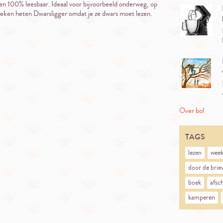
 en 100% leesbaar. Ideaal voor bijvoorbeeld onderweg, op
oeken heten Dwarsligger omdat je ze dwars moet lezen.
Over bol
TAGS
lezen
week
door de brie
boek
afsc
kamperen