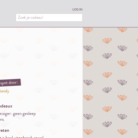
LOG IN
spot door:
andy
adeaux
eiziger: geen gesleep
ns.
eten
 is heel uitgebreid: zowel