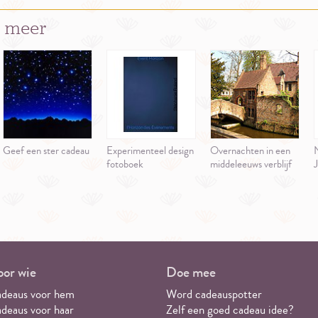
 meer
Geef een ster cadeau
Experimenteel design
Overnachten in een
N
fotoboek
middeleeuws verblijf
J
or wie
Doe mee
deaus voor hem
Word cadeauspotter
deaus voor haar
Zelf een goed cadeau idee?