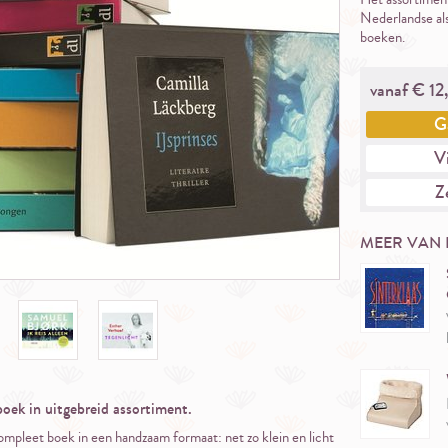
Nederlandse als
boeken.
vanaf €
12,
G
Vi
Ze
MEER VAN 
ek in uitgebreid assortiment.
ompleet boek in een handzaam formaat: net zo klein en licht