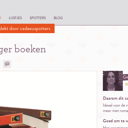
U
LIJSTJES
SPOTTERS
BLOG
dekt door cadeauspotters
ger boeken
Ge
M
Daarom dit c
Ideaal voor de r
meer met roma
Goed om te w
Het assortiment