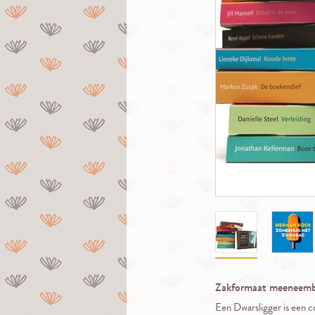
Zakformaat meeneembo
Een Dwarsligger is een c