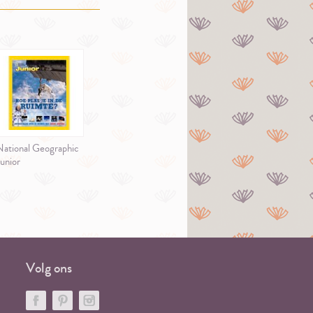
ational Geographic
unior
Volg ons