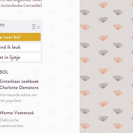
 buitenlandse (vertaalde)
95
6
a naar
bol
nd ik leuk
t in lijstje
BOL
Sinterklaas zoekboek
Charlotte Dematons
Vernieuwde editie van
het populaire
prentenboek van
Charlotte Dematons
Warme Voetenzak
over de magische wereld
Elektrische
van Sinterklaas.
voetenwarmer.