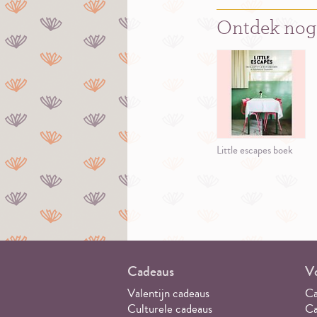
Ontdek nog
Little escapes boek
Cadeaus
Vo
Valentijn cadeaus
Ca
Culturele cadeaus
Ca