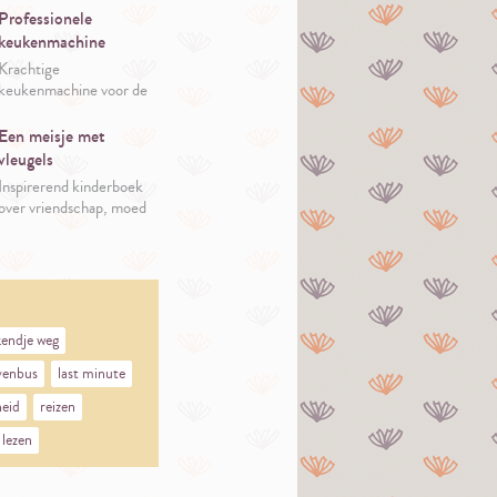
Professionele
keukenmachine
Krachtige
keukenmachine voor de
gepassioneerde kok.
Een meisje met
vleugels
Inspirerend kinderboek
over vriendschap, moed
en je eigen vleugels
vinden.
endje weg
venbus
last minute
heid
reizen
lezen