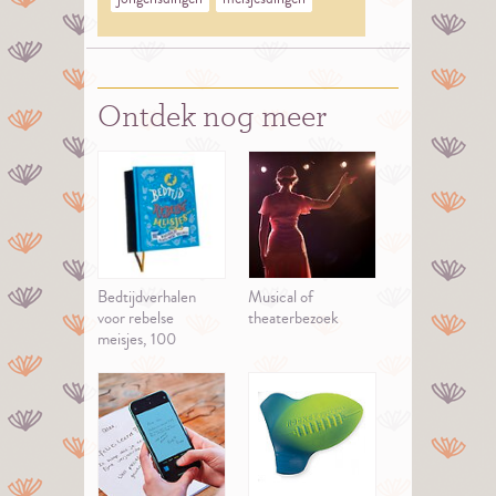
Ontdek nog meer
Bedtijdverhalen
Musical of
voor rebelse
theaterbezoek
meisjes, 100
bijzondere
Nederlandse
vrouwen