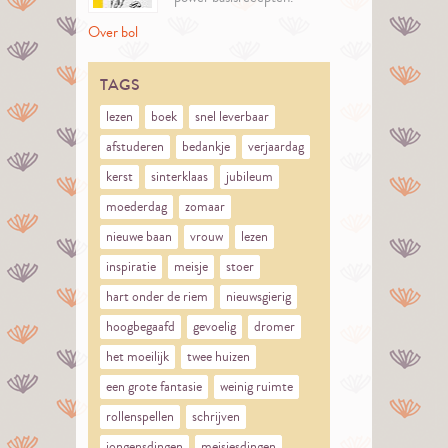
Over bol
TAGS
lezen
boek
snel leverbaar
afstuderen
bedankje
verjaardag
kerst
sinterklaas
jubileum
moederdag
zomaar
nieuwe baan
vrouw
lezen
inspiratie
meisje
stoer
hart onder de riem
nieuwsgierig
hoogbegaafd
gevoelig
dromer
het moeilijk
twee huizen
een grote fantasie
weinig ruimte
rollenspellen
schrijven
jongensdingen
meisjesdingen