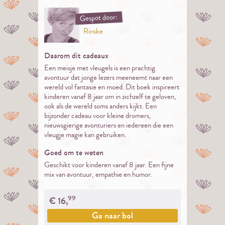
Gespot door:
Rinske
Daarom dit cadeaux
Een meisje met vleugels is een prachtig
avontuur dat jonge lezers meeneemt naar een
wereld vol fantasie en moed. Dit boek inspireert
kinderen vanaf 8 jaar om in zichzelf te geloven,
ook als de wereld soms anders kijkt. Een
bijzonder cadeau voor kleine dromers,
nieuwsgierige avonturiers en iedereen die een
vleugje magie kan gebruiken.
Goed om te weten
Geschikt voor kinderen vanaf 8 jaar. Een fijne
mix van avontuur, empathie en humor.
99
€
16,
Ga naar
bol