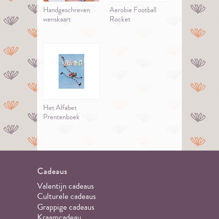
Handgeschreven
Aerobie Football
wenskaart
Rocket
Het Alfabet
Prentenboek
Cadeaus
Valentijn cadeaus
Culturele cadeaus
Grappige cadeaus
Kraamcadeau