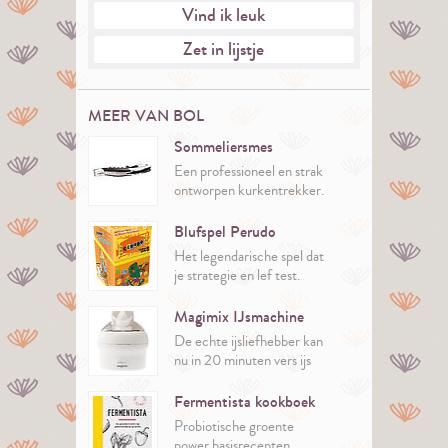
Vind ik leuk
Zet in lijstje
MEER VAN BOL
Sommeliersmes
Een professioneel en strak
ontworpen kurkentrekker.
Blufspel Perudo
Het legendarische spel dat
je strategie en lef test.
Magimix IJsmachine
De echte ijsliefhebber kan
nu in 20 minuten vers ijs
maken.
Er zitten 35 recepten bij
Fermentista kookboek
de machine. Inspiratie
Probiotische groente
genoeg dus!
power basisrecepten.