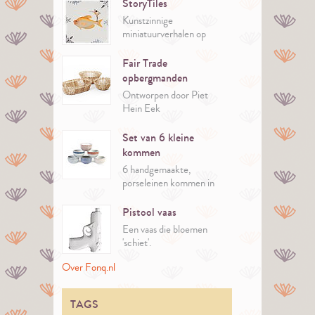
StoryTiles
Kunstzinnige
miniatuurverhalen op
unieke Hollandse Witjes.
Fair Trade
opbergmanden
Ontworpen door Piet
Hein Eek
Set van 6 kleine
kommen
6 handgemaakte,
porseleinen kommen in
verschillende kleuren van
Pols Potten.
Pistool vaas
Een vaas die bloemen
'schiet'.
Over Fonq.nl
TAGS