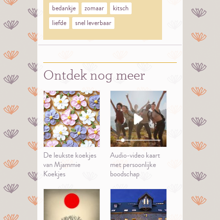
bedankje
zomaar
kitsch
liefde
snel leverbaar
Ontdek nog meer
De leukste koekjes
Audio-video kaart
van Mjammie
met persoonlijke
Koekjes
boodschap