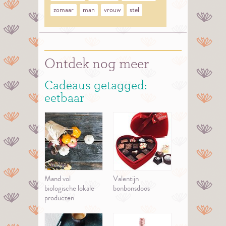
zomaar
man
vrouw
stel
Ontdek nog meer
Cadeaus getagged:
eetbaar
Mand vol
Valentijn
biologische lokale
bonbonsdoos
producten