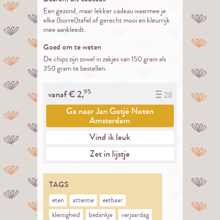
Een gezond, maar lekker cadeau waarmee je
elke (borrel)tafel of gerecht mooi en kleurrijk
mee aankleedt.
Goed om te weten
De chips zijn zowel in zakjes van 150 gram als
350 gram te bestellen.
95
vanaf €
2,
28
Ga naar
Jan Gotjé Noten
Amsterdam
Vind ik leuk
Zet in lijstje
TAGS
eten
attentie
eetbaar
kleinigheid
bedankje
verjaardag