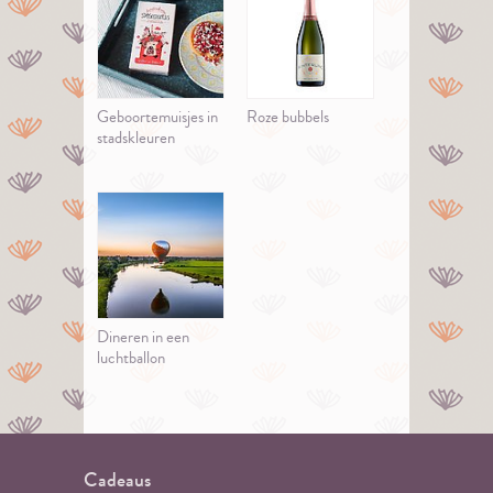
Geboortemuisjes in
Roze bubbels
stadskleuren
Dineren in een
luchtballon
Cadeaus