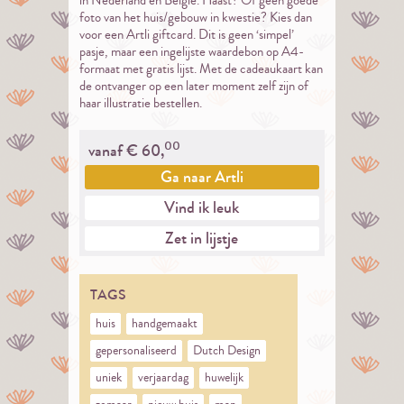
in Nederland en België. Haast? Of geen goede
foto van het huis/gebouw in kwestie? Kies dan
voor een Artli giftcard. Dit is geen ‘simpel’
pasje, maar een ingelijste waardebon op A4-
formaat met gratis lijst. Met de cadeaukaart kan
de ontvanger op een later moment zelf zijn of
haar illustratie bestellen.
00
vanaf €
60,
Ga naar
Artli
Vind ik leuk
Zet in lijstje
TAGS
huis
handgemaakt
gepersonaliseerd
Dutch Design
uniek
verjaardag
huwelijk