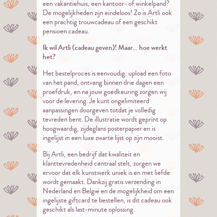
een vakantiehuis, een kantoor- of winkelpand?
De mogelijkheden zijn eindeloos! Zo is Artli ook
een prachtig trouwcadeau of een geschikt
pensioen cadeau.
Ik wil Artli (cadeau geven)! Maar… hoe werkt
het?
Het bestelproces is eenvoudig: upload een foto
van het pand, ontvang binnen drie dagen een
proefdruk, en na jouw goedkeuring zorgen wij
voor de levering. Je kunt ongelimiteerd
aanpassingen doorgeven totdat je volledig
tevreden bent. De illustratie wordt geprint op
hoogwaardig, zijdeglans posterpapier en is
ingelijst in een luxe zwarte lijst op zijn mooist.
Bij Artli, een bedrijf dat kwaliteit en
klanttevredenheid centraal stelt, zorgen we
ervoor dat elk kunstwerk uniek is en met liefde
wordt gemaakt. Dankzij gratis verzending in
Nederland en België en de mogelijkheid om een
ingelijste giftcard te bestellen, is dit cadeau ook
geschikt als last-minute oplossing.