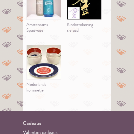
Amsterdams
Kindertekening
Spuitwater
sieraad
Nederlands
kommetje
Cadeaus
Valentijn cadeaus