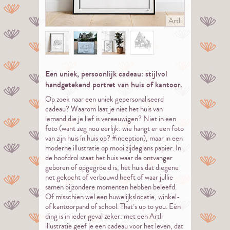
Artli
Een uniek, persoonlijk cadeau: stijlvol
handgetekend portret van huis of kantoor.
Op zoek naar een uniek gepersonaliseerd
cadeau? Waarom laat je niet het huis van
iemand die je lief is vereeuwigen? Niet in een
foto (want zeg nou eerlijk: wie hangt er een foto
van zijn huis ín huis op? #inception), maar in een
moderne illustratie op mooi zijdeglans papier. In
de hoofdrol staat het huis waar de ontvanger
geboren of opgegroeid is, het huis dat diegene
net gekocht of verbouwd heeft of waar jullie
samen bijzondere momenten hebben beleefd.
Of misschien wel een huwelijkslocatie, winkel-
of kantoorpand of school. That’s up to you. Eén
ding is in ieder geval zeker: met een Artli
illustratie geef je een cadeau voor het leven, dat