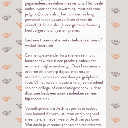
gegarandeerd eindeloos meeverhuist. Hét ideale
cadeau voor een housewarming, maar ook voor
je (groot)ouders als zij het huis waar ze lang
gewoond hebben gaan verlaten of voor de
vriend(in) die ein-de-lijk een grote verbouwing
heeft afgerond of gaat emigreren.
Laat een trouwlocatie, vakantiehuis, kantoor of
winkel illustreren
Een handgetekende illustratie van een huis,
kantoor of winkel is een prachtig cadeau dat
emotie en stijl samenbrengt. Onze kunstenaars
creëren elk ontwerp digitaal met zorg en
aandacht, op basis van een door jou geüploade
foto. Of het nu een housewarming, een afscheid
van een collega, of een relatiegeschenk is, deze
illustratie biedt een uniek aandenken aan een
bijzondere plek.
Vanzelfsprekend is Artli het perfecte cadeau
voor iemand die verhuist, maar er zijn nog veel
meer gelegenheden waarbij Artli van pas komt.
Wat dacht je vereeuwigen van een trouwlocatie,