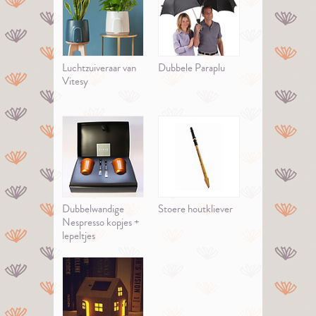
Luchtzuiveraar van
Dubbele Paraplu
Vitesy
Dubbelwandige
Stoere houtkliever
Nespresso kopjes +
lepeltjes