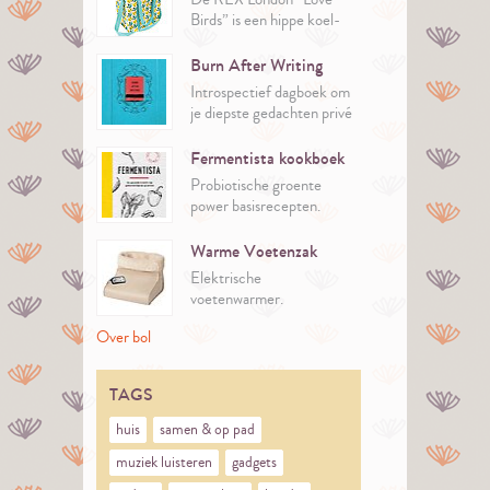
Birds” is een hippe koel-
picknicktas van
gerecycled plastic.
Burn After Writing
Introspectief dagboek om
je diepste gedachten privé
te verkennen.
Fermentista kookboek
Probiotische groente
power basisrecepten.
Warme Voetenzak
Elektrische
voetenwarmer.
Over bol
TAGS
huis
samen & op pad
muziek luisteren
gadgets