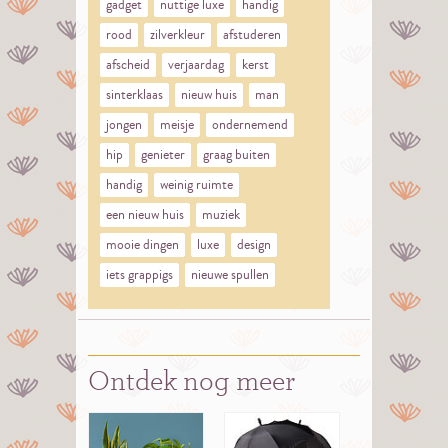
gadget
nuttige luxe
handig
rood
zilverkleur
afstuderen
afscheid
verjaardag
kerst
sinterklaas
nieuw huis
man
jongen
meisje
ondernemend
hip
genieter
graag buiten
handig
weinig ruimte
een nieuw huis
muziek
mooie dingen
luxe
design
iets grappigs
nieuwe spullen
Ontdek nog meer