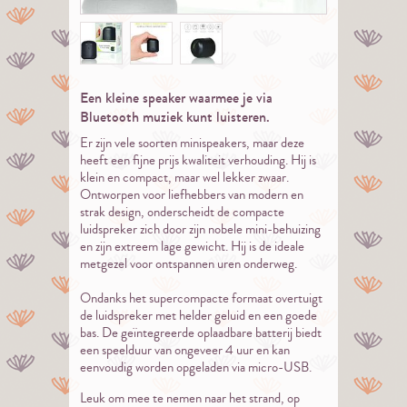
Een kleine speaker waarmee je via
Bluetooth muziek kunt luisteren.
Er zijn vele soorten minispeakers, maar deze
heeft een fijne prijs kwaliteit verhouding. Hij is
klein en compact, maar wel lekker zwaar.
Ontworpen voor liefhebbers van modern en
strak design, onderscheidt de compacte
luidspreker zich door zijn nobele mini-behuizing
en zijn extreem lage gewicht. Hij is de ideale
metgezel voor ontspannen uren onderweg.
Ondanks het supercompacte formaat overtuigt
de luidspreker met helder geluid en een goede
bas. De geïntegreerde oplaadbare batterij biedt
een speelduur van ongeveer 4 uur en kan
eenvoudig worden opgeladen via micro-USB.
Leuk om mee te nemen naar het strand, op