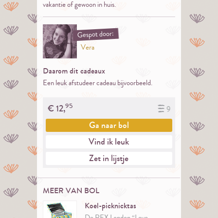
vakantie of gewoon in huis.
Gespot door:
Vera
Daarom dit cadeaux
Een leuk afstudeer cadeau bijvoorbeeld.
95
€
12,
9
Ga naar
bol
Vind ik leuk
Zet in lijstje
MEER VAN BOL
Koel-picknicktas
De REX London “Love