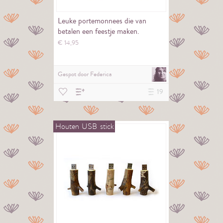
Leuke portemonnees die van
betalen een feestje maken.
€
14,
95
Gespot door
Federica
19
Houten
USB
stick