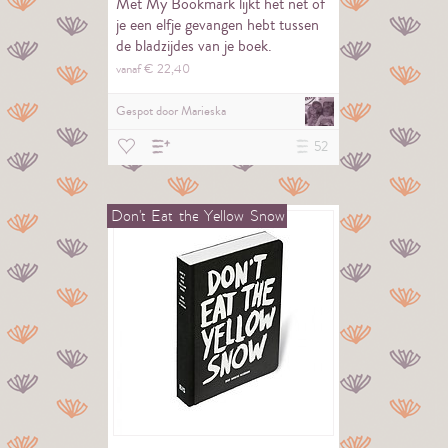
Met My Bookmark lijkt het net of
je een elfje gevangen hebt tussen
de bladzijdes van je boek.
vanaf €
22,
40
Gespot door
Marieska
52
Don't
Eat
the
Yellow
Snow