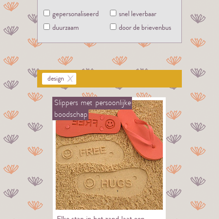
gepersonaliseerd
snel leverbaar
duurzaam
door de brievenbus
design
Slippers
met
persoonlijke
boodschap