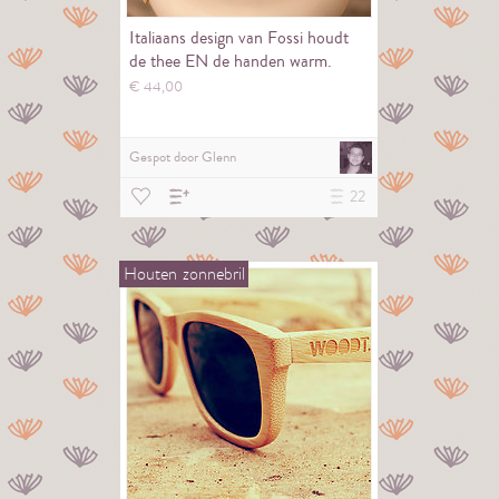
Italiaans design van Fossi houdt
de thee EN de handen warm.
€
44,
00
Gespot door
Glenn
22
Houten
zonnebril