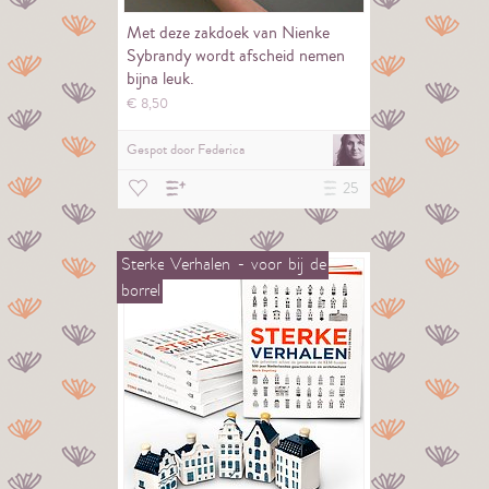
Met deze zakdoek van Nienke
Sybrandy wordt afscheid nemen
bijna leuk.
€
8,
50
Gespot door
Federica
25
Sterke
Verhalen
-
voor
bij
de
borrel