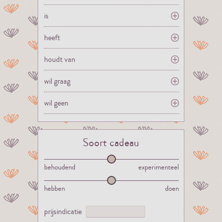
is
heeft
houdt van
wil graag
wil geen
Soort cadeau
behoudend
experimenteel
hebben
doen
prijsindicatie