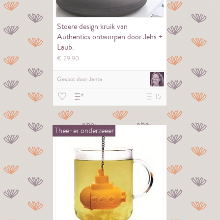
Stoere design kruik van
Authentics ontworpen door Jehs +
Laub.
€
29,
90
Gespot door
Jente
15
Thee-ei
onderzeeër