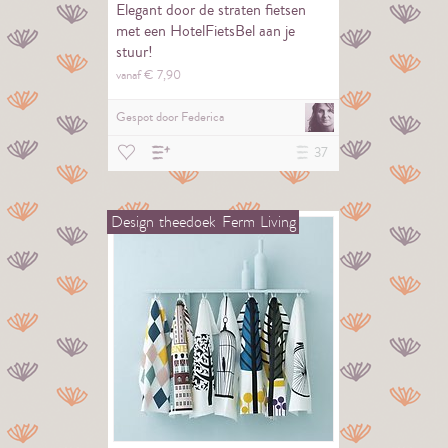
Elegant door de straten fietsen
met een HotelFietsBel aan je
stuur!
vanaf €
7,
90
Gespot door
Federica
37
Design
theedoek
Ferm
Living