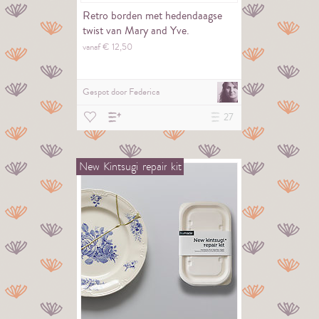
Retro borden met hedendaagse
twist van Mary and Yve.
vanaf €
12,
50
Gespot door
Federica
27
New
Kintsugi
repair
kit