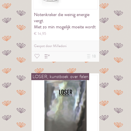
Notenkraker die weinig energie
vergt.
Met zo min mogelijk moeite wordt
de noot gekraakt. Er is ook…
€
14,
95
Gespot door
Milledoni
18
LOSER,
kunstboek
over
falen