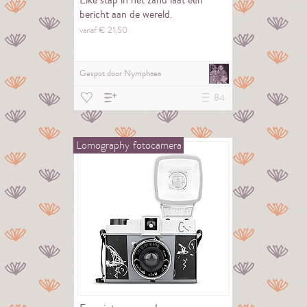
Elke stap in het zand laat een
bericht aan de wereld.
vanaf €
21,
50
Gespot door
Nymphaea
84
Lomography
fotocamera