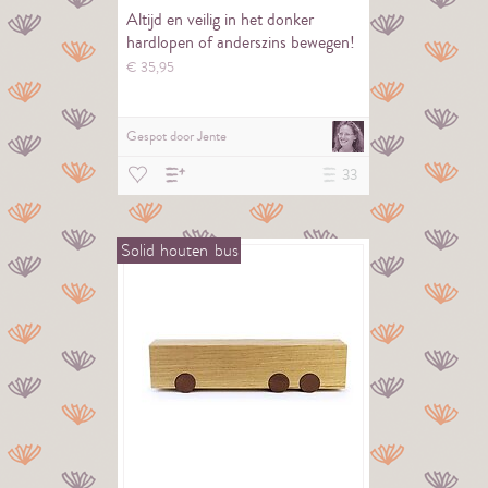
Altijd en veilig in het donker
hardlopen of anderszins bewegen!
€
35,
95
Gespot door
Jente
33
Solid
houten
bus