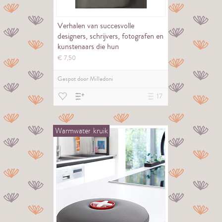
Verhalen van succesvolle
designers, schrijvers, fotografen en
kunstenaars die hun
mislukkingen…
€
7,
50
Gespot door
Milledoni
17
Warmwater
kruik