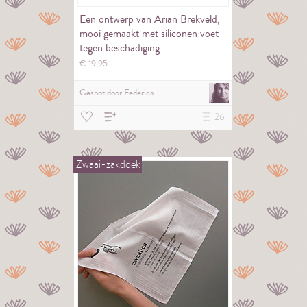
Een ontwerp van Arian Brekveld,
mooi gemaakt met siliconen voet
tegen beschadiging
€
19,
95
Gespot door
Federica
26
Zwaai-zakdoek