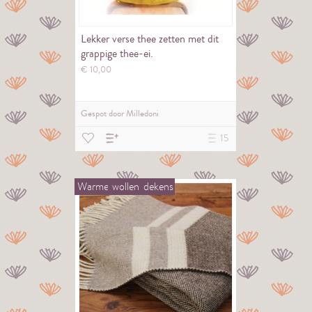
Lekker verse thee zetten met dit
grappige thee-ei.
€
10,
00
Gespot door
Milledoni
15
Warme
wollen
dekens