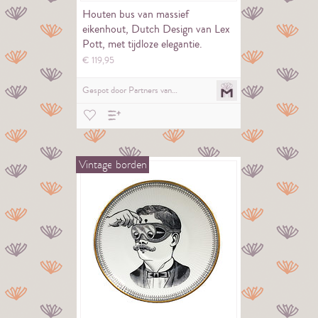
Houten bus van massief
eikenhout, Dutch Design van Lex
Pott, met tijdloze elegantie.
€
119,
95
Gespot door
Partners van…
Vintage
borden