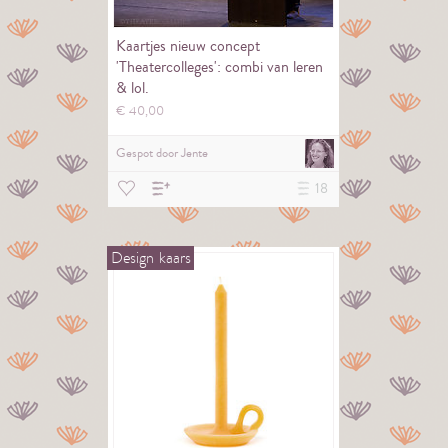
Kaartjes nieuw concept
'Theatercolleges': combi van leren
& lol.
€
40,
00
Gespot door
Jente
18
Design
kaars