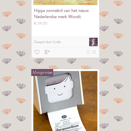
Hippe zonnebril van het nieuw
Nederlandse merk Woodt.
€
59,
00
Gespot door
Linda
22
Miniprinter