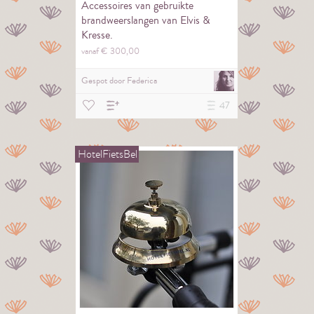
Accessoires van gebruikte
brandweerslangen van Elvis &
Kresse.
vanaf €
300,
00
Gespot door
Federica
47
HotelFietsBel