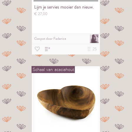
Lijm je servies mooier dan nieuw.
€
27,
00
Gespot door
Federica
25
Schaal
van
acaciahout