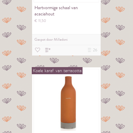
Hartvormige schaal van
acaciahout
€
11,
50
Gespot door
Milledoni
26
Koele
karaf
van
terracotta