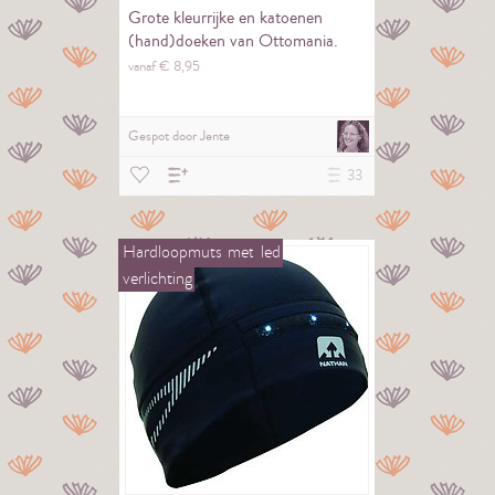
Grote kleurrijke en katoenen
(hand)doeken van Ottomania.
vanaf €
8,
95
Gespot door
Jente
33
Hardloopmuts
met
led
verlichting