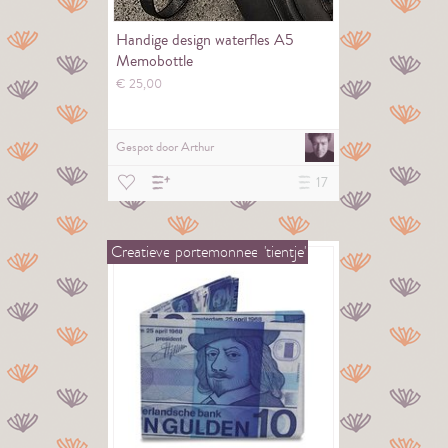
Handige design waterfles A5
Memobottle
€
25,
00
Gespot door
Arthur
17
Creatieve
portemonnee
'tientje'