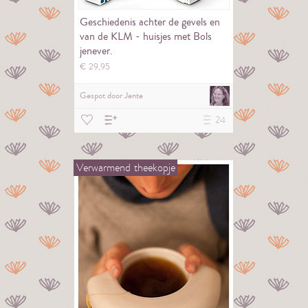
Geschiedenis achter de gevels en
van de KLM - huisjes met Bols
jenever.
€
29,
95
Gespot door
Jente
24
Verwarmend
theekopje