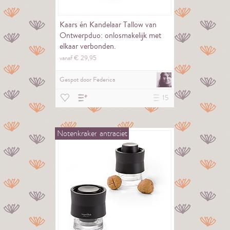
Kaars én Kandelaar Tallow van
Ontwerpduo: onlosmakelijk met
elkaar verbonden.
vanaf €
29,
95
Gespot door
Federica
15
Notenkraker
antraciet