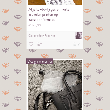
Al je to-do-lijstjes en korte
artikelen printen op
kassabonformaat.
€
195,
00
Gespot door
Federica
21
Design
waterfles