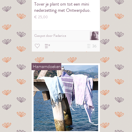
Tover je plant om tot een mini
nederzetting met Ontwerpduo.
€
25,
00
Gespot door
Federica
36
Hamamdoeken