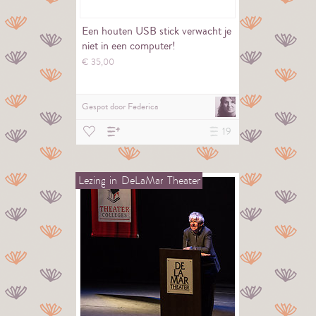
Een houten USB stick verwacht je
niet in een computer!
€
35,
00
Gespot door
Federica
19
Lezing
in
DeLaMar
Theater