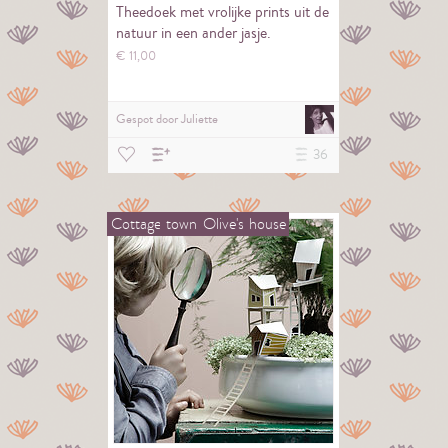
Theedoek met vrolijke prints uit de
natuur in een ander jasje.
€
11,
00
Gespot door
Juliette
36
Cottage
town
Olive's
house