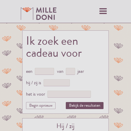
Ik zoek een
cadeau voor
een
van
jaar
hij / zij is
het is voor
Begin opnieuw
Bekijk de resultaten
Hij / zij