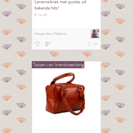
Levensadvies met quotes uit
bekende hits!
€
14,
49
Gespot door
Federica
50
Tassen
van
brandweerslang