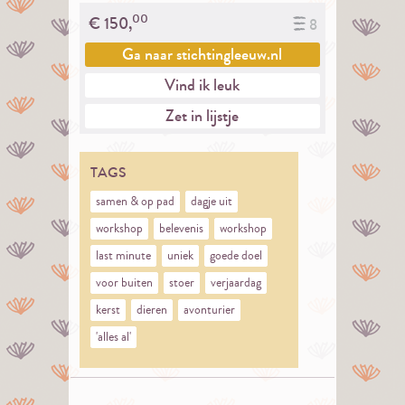
00
€
150,
8
Ga naar
stichtingleeuw.nl
Vind ik leuk
Zet in lijstje
TAGS
samen & op pad
dagje uit
workshop
belevenis
workshop
last minute
uniek
goede doel
voor buiten
stoer
verjaardag
kerst
dieren
avonturier
'alles al'