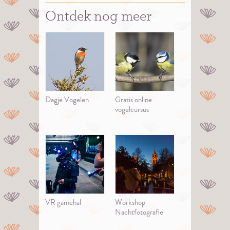
Ontdek nog meer
Dagje Vogelen
Gratis online
vogelcursus
VR gamehal
Workshop
Nachtfotografie