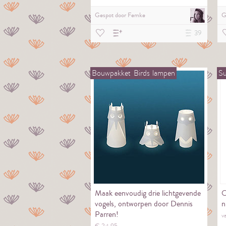
Gespot door
Femke
G
39
Bouwpakket
Birds
lampen
S
Maak eenvoudig drie lichtgevende
O
vogels, ontworpen door Dennis
n
Parren!
v