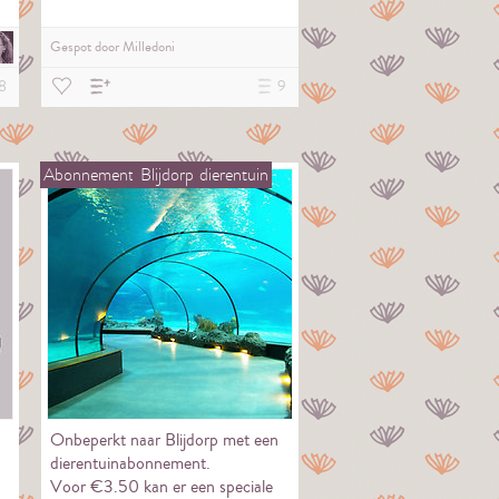
Gespot door
Milledoni
8
9
Abonnement
Blijdorp
dierentuin
Onbeperkt naar Blijdorp met een
dierentuinabonnement.
Voor €3.50 kan er een speciale