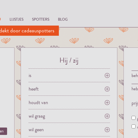
U
LIJSTJES
SPOTTERS
BLOG
dekt door cadeauspotters
Hij / zij
is
be
heeft
he
houdt van
pri
wil graag
wil geen
ten