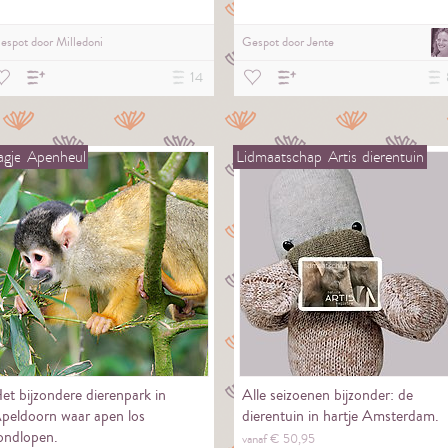
espot door
Milledoni
Gespot door
Jente
14
gje
Apenheul
Lidmaatschap
Artis
dierentuin
et bijzondere dierenpark in
Alle seizoenen bijzonder: de
peldoorn waar apen los
dierentuin in hartje Amsterdam.
ondlopen.
vanaf €
50,
95