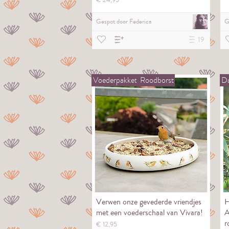
€
24,
95
Gespot door
Federica
G
19
Voederpakket
Roodborst
Da
Verwen onze gevederde vriendjes
H
met een voederschaal van Vivara!
A
r
€
12,
95