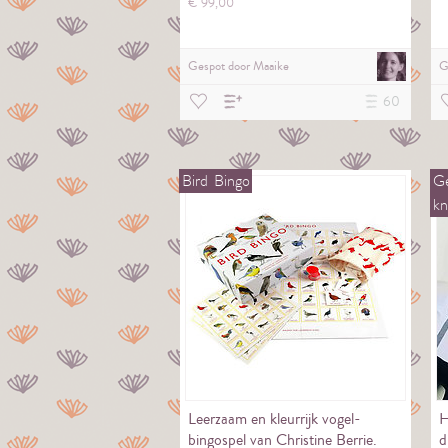
€
99,
00
Gespot door
Maaike
G
60
Bird
Bingo
Ge
kn
Leerzaam en kleurrijk vogel-
H
bingospel van Christine Berrie.
d