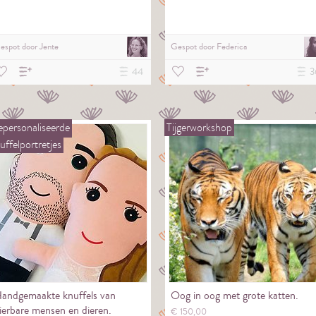
espot door
Jente
Gespot door
Federica
44
3
personaliseerde
Tijgerworkshop
uffelportretjes
andgemaakte knuffels van
Oog in oog met grote katten.
ierbare mensen en dieren.
€
150,
00