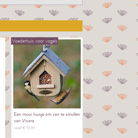
Voederhuis
voor
vogels
Een mooi huisje om van te smullen
van Vivara.
vanaf €
19,
95