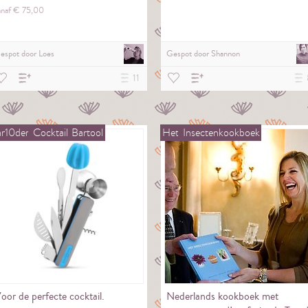
anaf €
75,
00
espot door
Loes
Gespot door
Shannon
11
r10der
Cocktail
Bartool
Het
Insectenkookboek
oor de perfecte cocktail.
Nederlands kookboek met