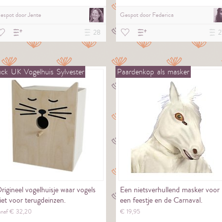
espot door
Jente
Gespot door
Federica
28
2
uck
UK
Vogelhuis
Sylvester
Paardenkop
als
masker
rigineel vogelhuisje waar vogels
Een nietsverhullend masker voor
iet voor terugdeinzen.
een feestje en de Carnaval.
anaf €
32,
20
€
19,
95