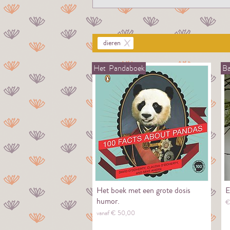
dieren
Het
Pandaboek
Ba
Het boek met een grote dosis
E
humor.
vanaf €
50,
00