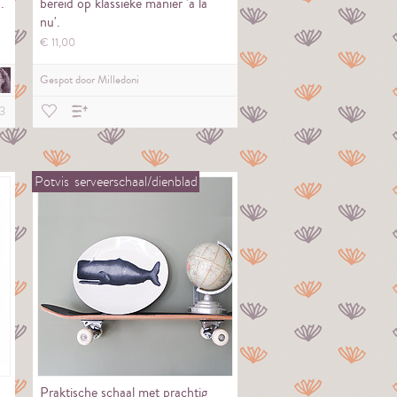
.
bereid op klassieke manier 'a la
nu'.
€
11,
00
Gespot door
Milledoni
3
Potvis
serveerschaal/dienblad
Praktische schaal met prachtig