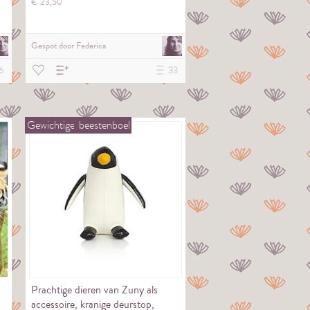
€
23,
50
Gespot door
Federica
6
33
Gewichtige
beestenboel
Prachtige dieren van Zuny als
accessoire, kranige deurstop,