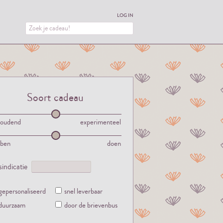
LOG IN
Soort cadeau
houdend
experimenteel
bben
doen
jsindicatie
gepersonaliseerd
snel leverbaar
duurzaam
door de brievenbus