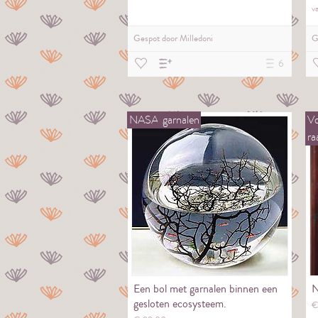
v
Gespot door
Milledoni
G
6
NASA
garnalen
Vo
r
Een bol met garnalen binnen een
N
gesloten ecosysteem.