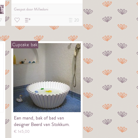
Gespot door
Milledoni
7
20
Cupcake
bak
Een mand, bak of bad van
designer Beerd van Stokkum.
€
145,
00