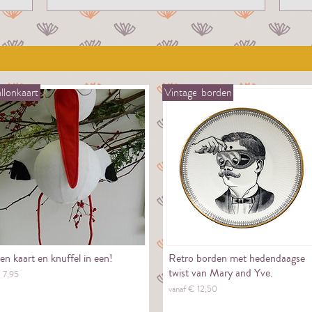
llonkaart
Vintage
borden
en kaart en knuffel in een!
Retro borden met hedendaagse
twist van Mary and Yve.
€
7,
95
vanaf €
12,
50