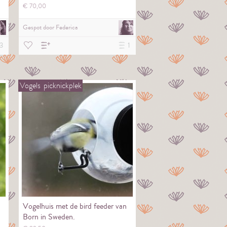
rondleiding bij…
€
70,
00
Gespot door
Federica
3
1
Vogels
picknickplek
Vogelhuis met de bird feeder van
Born in Sweden.