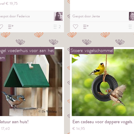
anaf €
19,
75
espot door
Federica
Gespot door
Jente
2
gel
voederhuis
voor
aan
het
Stoere
vogelschommel
aam
atuur aan huis!
Een cadeau voor dappere vogels.
€
17,
40
€
14,
95