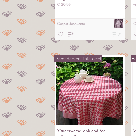
€
20,
99
v
Gespot door
Jente
G
21
Pompdoeken
Tafelkleed
Ba
'Ouderwetse look and feel
V