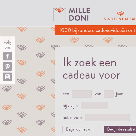
VIND EEN CADEA
1000 bijzondere cadeau-ideeën ont
volg
ons
Ik zoek een
cadeau voor
een
van
jaar
hij / zij is
het is voor
Begin opnieuw
Bekijk de resulta