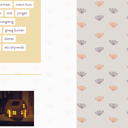
zomaar
nieuw huis
w
stel
jongen
uwsgierig
graag buiten
dieren
iets blijvends