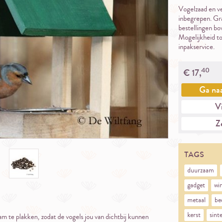
Vogelzaad en v
inbegrepen. Gra
bestellingen b
Mogelijkheid to
inpakservice.
40
€
17,
Ga na
Vi
Ze
TAGS
duurzaam
gadget
wi
metaal
be
kerst
sint
 te plakken, zodat de vogels jou van dichtbij kunnen