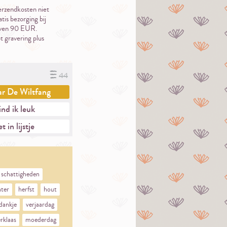
erzendkosten niet
tis bezorging bij
oven 90 EUR.
t gravering plus
44
ar
De Wiltfang
nd ik leuk
t in lijstje
schattigheden
nter
herfst
hout
dankje
verjaardag
erklaas
moederdag