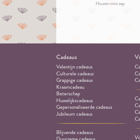
Houten mini aap
Cadeaus
Vo
Valentijn cadeaus
Ca
Culturele cadeaus
Ca
Grappige cadeaus
Ca
Kraamcadeau
Beterschap
Ca
Huwelijkscadeaus
Ca
Gepersonaliseerde cadeaus
Ca
Jubileum cadeaus
Ca
Blijvende cadeaus
Vo
Duurzame cadeaus