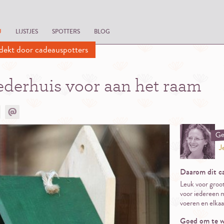
U
LIJSTJES
SPOTTERS
BLOG
dekt door cadeauspotters
ederhuis voor aan het raam
Ge
J
Daarom dit c
Leuk voor groot
voor iedereen 
voeren en elkaar
Goed om te w