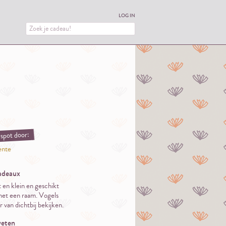
LOG IN
spot door:
ente
adeaux
 en klein en geschikt
met een raam. Vogels
 van dichtbij bekijken.
eten