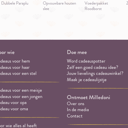
Dubbele Paraplu
Opvouwbare houten
Voederpakket
Z
slee
Roodborst
or wie
Doe mee
deaus voor hem
Word cadeauspotter
deaus voor haar
Zelf een goed cadeau idee?
deaus voor een stel
Jouw lievelings cadeauwinkel?
Maak je cadeaulijstje
deaus voor een meisje
deaus voor een jongen
Ontmoet Milledoni
deau voor opa
Over ons
deau voor oma
In de media
Contact
or wie alles al heeft