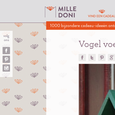
VIND EEN CADEA
1000 bijzondere cadeau-ideeën ont
volg
ons
Vogel vo