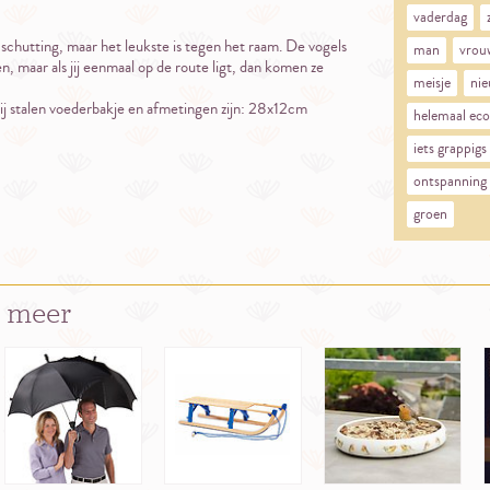
vaderdag
schutting, maar het leukste is tegen het raam. De vogels
man
vrou
, maar als jij eenmaal op de route ligt, dan komen ze
meisje
nie
j stalen voederbakje en afmetingen zijn: 28x12cm
helemaal eco
iets grappigs
ontspanning
groen
 meer