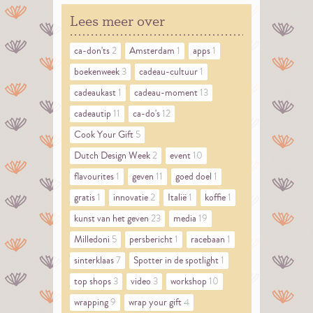
Lees meer over
ca-don'ts
2
Amsterdam
1
apps
1
boekenweek
3
cadeau-cultuur
1
cadeaukast
1
cadeau-moment
13
cadeautip
11
ca-do's
12
Cook Your Gift
5
Dutch Design Week
2
event
10
flavourites
1
geven
11
goed doel
1
gratis
1
innovatie
2
Italië
1
koffie
1
kunst van het geven
23
media
19
Milledoni
5
persbericht
1
racebaan
1
sinterklaas
7
Spotter in de spotlight
1
top shops
3
video
3
workshop
10
wrapping
9
wrap your gift
4