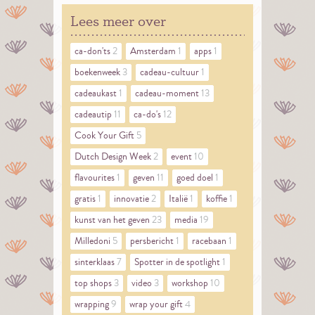
Lees meer over
ca-don'ts
2
Amsterdam
1
apps
1
boekenweek
3
cadeau-cultuur
1
cadeaukast
1
cadeau-moment
13
cadeautip
11
ca-do's
12
Cook Your Gift
5
Dutch Design Week
2
event
10
flavourites
1
geven
11
goed doel
1
gratis
1
innovatie
2
Italië
1
koffie
1
kunst van het geven
23
media
19
Milledoni
5
persbericht
1
racebaan
1
sinterklaas
7
Spotter in de spotlight
1
top shops
3
video
3
workshop
10
wrapping
9
wrap your gift
4