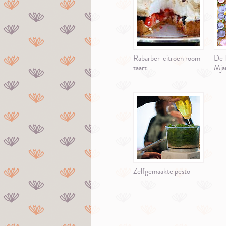
Rabarber-citroen room
De l
taart
Mja
Zelfgemaakte pesto