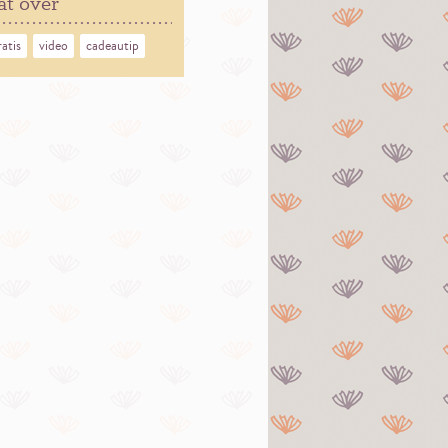
at over
ratis
video
cadeautip