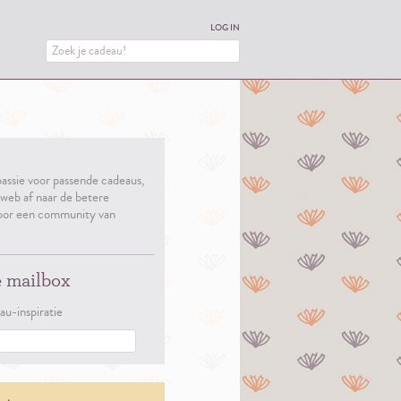
LOG IN
assie voor passende cadeaus,
 web af naar de betere
oor een community van
e mailbox
au-inspiratie