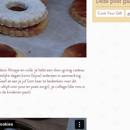
Deze post ga
Cook Your Gift
g
doni-filmpje en voilà: je hebt een slow-giving cadeau
telijke dagen komt (bijna) iedereen in aanmerking
ef ze aan je juf (om haar te bedanken voor dit
altijd voor post en poes zorgt), je collega (die rots in
p de kinderen past).