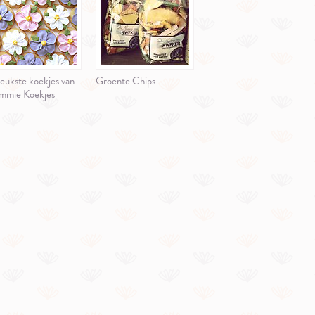
eukste koekjes van
Groente Chips
mmie Koekjes