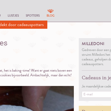
U
LIJSTJES
SPOTTERS
BLOG
dekt door cadeauspotters
es
MILLEDONI
Gedreven door een p
struint Milledoni het
cadeaus, geholpen d
cadeauspotters.
at, het is baking-time! Want er gaat niets boven een
cookies bijvoorbeeld. Ambachtelijk, maar dan echt!
Cadeaus in j
Je maandelijkse cade