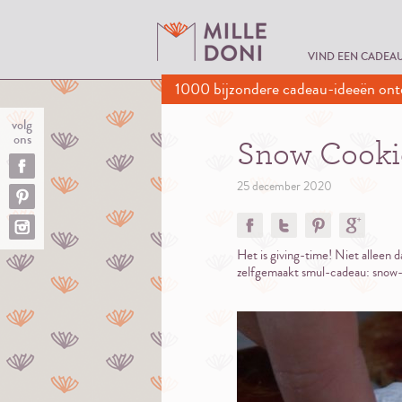
VIND EEN CADEA
1000 bijzondere cadeau-ideeën ont
volg
ons
Snow Cooki
25 december 2020
Het is giving-time! Niet alleen d
zelfgemaakt smul-cadeau: snow-