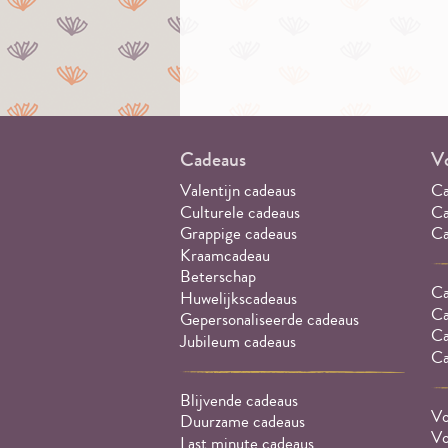
Cadeaus
Vo
Valentijn cadeaus
Ca
Culturele cadeaus
Ca
Grappige cadeaus
Ca
Kraamcadeau
Beterschap
Ca
Huwelijkscadeaus
Ca
Gepersonaliseerde cadeaus
Ca
Jubileum cadeaus
Ca
Blijvende cadeaus
Vo
Duurzame cadeaus
Vo
Last minute cadeaus