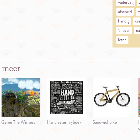
vaderdag
afscheid
m
handig
cre
'alles al'
na
lezen
 meer
Game The Witness
Handlettering boek
Sandwichbike
c