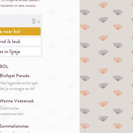
 toveren in iets moois.
4
a naar
bol
nd ik leuk
t in lijstje
BOL
Blufspel Perudo
Het legendarische spel
dat je strategie en lef
test.
Warme Voetenzak
Elektrische
voetenwarmer.
Sommeliersmes