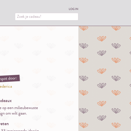
LOG IN
spot door:
ederica
adeaux
e op een milieubewuste
gn om wilt gaan.
eten
 33 inspirerende ideeën