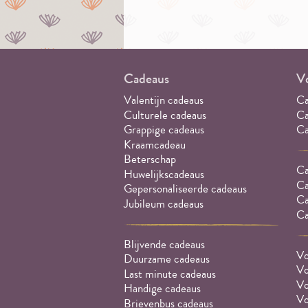
Cadeaus
Vo
Valentijn cadeaus
Ca
Culturele cadeaus
Ca
Grappige cadeaus
Ca
Kraamcadeau
Beterschap
Ca
Huwelijkscadeaus
Ca
Gepersonaliseerde cadeaus
Ca
Jubileum cadeaus
Ca
Blijvende cadeaus
Vo
Duurzame cadeaus
Vo
Last minute cadeaus
Vo
Handige cadeaus
Vo
Brievenbus cadeaus