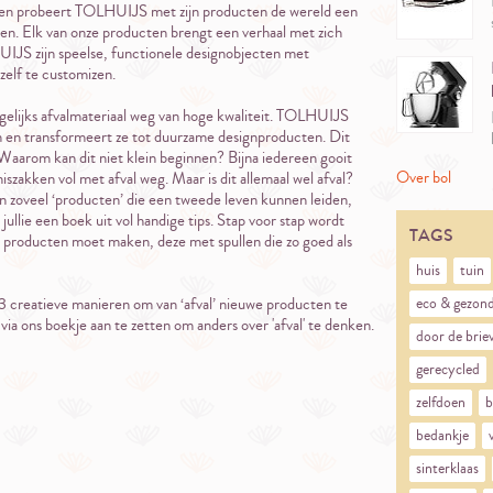
eten probeert TOLHUIJS met zijn producten de wereld een
ken. Elk van onze producten brengt een verhaal met zich
IJS zijn speelse, functionele designobjecten met
zelf te customizen.
gelijks afvalmateriaal weg van hoge kwaliteit. TOLHUIJS
en en transformeert ze tot duurzame designproducten. Dit
 Waarom kan dit niet klein beginnen? Bijna iedereen gooit
Over bol
szakken vol met afval weg. Maar is dit allemaal wel afval?
ijn zoveel ‘producten’ die een tweede leven kunnen leiden,
jullie een boek uit vol handige tips. Stap voor stap wordt
TAGS
de producten moet maken, deze met spullen die zo goed als
huis
tuin
 creatieve manieren om van ‘afval’ nieuwe producten te
eco & gezon
via ons boekje aan te zetten om anders over 'afval' te denken.
door de brie
gerecycled
zelfdoen
b
bedankje
sinterklaas