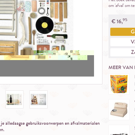
om 'afval' om te
95
€
16,
G
Vi
Ze
MEER VAN 
 je alledaagse gebruiksvoorwerpen en afvalmaterialen
en.