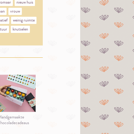
zomaar
nieuw huis
an
vrouw
atief
weinig ruimte
tuur
knutselen
Handgemaakte
hocoladecadeaus