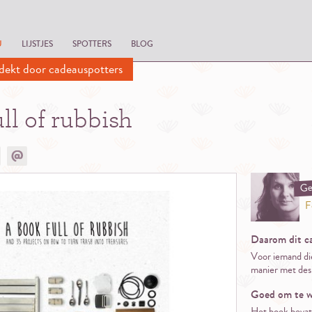
U
LIJSTJES
SPOTTERS
BLOG
dekt door cadeauspotters
ll of rubbish
Ge
F
Daarom dit c
Voor iemand di
manier met desi
Goed om te w
Het boek bevat