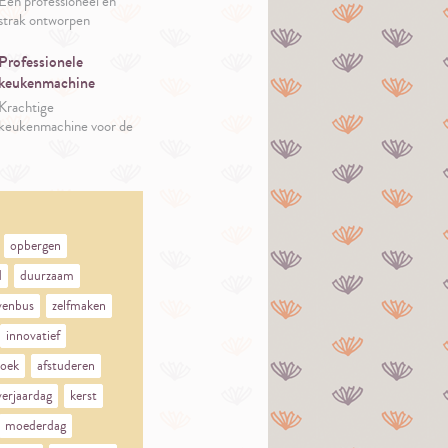
Een professioneel en
strak ontworpen
kurkentrekker.
Professionele
keukenmachine
Krachtige
keukenmachine voor de
gepassioneerde kok.
opbergen
d
duurzaam
venbus
zelfmaken
innovatief
oek
afstuderen
verjaardag
kerst
moederdag