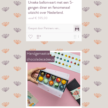
Unieke ballonvaart met een 5-
gangen diner en fenomenaal
uitzicht over Nederland.
vanaf €
595,
00
Gespot door
Partners van…
1
Handgemaakte
chocoladecadeaus