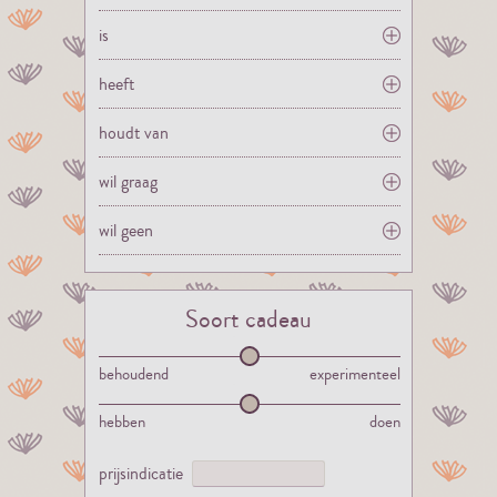
is
heeft
houdt van
wil graag
wil geen
Soort cadeau
behoudend
experimenteel
hebben
doen
prijsindicatie