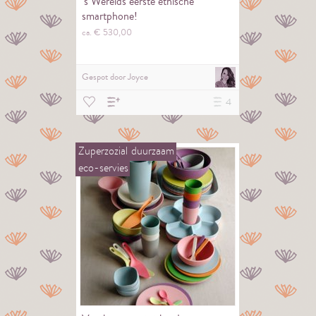
's Werelds eerste ethische
smartphone!
ca. €
530,
00
Gespot door
Joyce
4
Zuperzozial
duurzaam
eco-servies