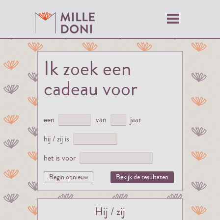
Ik zoek een
cadeau voor
een
van
jaar
hij / zij is
het is voor
Begin opnieuw
Bekijk de resultaten
Hij / zij