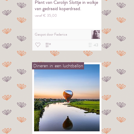
Plant van Carolijn Slottje in wolkje
van gedraaid koperdraad.
vanaf €
35,
00
Gespot door
Federica
43
Dineren
in
een
luchtballon