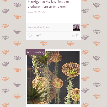
Handgemaakte knuffels van
dierbare mensen en dieren.
vanaf €
75,
00
Gespot door
Loes
11
Air-planting