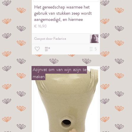
Het gereedschap waarmee het
gebruik van stukken zeep wordt
aangemoedigd, en hiermee
toekomstige…
€
16,
90
Gespot door
Federica
5
Azijnvat
om
van
wijn
azijn
te
maken