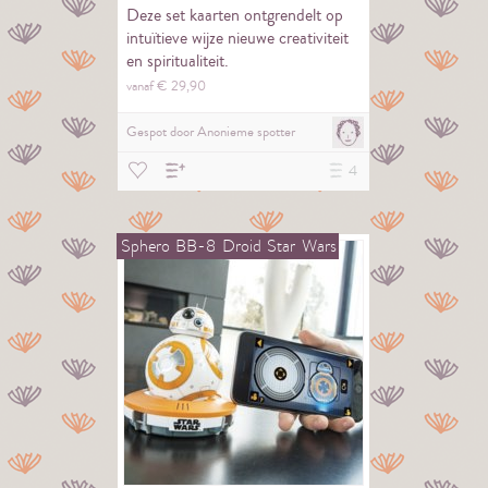
Deze set kaarten ontgrendelt op
intuïtieve wijze nieuwe creativiteit
en spiritualiteit.
vanaf €
29,
90
Gespot door
Anonieme spotter
4
Sphero
BB-8
Droid
Star
Wars