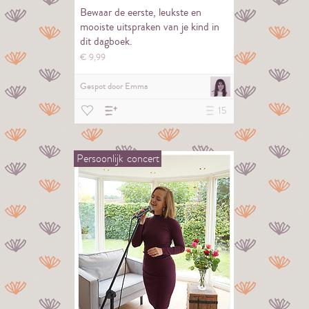
Bewaar de eerste, leukste en
mooiste uitspraken van je kind in
dit dagboek.
€
9,
99
Gespot door
Emma
15
Persoonlijk
concert