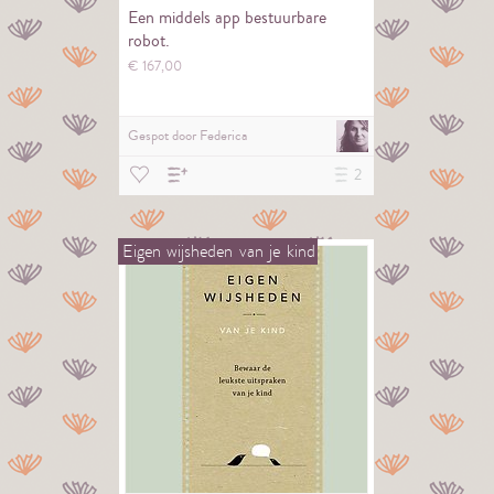
Een middels app bestuurbare
robot.
€
167,
00
Gespot door
Federica
2
Eigen
wijsheden
van
je
kind