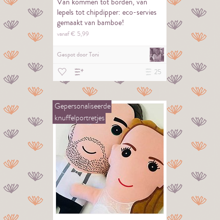
Van kommen tot borden, van
lepels tot chipdipper: eco-servies
gemaakt van bamboe!
vanaf €
5,
99
Gespot door
Toni
25
Gepersonaliseerde
knuffelportretjes