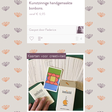
Kunstzinnige handgemaakte
bonbons.
vanaf €
6,
95
Gespot door
Federica
4
Kaarten
voor
creativiteit