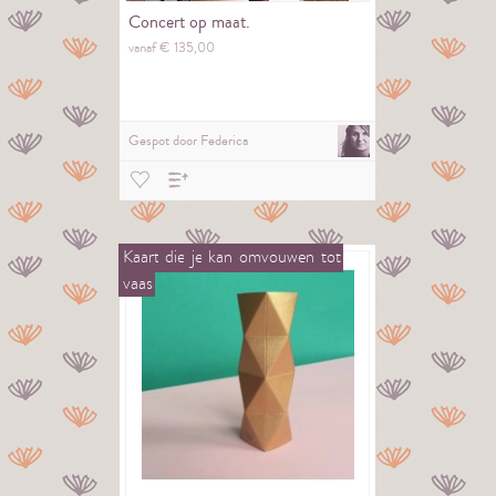
Concert op maat.
vanaf €
135,
00
Gespot door
Federica
Kaart
die
je
kan
omvouwen
tot
vaas