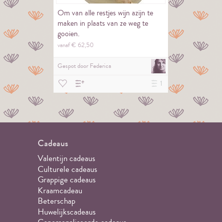
Om van alle restjes wijn azijn te
maken in plaats van ze weg te
gooien.
vanaf €
62,
50
Gespot door
Federica
1
Cadeaus
Valentijn cadeaus
Culturele cadeaus
Grappige cadeaus
Kraamcadeau
Beterschap
Huwelijkscadeaus