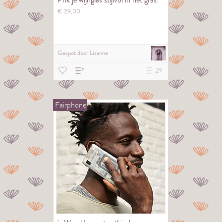
Prik je wijnglas stijlvol in het gras!
€
29,
00
Gespot door
Lisanne
29
Fairphone