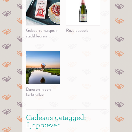
Geboortemuisjes in
Roze bubbels
stadskleuren
Dineren in een
luchtballon
Cadeaus getagged:
fijnproever