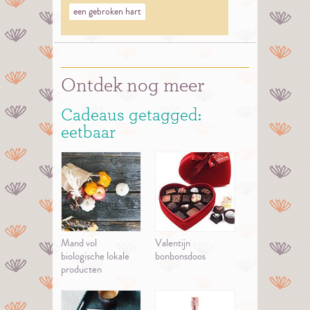
een gebroken hart
Ontdek nog meer
Cadeaus getagged:
eetbaar
Mand vol
Valentijn
biologische lokale
bonbonsdoos
producten