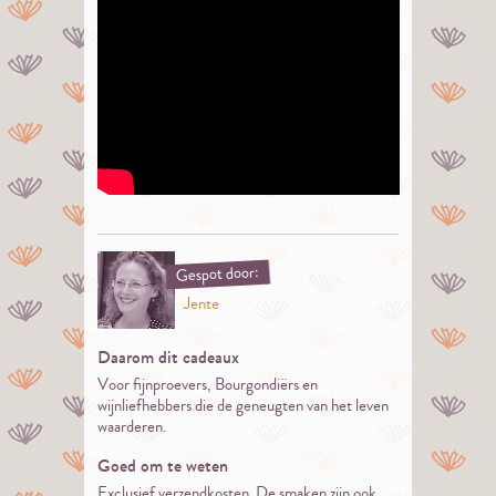
Gespot door:
Jente
Daarom dit cadeaux
Voor fijnproevers, Bourgondiërs en
wijnliefhebbers die de geneugten van het leven
waarderen.
Goed om te weten
Exclusief verzendkosten. De smaken zijn ook