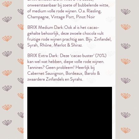
onweerstaanbaar bij zoete of bubbelende witte,
of medium volle rode wijnen. O.a. Riesling,
Champagne, Vintage Port, Pinot Noir
BRIX Medium Dark:Ook al is het cacao-
gehalte behoorlijk, deze zwoele chocola vult
fruitige rode wijnen prachtig aan. Bijv. Zinfandel,
Syrah, Rhône, Merlot & Shiraz.
BRIX Extra Dark: Deze ‘cacao buster’ (70%)
kan wel wat hebben, diepe volle rode wijnen.
Tannines? Geen probleem! Heerlijk bij
Cabernet Sauvignon, Bordeaux, Barolo &
zwaardere Zinfandels en Syrahs.