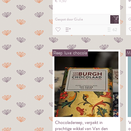
v
€
11,
50
v
Gespot door
Giulia
G
62
Reep
luxe
chocola
Mu
Chocoladereep, verpakt in
V
prachtige wikkel van Van den
o