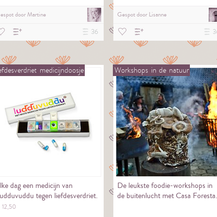
espot door
Martine
Gespot door
Lisanne
36
3
efdesverdriet
medicijndoosje
Workshops
in
de
natuur
lke dag een medicijn van
De leukste foodie-workshops in
udduvuddu tegen liefdesverdriet.
de buitenlucht met Casa Foresta
€
12,
50