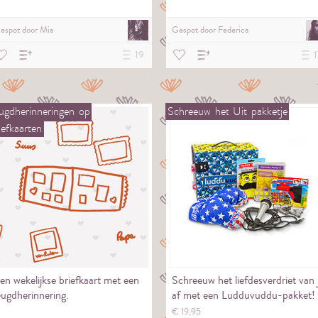
espot door
Mia
Gespot door
Federica
19
1
ugdherinneringen
op
Schreeuw
het
Uit
pakketje
iefkaarten
en wekelijkse briefkaart met een
Schreeuw het liefdesverdriet van 
eugdherinnering.
af met een Ludduvuddu-pakket!
€
19,
95