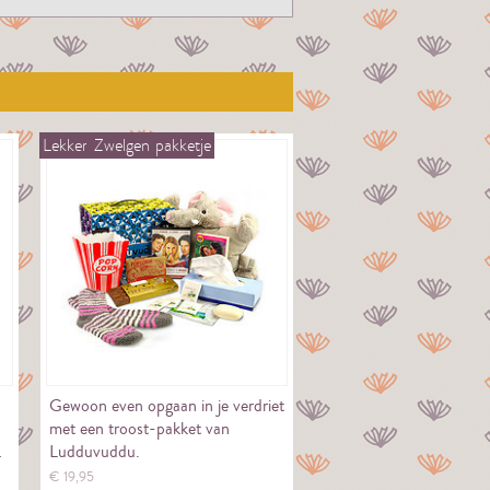
Lekker
Zwelgen
pakketje
Gewoon even opgaan in je verdriet
met een troost-pakket van
…
Ludduvuddu.
€
19,
95