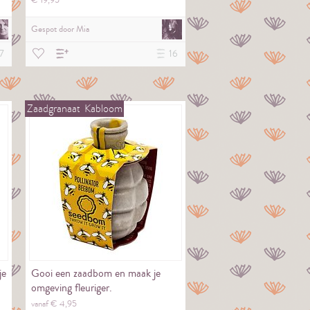
€
19,
95
Gespot door
Mia
7
16
Zaadgranaat
Kabloom
je
Gooi een zaadbom en maak je
omgeving fleuriger.
vanaf €
4,
95