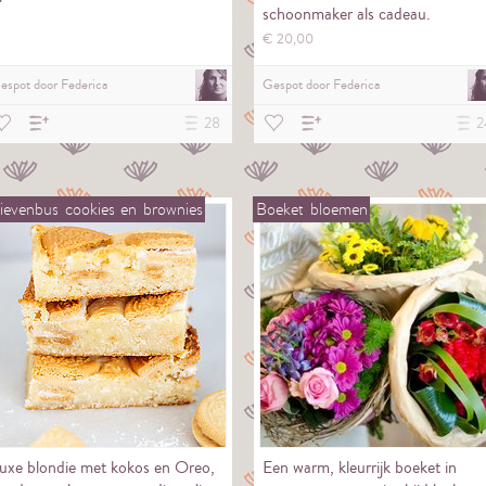
schoonmaker als cadeau.
€
20,
00
espot door
Federica
Gespot door
Federica
28
2
ievenbus
cookies
en
brownies
Boeket
bloemen
uxe blondie met kokos en Oreo,
Een warm, kleurrijk boeket in