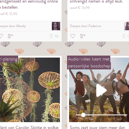
andgemaakt en eenvoudig online
ontvangst nemen is altijd leuk.
e bestellen.
vanaf €
13,
99
anaf €
12,
95
espot door
Mandy
Gespot door
Federica
16
1
r-planting
Audio-video
kaart
met
persoonlijke
boodschap
lant van Carolijn Slottje in wolkje
Soms zegt jouw stem meer dan