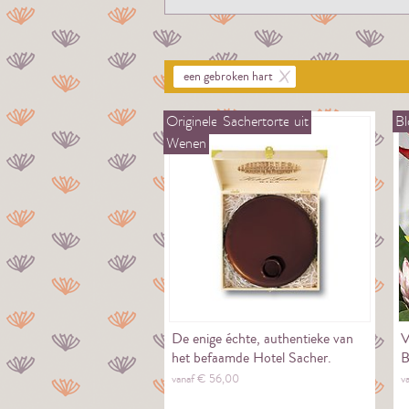
een gebroken hart
Originele
Sachertorte
uit
B
Wenen
De enige échte, authentieke van
V
het befaamde Hotel Sacher.
B
vanaf €
56,
00
v