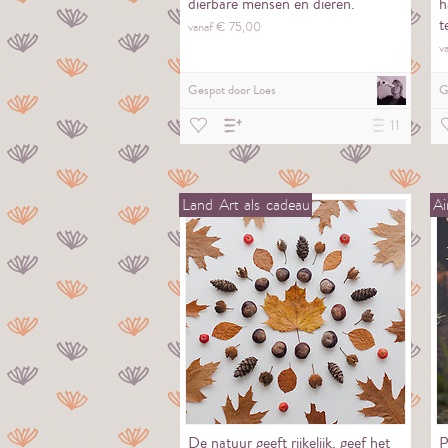
dierbare mensen en dieren.
h
t
vanaf €
75,
00
v
Gespot door
Loes
G
11
Land
Art
als
cadeau
Ai
De natuur geeft rijkelijk, geef het
P