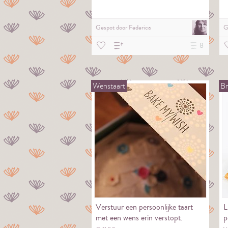
Gespot door
Federica
G
8
Wenstaart
Br
Verstuur een persoonlijke taart
L
met een wens erin verstopt.
p