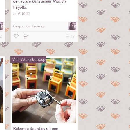
de Franse kunstenaar Marion
Fayolle.
ca. €
10,
32
Gespot door
Federica
2
13
Mini
Muziekdoosje
Bekende deuntjes uit een