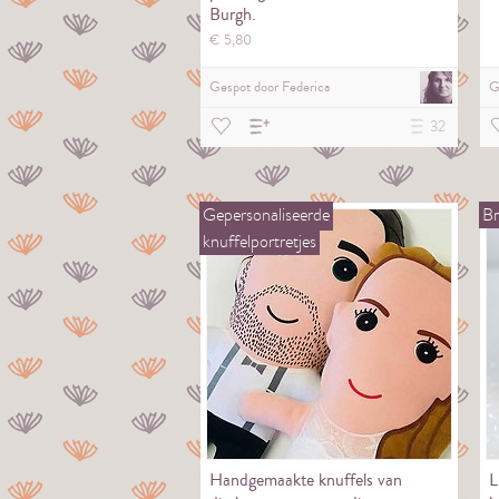
Burgh.
€
5,
80
Gespot door
Federica
G
32
Gepersonaliseerde
Br
knuffelportretjes
Handgemaakte knuffels van
L