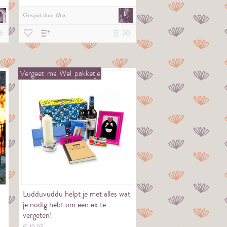
Gespot door
Mia
6
30
Vergeet
me
Wel
pakketje
Ludduvuddu helpt je met alles wat
.
je nodig hebt om een ex te
vergeten!