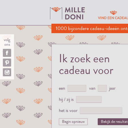
VIND EEN CADEA
1000 bijzondere cadeau-ideeën ont
volg
ons
Ik zoek een
cadeau voor
een
van
jaar
hij / zij is
het is voor
Begin opnieuw
Bekijk de resulta