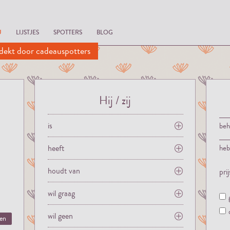
U
LIJSTJES
SPOTTERS
BLOG
dekt door cadeauspotters
Hij / zij
is
be
heeft
he
houdt van
pri
wil graag
wil geen
ten