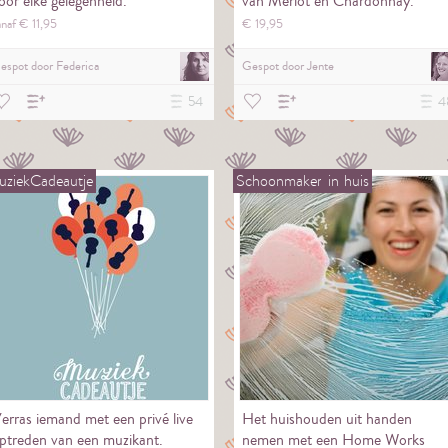
oor elke gelegenheid.
van Merlot en Chardonnay.
anaf €
11,
95
€
19,
95
espot door
Federica
Gespot door
Jente
54
4
ziekCadeautje
Schoonmaker
in
huis
erras iemand met een privé live
Het huishouden uit handen
ptreden van een muzikant.
nemen met een Home Works