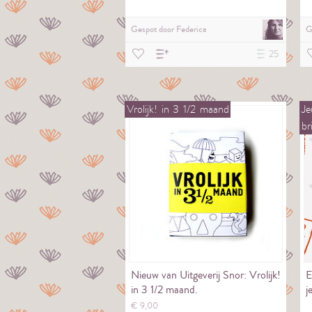
Gespot door
Federica
G
25
Vrolijk!
in
3
1/2
maand
Je
br
Nieuw van Uitgeverij Snor: Vrolijk!
E
in 3 1/2 maand.
j
€
9,
00