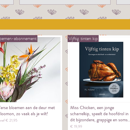
loemen-abonnement
Vijftig
tinten
kip
erse bloemen aan de deur met
Miss Chicken, een jonge
loomon, zo vaak als je wilt!
scharrelkip, speelt de hoofdrol in
dit bijzondere, grappige en soms
anaf €
21,
95
€
19,
99