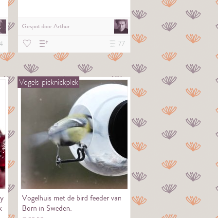
Gespot door
Arthur
4
77
Vogels
picknickplek
y
Vogelhuis met de bird feeder van
k
Born in Sweden.