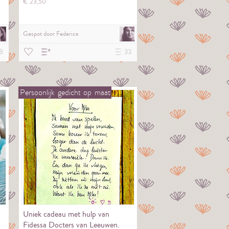
€
23,
50
Gespot door
Federica
8
33
Persoonlijk
gedicht
op
maat
Uniek cadeau met hulp van
Fidessa Docters van Leeuwen.