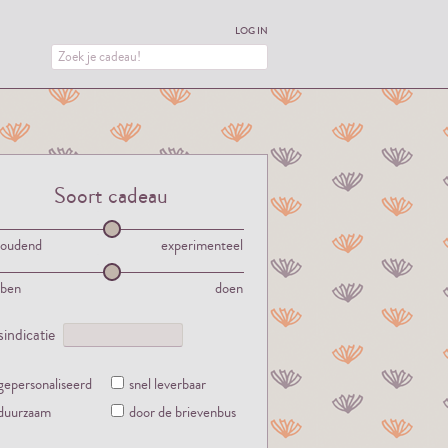
LOG IN
Soort cadeau
houdend
experimenteel
bben
doen
jsindicatie
gepersonaliseerd
snel leverbaar
duurzaam
door de brievenbus