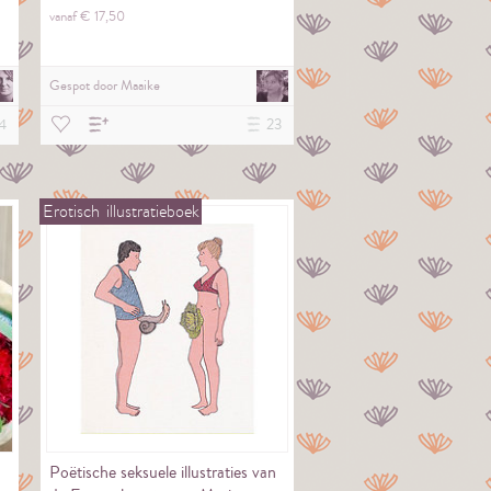
vanaf €
17,
50
Gespot door
Maaike
4
23
Erotisch
illustratieboek
Poëtische seksuele illustraties van