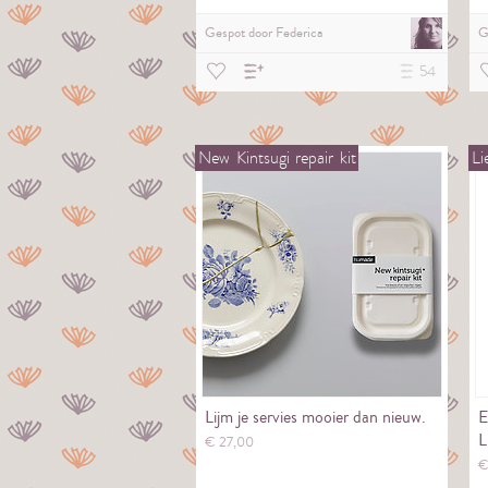
Gespot door
Federica
G
54
New
Kintsugi
repair
kit
Li
Lijm je servies mooier dan nieuw.
E
L
€
27,
00