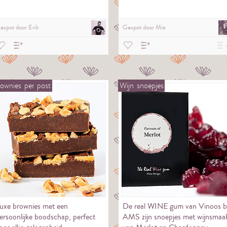
espot door
Erik
Gespot door
Mia
ownies
per
post
Wijn
snoepjes
uxe brownies met een
De real WINE gum van Vinoos b
ersoonlijke boodschap, perfect
AMS zijn snoepjes met wijnsmaa