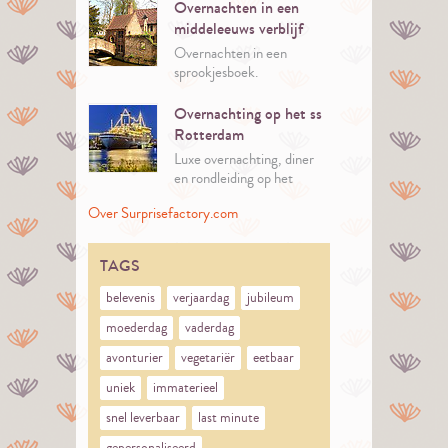
Nederland.
Overnachten in een
middeleeuws verblijf
Overnachten in een
sprookjesboek.
Overnachting op het ss
Rotterdam
Luxe overnachting, diner
en rondleiding op het
iconische ss Rotterdam.
Over Surprisefactory.com
TAGS
belevenis
verjaardag
jubileum
moederdag
vaderdag
avonturier
vegetariër
eetbaar
uniek
immaterieel
snel leverbaar
last minute
gepersonaliseerd