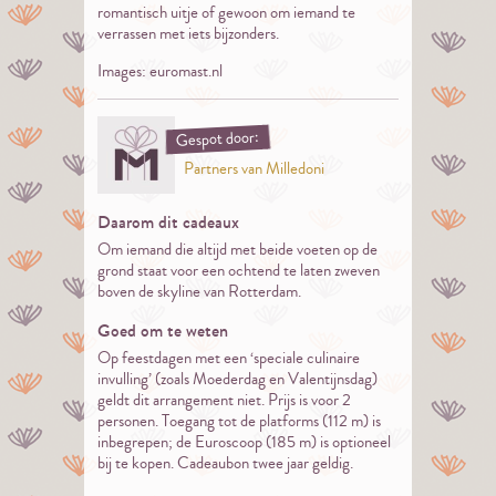
romantisch uitje of gewoon om iemand te
verrassen met iets bijzonders.
Images: euromast.nl
Gespot door:
Partners van Milledoni
Daarom dit cadeaux
Om iemand die altijd met beide voeten op de
grond staat voor een ochtend te laten zweven
boven de skyline van Rotterdam.
Goed om te weten
Op feestdagen met een ‘speciale culinaire
invulling’ (zoals Moederdag en Valentijnsdag)
geldt dit arrangement niet. Prijs is voor 2
personen. Toegang tot de platforms (112 m) is
inbegrepen; de Euroscoop (185 m) is optioneel
bij te kopen. Cadeaubon twee jaar geldig.