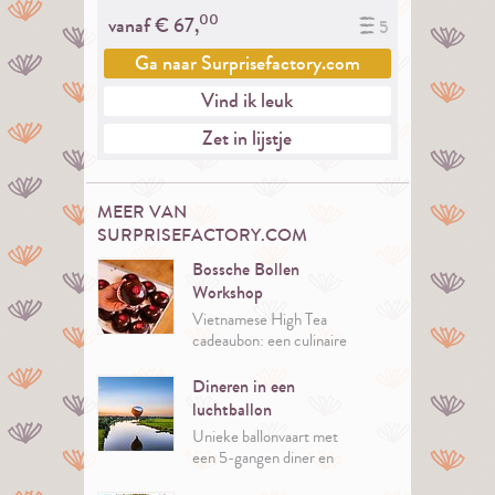
00
vanaf €
67,
5
Ga naar
Surprisefactory.com
Vind ik leuk
Zet in lijstje
MEER VAN
SURPRISEFACTORY.COM
Bossche Bollen
Workshop
Vietnamese High Tea
cadeaubon: een culinaire
reis dichtbij huis.
Dineren in een
luchtballon
Unieke ballonvaart met
een 5-gangen diner en
fenomenaal uitzicht over