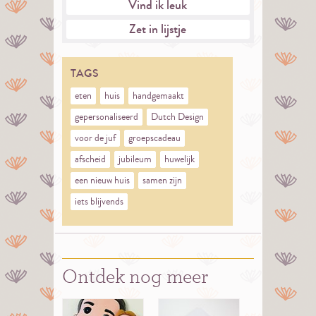
Vind ik leuk
Zet in lijstje
TAGS
eten
huis
handgemaakt
gepersonaliseerd
Dutch Design
voor de juf
groepscadeau
afscheid
jubileum
huwelijk
een nieuw huis
samen zijn
iets blijvends
Ontdek nog meer