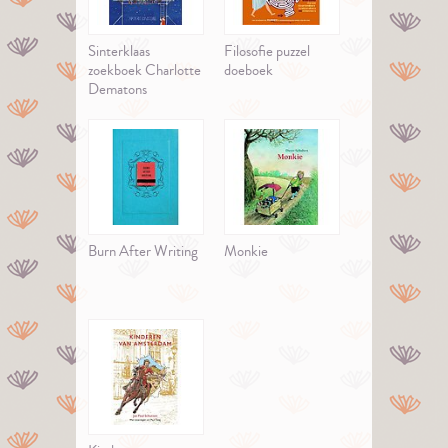
Sinterklaas
Filosofie puzzel
zoekboek Charlotte
doeboek
Dematons
Burn After Writing
Monkie