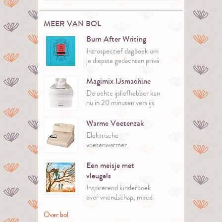
MEER VAN BOL
Burn After Writing
Introspectief dagboek om
je diepste gedachten privé
te verkennen.
Magimix IJsmachine
De echte ijsliefhebber kan
nu in 20 minuten vers ijs
maken.
Er zitten 35 recepten bij
Warme Voetenzak
de machine. Inspiratie
Elektrische
genoeg dus!
voetenwarmer.
Een meisje met
vleugels
Inspirerend kinderboek
over vriendschap, moed
en je eigen vleugels
Over bol
vinden.