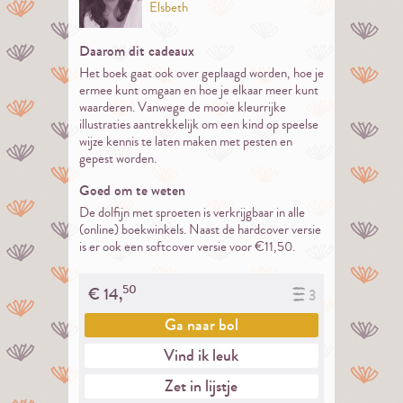
Elsbeth
Daarom dit cadeaux
Het boek gaat ook over geplaagd worden, hoe je
ermee kunt omgaan en hoe je elkaar meer kunt
waarderen. Vanwege de mooie kleurrijke
illustraties aantrekkelijk om een kind op speelse
wijze kennis te laten maken met pesten en
gepest worden.
Goed om te weten
De dolfijn met sproeten is verkrijgbaar in alle
(online) boekwinkels. Naast de hardcover versie
is er ook een softcover versie voor €11,50.
50
€
14,
3
Ga naar
bol
Vind ik leuk
Zet in lijstje