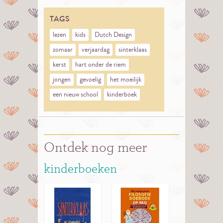
TAGS
lezen
kids
Dutch Design
zomaar
verjaardag
sinterklaas
kerst
hart onder de riem
jongen
gevoelig
het moeilijk
een nieuw school
kinderboek
Ontdek nog meer
kinderboeken