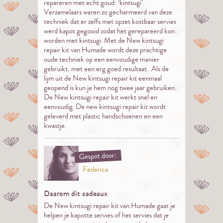
repareren met echt goud: ‘kintsugi’.
Verzamelaars waren zo gecharmeerd van deze
techniek dat er zelfs met opzet kostbaar servies
werd kapot gegooid zodat het gerepareerd kon
worden met kintsugi. Met de New kintsugi
repair kit van Humade wordt deze prachtige
oude techniek op een eenvoudige manier
gebruikt, met een erg goed resultaat. Als de
lijm uit de New kintsugi repair kit eenmaal
geopend is kun je hem nog twee jaar gebruiken.
De New kintsugi repair kit werkt snel en
eenvoudig. De new kintsugi repair kit wordt
geleverd met plastic handschoenen en een
kwastje.
Gespot door:
Federica
Daarom dit cadeaux
De New kintsugi repair kit van Humade gaat je
helpen je kapotte servies of het servies dat je