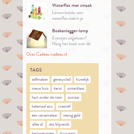
van Merlot en
Waterfles met smaak
Chardonnay.
Lemon bottle: een
waterfles waarin je
meteen je fruit perst.
Boekenlegger-lamp
Eventjes uitgelezen?
Hang het boek over de
lamp van Suck UK.
Over Cadeau-cadeau.nl
TAGS
zelfmaken
gerecycled
huwelijk
nieuw huis
kerst
sinterklaas
hart onder de riem
zomaar
helemaal eco
creatief
een verzamelaar
weinig geld
'alles al'
iets blijvends
herinneringen
duurzaam