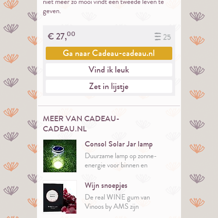
niet meer zo mooi vindt een tweede leven te
geven.
00
€
27,
25
Ga naar
Cadeau-cadeau.nl
Vind ik leuk
Zet in lijstje
MEER VAN CADEAU-
CADEAU.NL
Consol Solar Jar lamp
Duurzame lamp op zonne-
energie voor binnen en
buiten.
Wijn snoepjes
De real WINE gum van
Vinoos by AMS zijn
snoepjes met wijnsmaak