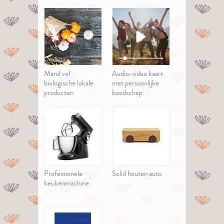
Mand vol
Audio-video kaart
biologische lokale
met persoonlijke
producten
boodschap
Professionele
Solid houten auto
keukenmachine