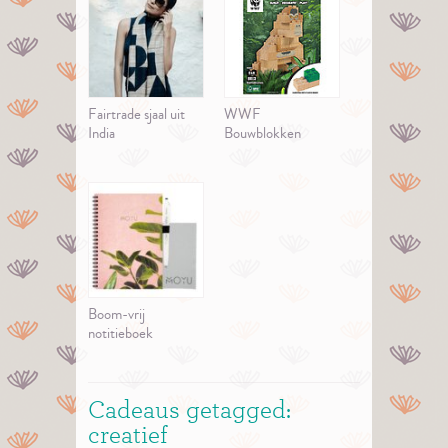
Fairtrade sjaal uit
WWF
India
Bouwblokken
Boom-vrij
notitieboek
Cadeaus getagged:
creatief