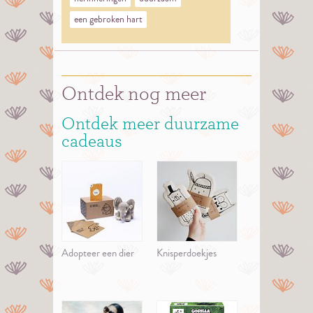
een gebroken hart
Ontdek nog meer
Ontdek meer duurzame
cadeaus
Adopteer een dier
Knisperdoekjes