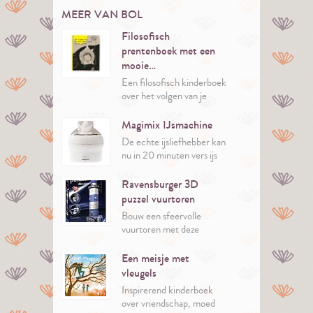
MEER VAN BOL
Filosofisch
prentenboek met een
mooie…
Een filosofisch kinderboek
over het volgen van je
eigen pad.
Door te luisteren naar je
Magimix IJsmachine
hart en te geloven in je
De echte ijsliefhebber kan
dromen is alles mogelijk en
nu in 20 minuten vers ijs
kun je bloeien op jouw
maken.
manier.
Er zitten 35 recepten bij
Ravensburger 3D
de machine. Inspiratie
puzzel vuurtoren
genoeg dus!
Bouw een sfeervolle
vuurtoren met deze
verlichte 3D-puzzel van
Ravensburger.
Een meisje met
vleugels
Inspirerend kinderboek
over vriendschap, moed