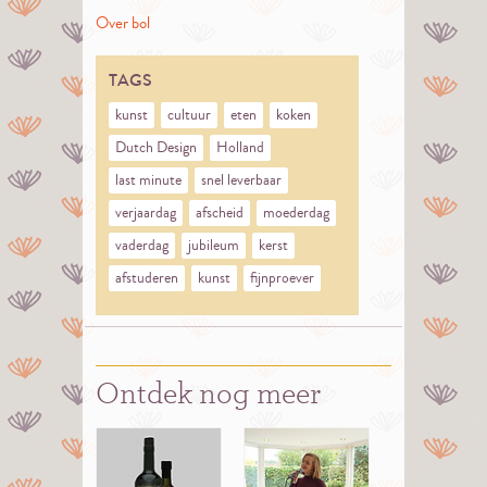
en je eigen vleugels
Over bol
vinden.
TAGS
kunst
cultuur
eten
koken
Dutch Design
Holland
last minute
snel leverbaar
verjaardag
afscheid
moederdag
vaderdag
jubileum
kerst
afstuderen
kunst
fijnproever
Ontdek nog meer