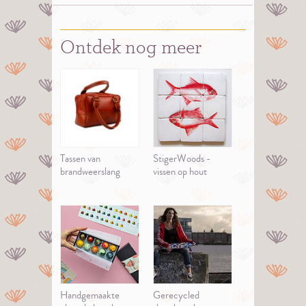
Ontdek nog meer
Tassen van
StigerWoods -
brandweerslang
vissen op hout
Handgemaakte
Gerecycled