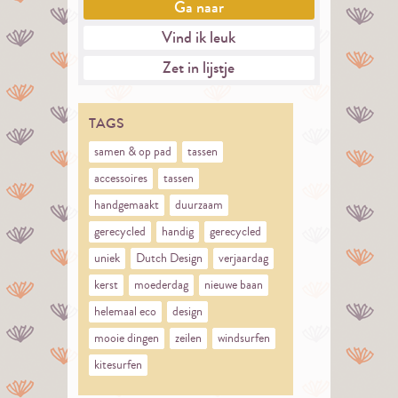
Ga naar
Vind ik leuk
Zet in lijstje
TAGS
samen & op pad
tassen
accessoires
tassen
handgemaakt
duurzaam
gerecycled
handig
gerecycled
uniek
Dutch Design
verjaardag
kerst
moederdag
nieuwe baan
helemaal eco
design
mooie dingen
zeilen
windsurfen
kitesurfen