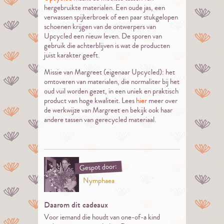
hergebruikte materialen. Een oude jas, een
verwassen spijkerbroek of een paar stukgelopen
schoenen krijgen van de ontwerpers van
Upcycled een nieuw leven. De sporen van
gebruik die achterblijven is wat de producten
juist karakter geeft.
Missie van Margreet (eigenaar Upcycled): het
omtoveren van materialen, die normaliter bij het
oud vuil worden gezet, in een uniek en praktisch
product van hoge kwaliteit. Lees
hier
meer over
de werkwijze van Margreet en bekijk ook haar
andere tassen van gerecycled materiaal.
Gespot door:
Nymphaea
Daarom dit cadeaux
Voor iemand die houdt van one-of-a kind