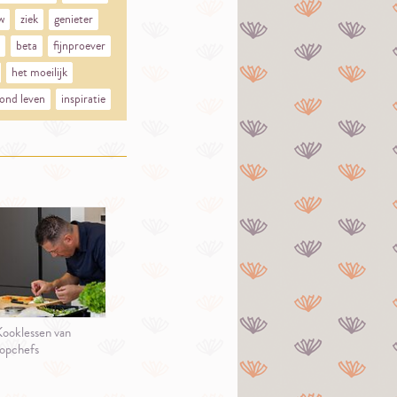
w
ziek
genieter
beta
fijnproever
het moeilijk
ond leven
inspiratie
ooklessen van
opchefs