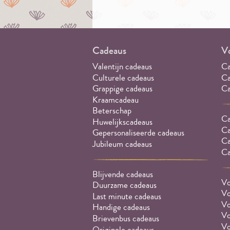
Cadeaus
Vo
Valentijn cadeaus
Ca
Culturele cadeaus
Ca
Grappige cadeaus
Ca
Kraamcadeau
Beterschap
Ca
Huwelijkscadeaus
Ca
Gepersonaliseerde cadeaus
Ca
Jubileum cadeaus
Ca
Blijvende cadeaus
Vo
Duurzame cadeaus
Vo
Last minute cadeaus
Vo
Handige cadeaus
Vo
Brievenbus cadeaus
Vo
Originele cadeaus