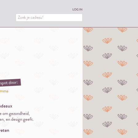
LOG IN
spot door:
mma
adeaux
e om gezondheid,
n, en design geeft.
eten