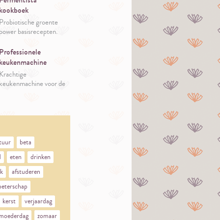
kookboek
Probiotische groente
power basisrecepten.
Professionele
keukenmachine
Krachtige
keukenmachine voor de
gepassioneerde kok.
tuur
beta
d
eten
drinken
k
afstuderen
beterschap
kerst
verjaardag
moederdag
zomaar