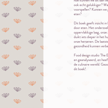
hoe kunnen we dit dan ve
ook echt gelukkiger? Wat
voorspellen? Kunnen we 
eten?
Dit boek geeft inzicht in
door eten. Het onderzoek 
oppervlakkige laag, onze
duikt iets dieper in het 
onze hersenen. De laatst
gezondheid kunnen verbe
Food design studio 'The 
en geanalyseerd, en heef
de culinaire wereld. Gezo
dit boek!