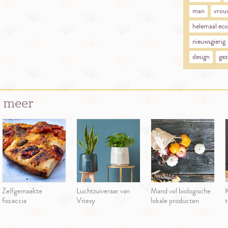
man
vrou
helemaal eco
nieuwsgierig
design
gez
 meer
Zelfgemaakte
Luchtzuiveraar van
Mand vol biologische
K
focaccia
Vitesy
lokale producten
t