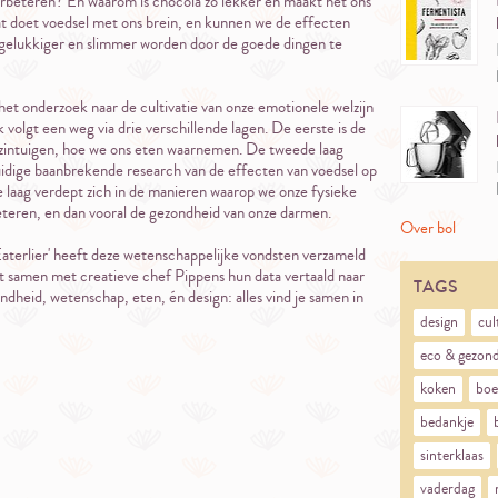
rbeteren? En waarom is chocola zo lekker en maakt het ons
 doet voedsel met ons brein, en kunnen we de effecten
gelukkiger en slimmer worden door de goede dingen te
 het onderzoek naar de cultivatie van onze emotionele welzijn
volgt een weg via drie verschillende lagen. De eerste is de
 zintuigen, hoe we ons eten waarnemen. De tweede laag
huidige baanbrekende research van de effecten van voedsel op
e laag verdept zich in de manieren waarop we onze fysieke
teren, en dan vooral de gezondheid van onze darmen.
Over bol
Eaterlier' heeft deze wetenschappelijke vondsten verzameld
t samen met creatieve chef Pippens hun data vertaald naar
TAGS
ndheid, wetenschap, eten, én design: alles vind je samen in
design
cul
eco & gezon
koken
boe
bedankje
sinterklaas
vaderdag