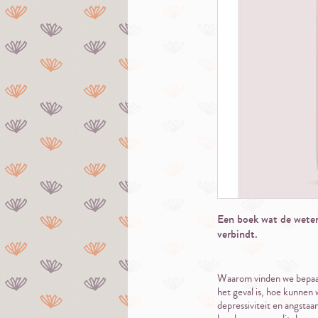
Een boek wat de wete
verbindt.
Waarom vinden we bepaal
het geval is, hoe kunnen
depressiviteit en angstaa