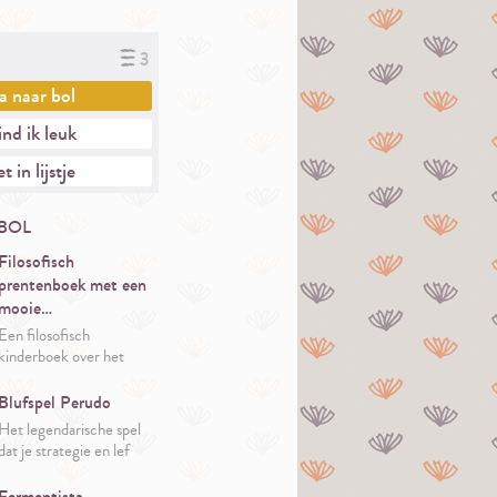
3
a naar
bol
nd ik leuk
t in lijstje
BOL
Filosofisch
prentenboek met een
mooie…
Een filosofisch
kinderboek over het
volgen van je eigen pad.
Door te luisteren naar je
Blufspel Perudo
hart en te geloven in je
Het legendarische spel
dromen is alles mogelijk
dat je strategie en lef
en kun je bloeien op
test.
jouw manier.
Fermentista