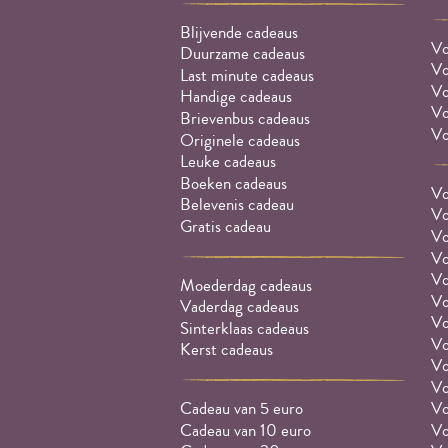
Blijvende cadeaus
Vo
Duurzame cadeaus
Vo
Last minute cadeaus
Vo
Handige cadeaus
Vo
Brievenbus cadeaus
Vo
Originele cadeaus
Leuke cadeaus
Boeken cadeaus
Vo
Belevenis cadeau
Vo
Gratis cadeau
Vo
Vo
Vo
Moederdag cadeaus
Vo
Vaderdag cadeaus
Vo
Sinterklaas cadeaus
Vo
Kerst cadeaus
Vo
Vo
Cadeau van 5 euro
Vo
Cadeau van 10 euro
Vo