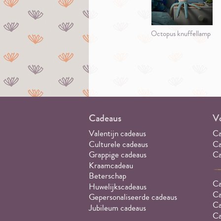
Octopus knuffellamp
Cadeaus
Vo
Valentijn cadeaus
Ca
Culturele cadeaus
Ca
Grappige cadeaus
Ca
Kraamcadeau
Beterschap
Ca
Huwelijkscadeaus
Ca
Gepersonaliseerde cadeaus
Ca
Jubileum cadeaus
Ca