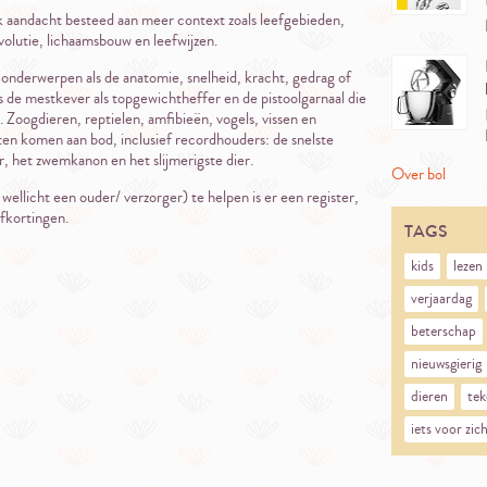
k aandacht besteed aan meer context zoals leefgebieden,
evolutie, lichaamsbouw en leefwijzen.
 onderwerpen als de anatomie, snelheid, kracht, gedrag of
ls de mestkever als topgewichtheffer en de pistoolgarnaal die
 Zoogdieren, reptielen, amfibieën, vogels, vissen en
ten komen aan bod, inclusief recordhouders: de snelste
r, het zwemkanon en het slijmerigste dier.
Over bol
wellicht een ouder/ verzorger) te helpen is er een register,
afkortingen.
TAGS
kids
lezen
verjaardag
beterschap
nieuwsgierig
dieren
tek
iets voor zich