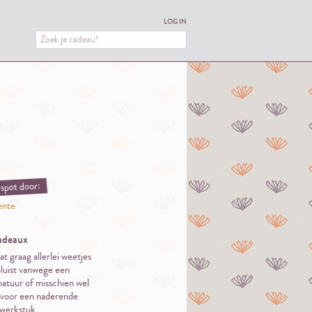
LOG IN
spot door:
ente
adeaux
t graag allerlei weetjes
pluist vanwege een
 natuur of misschien wel
t voor een naderende
 werkstuk.