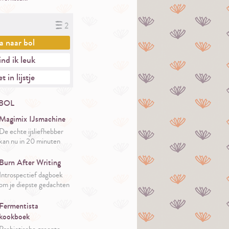
2
a naar
bol
nd ik leuk
t in lijstje
BOL
Magimix IJsmachine
De echte ijsliefhebber
kan nu in 20 minuten
vers ijs maken.
Er zitten 35 recepten bij
Burn After Writing
de machine. Inspiratie
Introspectief dagboek
genoeg dus!
om je diepste gedachten
privé te verkennen.
Fermentista
kookboek