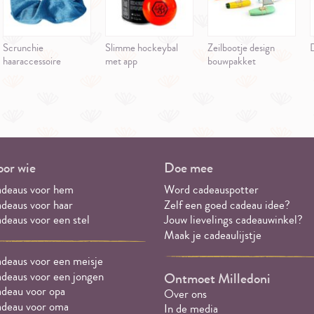
Scrunchie
Slimme hockeybal
Zeilbootje design
D
haaraccessoire
met app
bouwpakket
or wie
Doe mee
deaus voor hem
Word cadeauspotter
deaus voor haar
Zelf een goed cadeau idee?
deaus voor een stel
Jouw lievelings cadeauwinkel?
Maak je cadeaulijstje
deaus voor een meisje
deaus voor een jongen
Ontmoet Milledoni
deau voor opa
Over ons
deau voor oma
In de media