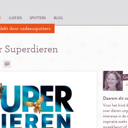
U
LIJSTJES
SPOTTERS
BLOG
dekt door cadeauspotters
r Superdieren
Ge
J
Daarom dit c
Voor het kind da
over dieren uit
interesse in de
inspiratie zoek
spreekbeurt of