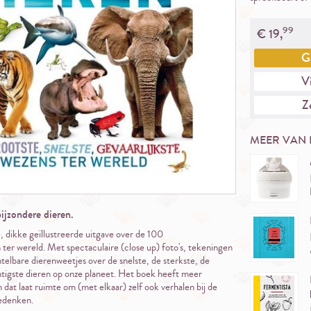
99
€
19,
G
Vi
Ze
MEER VAN 
ijzondere dieren.
e, dikke geïllustreerde uitgave over de 100
ter wereld. Met spectaculaire (close up) foto's, tekeningen
elbare dierenweetjes over de snelste, de sterkste, de
htigste dieren op onze planeet. Het boek heeft meer
 dat laat ruimte om (met elkaar) zelf ook verhalen bij de
bedenken.