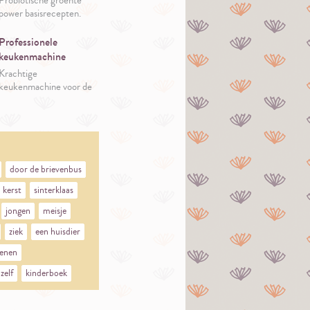
Probiotische groente
power basisrecepten.
Professionele
keukenmachine
Krachtige
keukenmachine voor de
gepassioneerde kok.
door de brievenbus
kerst
sinterklaas
jongen
meisje
ziek
een huisdier
enen
zelf
kinderboek