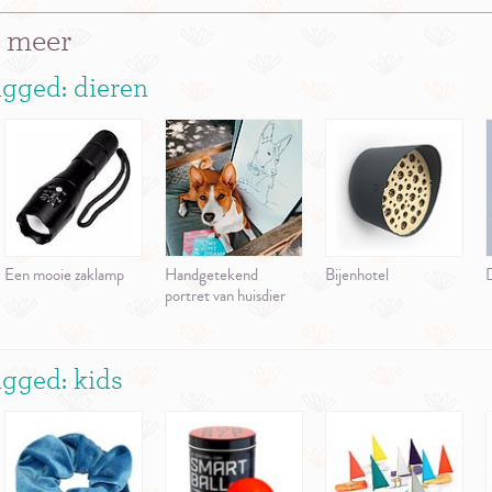
 meer
gged: dieren
Een mooie zaklamp
Handgetekend
Bijenhotel
portret van huisdier
gged: kids