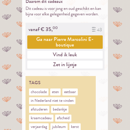
Daarom dit cadeaux
Dit cadeau is voor jong en oud geschikt en kan
bijna voor elke gelegenheid gegeven worden.
00
vanaf €
35,
43
Ga naar
Pierre Marcolini E-
boutique
Vind ik leuk
Zet in lijstje
TAGS
chocolade
eten
eetbaar
in Nederland niet te vinden
afstuderen
bedankje
kraamcadeau
afscheid
verjaardag
jubileum
kerst